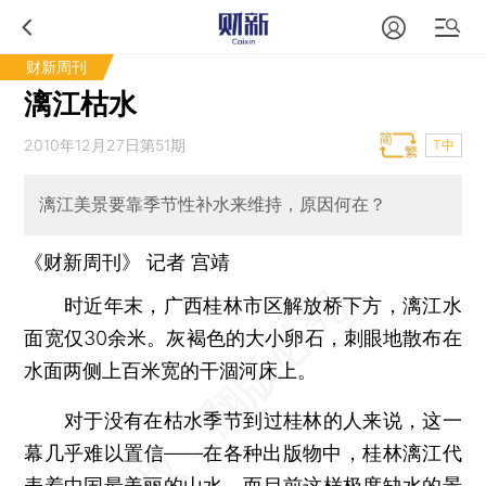
财新周刊
漓江枯水
2010年12月27日第51期
T中
漓江美景要靠季节性补水来维持，原因何在？
《财新周刊》 记者
宫靖
时近年末，广西桂林市区解放桥下方，漓江水
面宽仅30余米。灰褐色的大小卵石，刺眼地散布在
水面两侧上百米宽的干涸河床上。
对于没有在枯水季节到过桂林的人来说，这一
幕几乎难以置信——在各种出版物中，桂林漓江代
表着中国最美丽的山水。而目前这样极度缺水的景