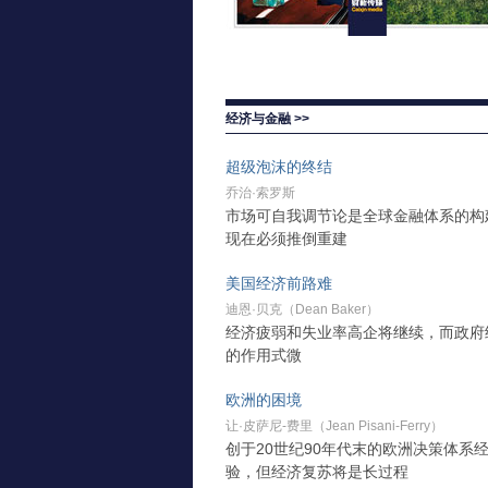
经济与金融 >>
超级泡沫的终结
乔治·索罗斯
市场可自我调节论是全球金融体系的构
现在必须推倒重建
美国经济前路难
迪恩·贝克（Dean Baker）
经济疲弱和失业率高企将继续，而政府
的作用式微
欧洲的困境
让·皮萨尼-费里（Jean Pisani-Ferry）
创于20世纪90年代末的欧洲决策体系
验，但经济复苏将是长过程