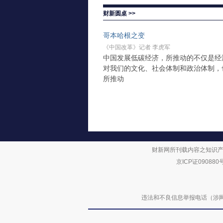
财新圆桌 >>
哥本哈根之变
《中国改革》记者 李虎军
中国发展低碳经济，所推动的不仅是经
对我们的文化、社会体制和政治体制，
所推动
财新网所刊载内容之知识产
京ICP证090880
违法和不良信息举报电话（涉网络暴力