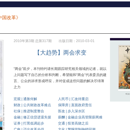
中国改革》
2010年第3期 总第317期 出版日期：2010-03-01
【大趋势】两会求变
“两会”前夕，本刊特约请长期跟踪研究相关领域的记者，就以
上问题写下自己的分析和判断，希望能和“两会”代表委员的建
言、公众的诉求形成呼应，并对促成这些问题的解决尽绵薄
之力
<
宏观 | 通胀何解
人民币 | 汇改待重启
财政 | 公共财政改革难点
保障房 | 直面政府责任
社保 | 推进制度整合
医改 | 步入深水区
金融 | 修正信贷进退失据
薪酬 | 金融企业高管限薪两难
证券 | 打黑低调起步
交通 | 投资高烧之后
广电 | 迈出改革步伐
文化 | 警惕管制枷锁回潮