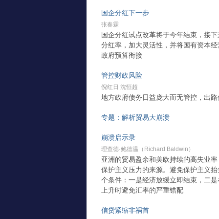
国企分红下一步
张春霖
国企分红试点改革将于今年结束，接下
分红率，加大灵活性，并将国有资本经
政府预算衔接
管控财政风险
倪红日 沈恒超
地方政府债务日益庞大而无管控，出路
专题：解析贸易大崩溃
崩溃启示录
理查德·鲍德温（Richard Baldwin）
亚洲的贸易盈余和美欧持续的高失业率
保护主义压力的来源。避免保护主义抬
个条件：一是经济放缓立即结束，二是
上升时避免汇率的严重错配
信贷紧缩非祸首