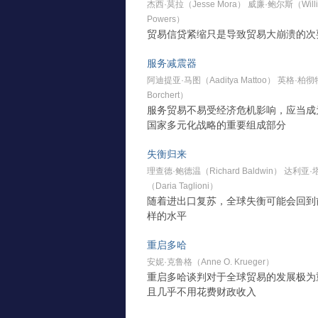
杰西·莫拉（Jesse Mora） 威廉·鲍尔斯（Will
Powers）
贸易信贷紧缩只是导致贸易大崩溃的次
服务减震器
阿迪提亚·马图（Aaditya Mattoo） 英格·柏彻
Borchert）
服务贸易不易受经济危机影响，应当成
国家多元化战略的重要组成部分
失衡归来
理查德·鲍德温（Richard Baldwin） 达利
（Daria Taglioni）
随着进出口复苏，全球失衡可能会回到
样的水平
重启多哈
安妮·克鲁格（Anne O. Krueger）
重启多哈谈判对于全球贸易的发展极为
且几乎不用花费财政收入