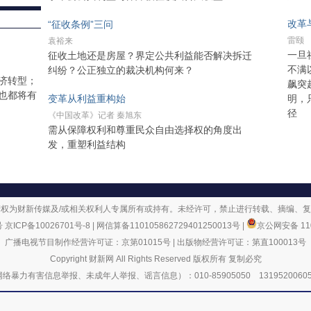
改革
“征收条例”三问
雷颐
袁裕来
一旦
征收土地还是房屋？界定公共利益能否解决拆迁
不满
纠纷？公正独立的裁决机构何来？
济转型；
飙突
也都将有
变革从利益重构始
明，
径
《中国改革》记者 秦旭东
需从保障权利和尊重民众自由选择权的角度出
发，重塑利益结构
权为财新传媒及/或相关权利人专属所有或持有。未经许可，禁止进行转载、摘编、
号
京ICP备10026701号-8
|
网信算备110105862729401250013号
|
京公网安备 110
广播电视节目制作经营许可证：京第01015号
|
出版物经营许可证：第直100013号
Copyright 财新网 All Rights Reserved 版权所有 复制必究
有害信息举报、未成年人举报、谣言信息）：010-85905050 13195200605 举报邮箱