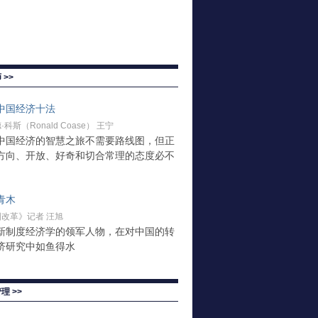
 >>
中国经济十法
科斯（Ronald Coase） 王宁
中国经济的智慧之旅不需要路线图，但正
方向、开放、好奇和切合常理的态度必不
青木
改革》记者 汪旭
新制度经济学的领军人物，在对中国的转
济研究中如鱼得水
理 >>