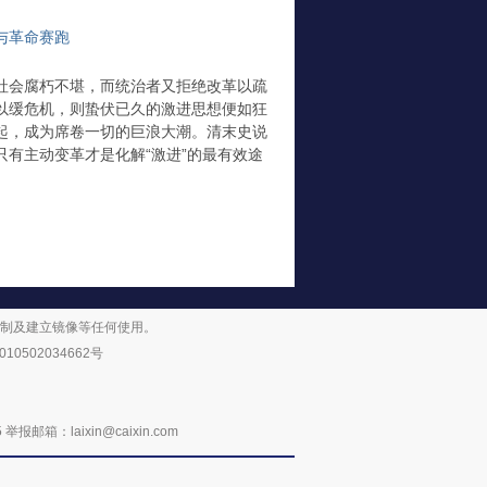
与革命赛跑
社会腐朽不堪，而统治者又拒绝改革以疏
以缓危机，则蛰伏已久的激进思想便如狂
起，成为席卷一切的巨浪大潮。清末史说
只有主动变革才是化解“激进”的最有效途
复制及建立镜像等任何使用。
10502034662号
：laixin@caixin.com