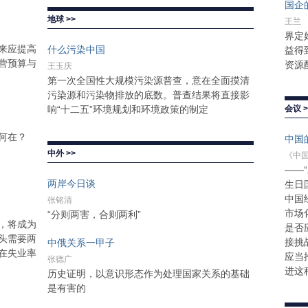
国企
地球 >>
王兰
界定
来应提高
什么污染中国
益得
营预算与
资源
王玉庆
第一次全国性大规模污染源普查，意在全面摸清
污染源和污染物排放的底数。普查结果将直接影
响“十二五”环境规划和环境政策的制定
会议 >
何在？
中国
中外 >>
《中国
——
两岸今日谈
生日
中国
张铭清
市场
“分则两害，合则两利”
，将成为
是否
头需要两
接挑
中俄关系一甲子
在失业率
应当
张德广
进这
历史证明，以意识形态作为处理国家关系的基础
是有害的