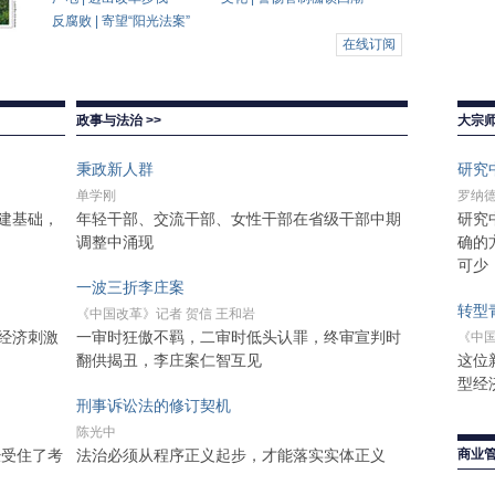
反腐败 | 寄望“阳光法案”
在线订阅
政事与法治 >>
大宗师
秉政新人群
研究
单学刚
罗纳德·
建基础，
年轻干部、交流干部、女性干部在省级干部中期
研究
调整中涌现
确的
可少
一波三折李庄案
转型
《中国改革》记者 贺信 王和岩
经济刺激
一审时狂傲不羁，二审时低头认罪，终审宣判时
《中国
翻供揭丑，李庄案仁智互见
这位
型经
刑事诉讼法的修订契机
陈光中
经受住了考
法治必须从程序正义起步，才能落实实体正义
商业管