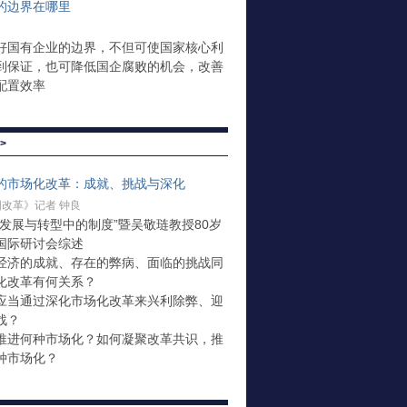
的边界在哪里
好国有企业的边界，不但可使国家核心利
到保证，也可降低国企腐败的机会，改善
配置效率
>
的市场化改革：成就、挑战与深化
改革》记者 钟良
“发展与转型中的制度”暨吴敬琏教授80岁
国际研讨会综述
经济的成就、存在的弊病、面临的挑战同
化改革有何关系？
应当通过深化市场化改革来兴利除弊、迎
战？
推进何种市场化？如何凝聚改革共识，推
种市场化？