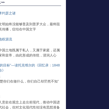
 >>
李约瑟之谜
文明始终没能够普及到普罗大众，最终阻
其传播，症结在中国文字
地权源流
中国土地既属于私人，又属于家庭，还属
家和皇帝，由此形成的传统，浸润人心
一的目标”—读托克维尔的《回忆录：1848
命》
琪
清楚你们在做什么，你们自己却茫然不知”
平
人意欲在观念上走出前现代，推动中国进
代社会，但对文化现代性却没有思想准备