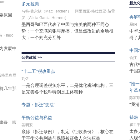
iam
新文化
多元拉美
马特·费尔钦（Matt Ferchen） 阿里西亚·格拉西亚·赫雷
要原因
再解
罗（Alicia Garcia Herrero）
墨西哥和巴西代表了中国与拉美的两种不同态
易纲
势：一个充满紧张与摩擦，但显然改进的余地很
中华
特（Ingo
大；一个则充分互补
碍了
为发展中
中国
公共政策 >>
俞江
古代
于国
“十二五”税改重点
亚·塔格里奥尼
刘佐
“惟
一是合理调整税负水平，二是优化税制结构，三
前几年那
年革
是完善各个税种特别是主体税种
陈家
“我
专题：拆迁“变法”
祛魅
平衡公益与私益
重要，而
崔卫
姜明安
太多
废除《拆迁条例》，制定《征收条例》，核心在
入现
于平衡公共利益与保障被征收人合法权益