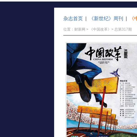
杂志首页
|
《新世纪》周刊
|
《
位置：
财新网
>
《中国改革》
> 总第317期