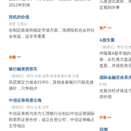
几度进出政府，
2012年到来
定规则办事
投机的价值
加里·贝克尔
资产 >>
在制定政策和稳定市场方面，强调投机也会对社
会有益，这非常重要
A股失重
《新世纪》周刊 记者
伴随着A股市场
金融 >>
摇，从扎堆大盘
盘股，并就投资
银行融资挤班车
《新世纪》周刊 记者 温秀 特派香港记者 王端
国际金融亚体系
高层厘定力保农行IPO，其他各家银行只能见缝
叶翔
插针，只争朝夕
在新兴经济体这
挥作用
中信证券再度出海
《新世纪》周刊 记者 沈乎
中信证券将与东方汇理银行分别以中信证券国际
开卷 >>
和里昂证券作价，成立合资公司，中信证券略占
主导地位
回溯