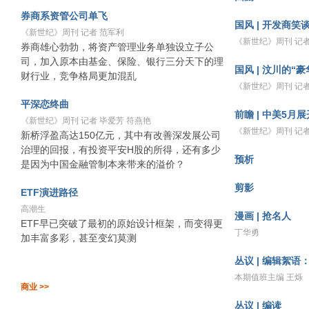
券商系资管公司单飞
国风 | 开发商笑
《新世纪》周刊 记者 范军利
《新世纪》周刊 记者
券商雄心勃勃，将资产管理业务单独设立子公
司，加入原本由基金、保险、银行三分天下的理
国风 | 汶川的“
财行业，竞争格局更加混乱
《新世纪》周刊 记者
平深恋终曲
前瞻 | 中美5月
《新世纪》周刊 记者 毕爱芳 符燕艳
《新世纪》周刊 记者
新桥浮盈高达150亿元，其中有改善深发展公司
治理的回报，有投资平安H股的所得，还有多少
预析
是因为中国金融管制本来带来的溢价？
剪影
ETF演进路径
高潮生
漫画 | 抢名人
ETF早已突破了最初的原始设计框架，而变得更
丁华勇
加丰富多彩，甚至变幻莫测
丛议 | 编辑絮语
本期值班主编 王烁
商业 >>
丛议 | 编读