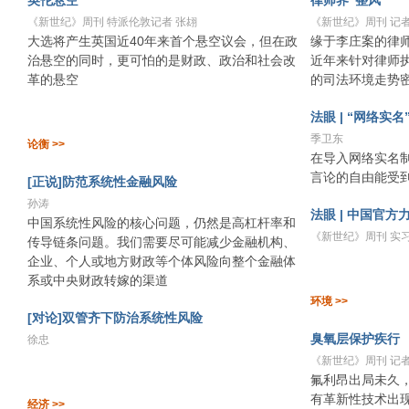
英伦悬空
律师界“整风”
《新世纪》周刊 特派伦敦记者 张翃
《新世纪》周刊 记者
大选将产生英国近40年来首个悬空议会，但在政
缘于李庄案的律师
治悬空的同时，更可怕的是财政、政治和社会改
近年来针对律师
革的悬空
的司法环境走势
法眼 | “网络实
季卫东
论衡 >>
在导入网络实名
言论的自由能受
[正说]防范系统性金融风险
孙涛
法眼 | 中国官
中国系统性风险的核心问题，仍然是高杠杆率和
《新世纪》周刊 实
传导链条问题。我们需要尽可能减少金融机构、
企业、个人或地方财政等个体风险向整个金融体
系或中央财政转嫁的渠道
环境 >>
[对论]双管齐下防治系统性风险
臭氧层保护疾行
徐忠
《新世纪》周刊 记者
氟利昂出局未久
有革新性技术出
经济 >>