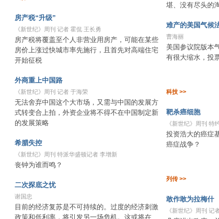
堪、没有尽头的
房产税“升级”
难产的美国气候
《新世纪》周刊 记者 霍侃 王长勇
曹海丽
房产税将覆盖至个人非营业用房产，可能在某些
美国参议院版本
房价上涨过快城市率先施行，且首先对高端住宅
有很大缩水，投
开始征税
外商重上中国路
《新世纪》周刊 记者 于海荣
科技 >>
无法舍弃中国这个大市场，又需与中国的发展方
靶杀癌细胞
式转变合上拍，外资企业将不得不在中国制定新
的发展策略
《新世纪》周刊 特约
投资浩大的癌症
希腊失控
癌症战争？
《新世纪》周刊 特派华盛顿记者 李增新
丧钟为谁而鸣？
列传 >>
二次探底之忧
谢国忠
敢作敢为拉梅什
目前的经济复苏是不可持续的。过度的经济刺激
《新世纪》周刊 记者
政策和低利率，将引发另一场危机。这或将在