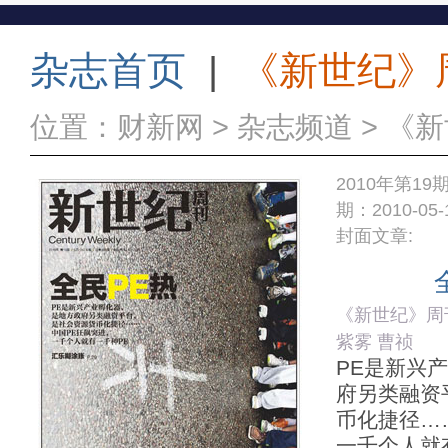
杂志首页
|
《新世纪》
位置：
财新网
>
杂志频道
>
《新
2010年第1
期：2010-05-
封面文章:
《新世纪》周刊
紫雾 曹祯
PE是新兴
府另类融资
币化捷径…
一千个人就