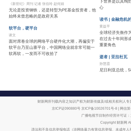
下世界是以其绚
《新世纪》周刊 记者 张伯玲 赵何娟
心
无论是投资钢铁，还是转型为PE基金投资者，他
始终未曾忽略的是政府关系
读书 | 金融危机
黄益平
软平台，硬平台
全球经济失衡作
谢文
在过去十年间形
面对席卷全球的网络平台硬件化大潮，再偏安于
重要角色
软平台乃至山寨平台，中国网络业就非常可能一
软再软，一发而不可收拾了
逝者 | 亚拉杜瓦
孙慧霞
尼日利亚总统，5
财新网所刊载内容之知识产权为财新传媒及/或相关权利人专
京ICP证090880号
京ICP备10026701号-8
|
网信算备
广播电视节目制作经营许可证：京
Copyright 财新网 
违法和不良信息举报电话（涉网络暴力有害信息举报、未成年人举报、谣言信息）