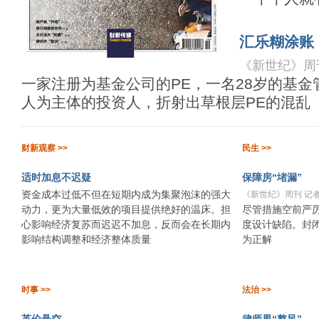
汇乐糊涂账
《新世纪》周刊
一家注册为基金公司的PE，一名28岁的基
人为主体的投资人，折射出草根层PE的混乱
财新观察 >>
民生 >>
适时加息不迟疑
保障房“堵漏”
资金成本过低不但在短期内成为集聚泡沫的强大
《新世纪》周刊 记者
动力，更为大量低效的项目提供绝好的温床。担
尽管措施空前严厉
心影响经济复苏而迟迟不加息，反而会在长期内
度设计缺陷。封
影响结构调整和经济整体质量
为正解
时事 >>
法治 >>