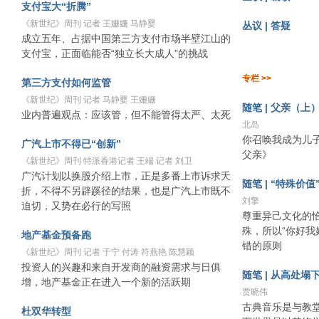
支付宝大“折腾”
《新世纪》周刊 记者 王姗姗 马静婴
丛议 | 答疑
成立五年、占据中国第三方支付市场半壁江山的
支付宝，正面临能否“独立长大成人”的挑战
专栏 >>
第三方支付如何监管
《新世纪》周刊 记者 马静婴 王姗姗
随笔 | 父亲（上
业内普遍观点：应该管，但不能管得太严、太死
北岛
你召唤我成为儿
广汽上市不得已“创新”
父亲》
《新世纪》周刊 特派香港记者 王端 记者 刘卫
广汽计划以换股介绍上市，正是多番上市诉求夭
随笔 | “特殊价
折，不得不另辟蹊径的结果，也是广汽上市既不
刘擎
迫切，又势在必行的写照
尊重异己文化的
殊，所以“你好我
地产基金预备跑
错的原则
《新世纪》周刊 记者 于宁 付涛 符燕艳 陈慧颖
投资人的兴趣和来自开发商的融资需求与日俱
随笔 | 从高处塌
增，地产基金正在进入一个新的活跃期
贾晓伟
古典音乐是与教
杜双华转型