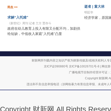
逝者 | 童大林
民生 >>
明廷华
求解“入托难”
经济学家，原国家
《新世纪》周刊 记者 兰方 贾存斗
政府在幼儿教育上投入有限又分配不均，加剧供
给短缺，中低收入家庭“入托难”凸显
财新网所刊载内容之知识产权为财新传媒及/或相关权利人专
京ICP证090880号
京ICP备10026701号-8
|
网信算备
广播电视节目制作经营许可证：京
Copyright 财新网 
违法和不良信息举报电话（涉网络暴力有害信息举报、未成年人举报、谣言信息）
Copyright 财新网 All Rights R