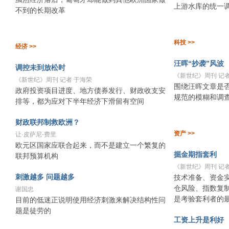
上游水库的统一
不到的长期改革
科技 >>
经济 >>
汪晖“抄袭”风波
调控未到放松时
《新世纪》周刊 记者
《新世纪》周刊 记者 于海荣
围绕汪晖文章是
政府投资项目进度、地方债券发行、财政收支安
规范的模糊和调
排等，都为应对下半年经济下滑留有空间
财政联邦制救欧洲？
资产 >>
让·皮萨尼-费里
欧元区国家应联合起来，而不是建立一个繁复的
掘金期指套利
联邦预算机构
《新世纪》周刊 记者
刺激越多 问题越多
技术准备、资金
仓风险、指数复
谢国忠
是考验套利者的
目前的低迷正说明使用经济刺激来解决结构性问
题是徒劳的
工资上升是利好