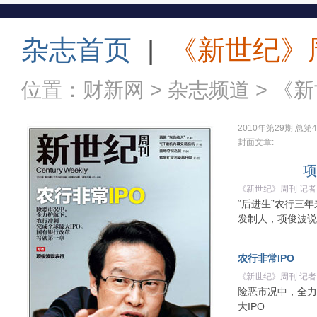
杂志首页
|
《新世纪》
位置：
财新网
>
杂志频道
>
《新
2010年第29期 总第
封面文章:
项
《新世纪》周刊 记者
“后进生”农行三
发制人，项俊波说
农行非常IPO
《新世纪》周刊 记者 
险恶市况中，全力
大IPO