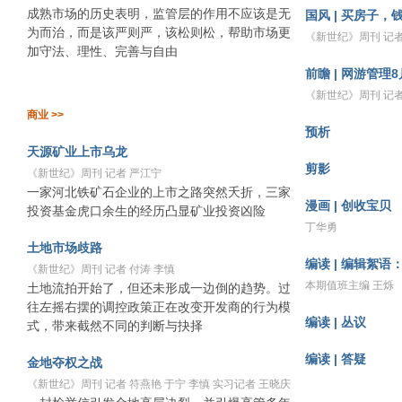
成熟市场的历史表明，监管层的作用不应该是无
国风 | 买房子，
为而治，而是该严则严，该松则松，帮助市场更
《新世纪》周刊 记者
加守法、理性、完善与自由
前瞻 | 网游管理
《新世纪》周刊 记者
商业 >>
预析
天源矿业上市乌龙
剪影
《新世纪》周刊 记者 严江宁
一家河北铁矿石企业的上市之路突然夭折，三家
漫画 | 创收宝贝
投资基金虎口余生的经历凸显矿业投资凶险
丁华勇
土地市场歧路
编读 | 编辑絮
《新世纪》周刊 记者 付涛 李慎
本期值班主编 王烁
土地流拍开始了，但还未形成一边倒的趋势。过
往左摇右摆的调控政策正在改变开发商的行为模
编读 | 丛议
式，带来截然不同的判断与抉择
编读 | 答疑
金地夺权之战
《新世纪》周刊 记者 符燕艳 于宁 李慎 实习记者 王晓庆