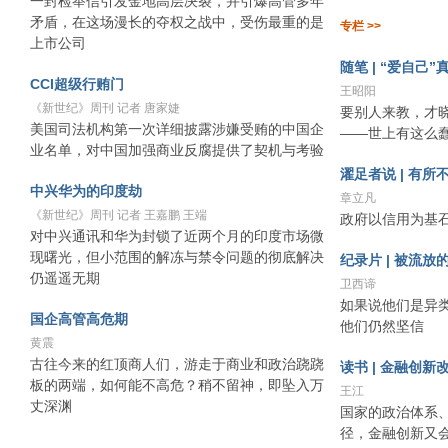
一封检举信引发金地高层决裂，并引爆高管多年
矛盾，在这场漫长的夺权之战中，受伤最重的是
专栏 >>
上市公司
随笔 | “爱自己”
CCI超级行贿门
王昭阳
《新世纪》周刊 记者 唐家婕
要别人来教，才
美国司法机构第一次详细披露涉嫌受贿的中国企
——世上有这么
业名单，对中国加强商业反腐提供了契机与考验
濯足者说 | 有所
中兴华为的印度劫
章立凡
《新世纪》周刊 记者 王嘉鹏 王端
政府以信用为基
对中兴通讯和华为封锁了近两个月的印度市场微
现曙光，但小范围的解冻与禁令问题的彻底解决
纪录片 | 被流放
仍遥遥无期
卫西谛
如果说他们是异
国企高管高危期
他们仍然坚信
黄震
古往今来的红顶商人们，游走于商业和政治跷跷
读书 | 金融创新
板的两端，如何能不高危？稍不留神，即坠入万
王江
丈深渊
国家的政治体系
径，金融创新又