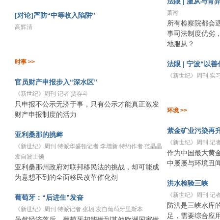
法眼 | 服从与背
萧瀚
[对论]严防“中等收入陷阱”
所有检察院都会
高辉清
事司法制度优劣
地服从？
时事 >>
法眼 | 宁波“以
《新世纪》周刊 实
官员财产申报步入“深水区”
《新世纪》周刊 记者 贾存斗
只申报不公示无济于事，只有公示才能真正激发
环境 >>
财产申报制度的活力
紫金矿业污染再
亚利桑那的挑衅
《新世纪》周刊 记者
《新世纪》周刊 特派华盛顿记者 李增新 特约作者 范晶晶
作为中国最大黄
发自波士顿
中屡屡与环境丑
亚利桑那州政府对联邦移民法的挑战，却可能成
为意想不到的全面移民改革催化剂
洪水检验三峡
《新世纪》周刊 记者
葡萄牙：“后进生”发奋
防洪是三峡水库
《新世纪》周刊 特派记者 张翃 发自葡萄牙里斯本
足，需要综合应
虽然经济落后，葡萄牙却能做到其他欧洲国家做