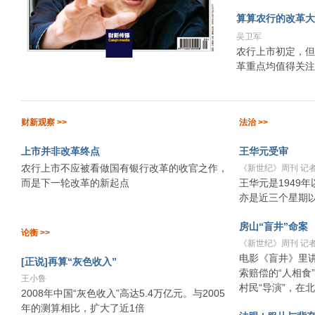
算算农行的改革大
吴卫军
农行上市初定，但
革重点均值得关注
财新观察 >>
法治 >>
上市并非改革终点
王华元受审
农行上市不应被看做国有银行改革的收官之作，
《新世纪》周刊 记者
而是下一轮改革的新起点
王华元是1949
亦是近三个星期
房山“盲井”命案
论衡 >>
《新世纪》周刊 记者
电影《盲井》里
[正说]再算“灰色收入”
索赔偿的“人相食
王小鲁
村民“导演”，在
2008年中国“灰色收入”高达5.4万亿元。与2005
年的测算相比，扩大了近1倍