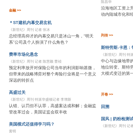
陈昌华
沿海地区工资上
金融 >>
动内陆城市化和
＊ST建机内幕交易玄机
《新世纪》周刊 记者 张冰
列传 >>
总经理高仰才的内幕交易只是冰山一角，“明天
系”公司及个人扮演了什么角色？
斯特劳斯-卡恩：
费率市场化悬念
《新世纪》周刊 特派
中心与边缘地带
《新世纪》周刊 记者 陈慧颖 曹祯
地位转变。斯特劳
预定利率放开对保险公司当年的利润影响甚微，
大模式变迁的第
但带来的战略博弈对整个寿险行业将是一个意义
深远的转折点
高盛过关
开卷 >>
《新世纪》周刊 特派华盛顿记者 李增新
认错、认罚但不认罪，高盛案达成和解；金融监
回溯
管改革过会，美国证监会双丰收
国风 | 奶粉检测
美国模式还值得学习吗？
《新世纪》周刊 记者
黄明