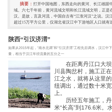
摘要：
打开中国地图，东西走向的黄河、长江雄踞中
域。六七千年前，黄河流域文明和长江流域文明，正是
汉。是故，言及河流，中国自古有“江淮河汉”之说。汉江
超过15万平方公里，仅湖北省汉江中下游地区人口就有近
陕西“引汉济渭”
如果从2015年起，“南水北调”和“引汉济渭”工程先后调水，汉江中
量，相当于汉江年径流量的五分之一
在距离丹江口大坝
川县陶岔村，施工正在
江之水，就将从这里的
纽调出，通过数十米宽
上。
历经五年施工，丹江
米“长高”到176.6米