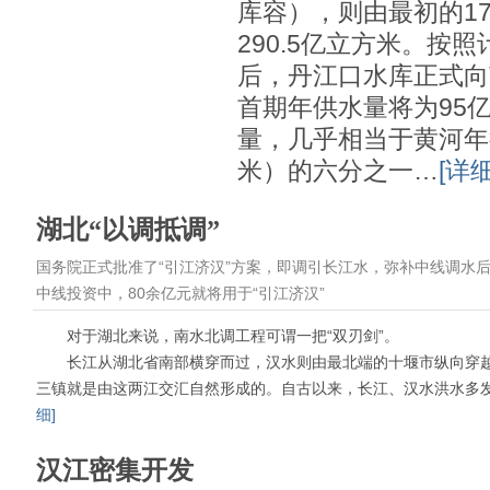
库容），则由最初的17
290.5亿立方米。按照
后，丹江口水库正式向
首期年供水量将为95
量，几乎相当于黄河年
米）的六分之一…
[详细
湖北“以调抵调”
国务院正式批准了“引江济汉”方案，即调引长江水，弥补中线调水后
中线投资中，80余亿元就将用于“引江济汉”
对于湖北来说，南水北调工程可谓一把“双刃剑”。
长江从湖北省南部横穿而过，汉水则由最北端的十堰市纵向穿越
三镇就是由这两江交汇自然形成的。自古以来，长江、汉水洪水多
细]
汉江密集开发