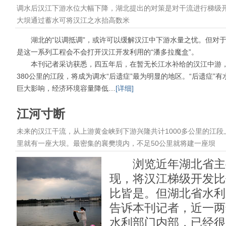
调水后汉江下游水位大幅下降，湖北提出的对策是对干流进行梯级
大坝通过蓄水可将汉江之水抬高数米
湖北的“以调抵调”，或许可以缓解汉江中下游水量之忧。但对于
是这一系列工程会不会打开汉江开发利用的“潘多拉魔盒”。
本刊记者采访获悉，四五年后，在暂无长江水补给的汉江中游，
380公里的江段，将成为调水“后遗症”最为明显的地区。“后遗症”
巨大影响，经济环境容量降低…
[详细]
江河寸断
未来的汉江干流，从上游黄金峡到下游兴隆共计1000多公里的江段
里就有一座大坝。最密集的襄樊境内，不足50公里就将建一座坝
浏览近年湖北省主
现，将汉江梯级开发比
比皆是。但湖北省水利
告诉本刊记者，近一两
水利部门内部，已经很