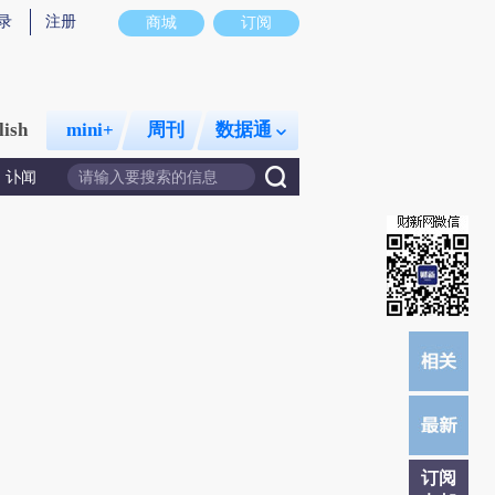
录
注册
商城
订阅
lish
mini+
周刊
数据通
讣闻
订阅