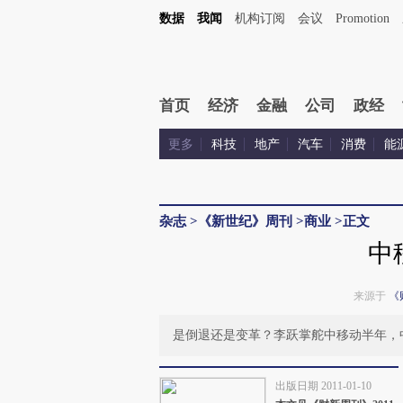
数据
我闻
机构订阅
会议
Promotion
首页
经济
金融
公司
政经
更多
科技
地产
汽车
消费
能
杂志
>
《新世纪》周刊
>
商业
>
正文
中
来源于
《
是倒退还是变革？李跃掌舵中移动半年，
出版日期 2011-01-10