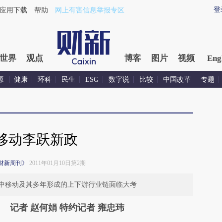
登
应用下载
帮助
网上有害信息举报专区
世界
观点
博客
图片
视频
Eng
源
健康
环科
民生
ESG
数字说
比较
中国改革
专题
移动李跃新政
财新周刊》
2011年01月10日第2期
中移动及其多年形成的上下游行业链面临大考
记者 赵何娟 特约记者 雍忠玮