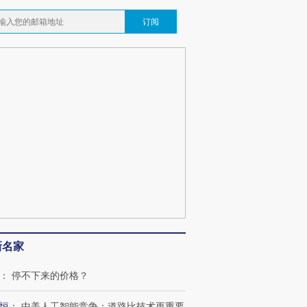
订阅
新名家
：
停不下来的价格？
恒
：
中美人工智能竞争：道路比技术更重要