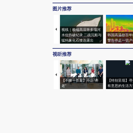
图片推荐
视线｜极端高温致多瑙河
水位跌破纪录 二战沉船与
韩国高温创百年
猛犸象化石接连露出
警告停止一切户
视听推荐
【不唯一答案】不止“养
【特别呈现】寻
老”
有意思的生活方