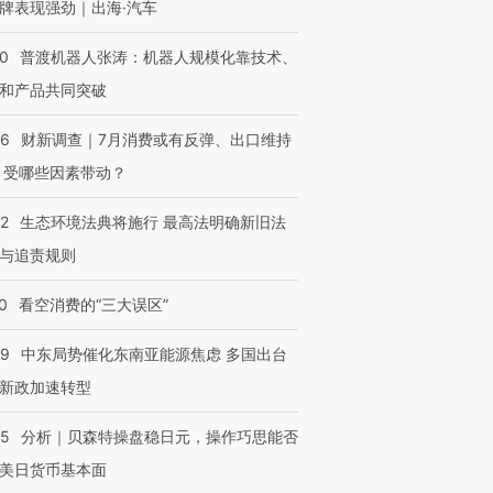
牌表现强劲｜出海·汽车
00
普渡机器人张涛：机器人规模化靠技术、
和产品共同突破
56
财新调查｜7月消费或有反弹、出口维持
 受哪些因素带动？
42
生态环境法典将施行 最高法明确新旧法
与追责规则
0
看空消费的“三大误区”
59
中东局势催化东南亚能源焦虑 多国出台
新政加速转型
05
分析｜贝森特操盘稳日元，操作巧思能否
美日货币基本面