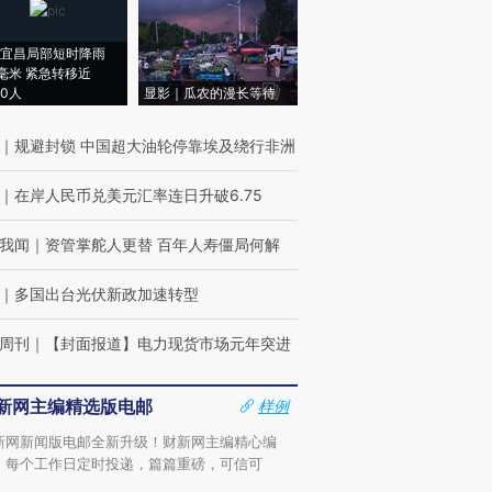
宜昌局部短时降雨
8毫米 紧急转移近
00人
显影｜瓜农的漫长等待
｜
规避封锁 中国超大油轮停靠埃及绕行非洲
｜
在岸人民币兑美元汇率连日升破6.75
我闻
｜
资管掌舵人更替 百年人寿僵局何解
｜
多国出台光伏新政加速转型
周刊
｜
【封面报道】电力现货市场元年突进
新网主编精选版电邮
样例
新网新闻版电邮全新升级！财新网主编精心编
，每个工作日定时投递，篇篇重磅，可信可
。