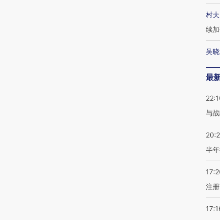
村夫
续加
吴晓
最
22:1
与战
20:
半年
17:2
注册
17:1