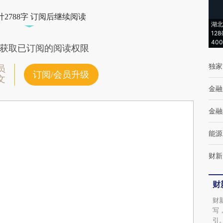
2788字 订阅后继续阅读
湖北
12
40
获取已订阅的阅读权限
独家
员
订阅/会员升级
文
金融
金融
能源
财新
财
财
写
引