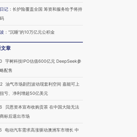
日记
：
长护险覆盖全国 筹资和服务给予将持
码
波
：
“沉睡”的10万亿元公积金
新文章
0
宇树科技IPO估值600亿元 DeepSeek参
略配售
22
油气市场剧烈波动现套利空间 嘉能可上
扭亏、净利增超50亿美元
6
贝恩资本宣布收购贡茶 在中国大陆无法
商标后退出市场
6
电动汽车需求高涨驱动澳洲车市增长 中