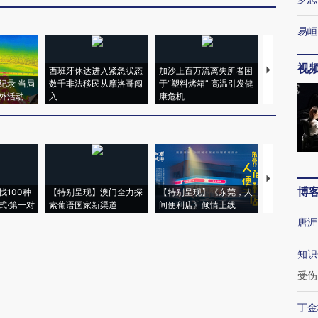
易峘
视
西班牙休达进入紧急状态
加沙上百万流离失所者困
视线｜HYR
纪录 当局
数千非法移民从摩洛哥闯
于“塑料烤箱” 高温引发健
术：是什么
外活动
入
康危机
心“花钱找虐
【推广】走
博
找100种
【特别呈现】澳门全力探
【特别呈现】《东莞，人
会，让数智科
式·第一对
索葡语国家新渠道
间便利店》倾情上线
业
唐涯
知识
受伤
丁金