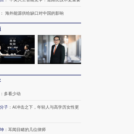
：
海外能源供给缺口对中国的影响
频
OX的吸金
马航飞行员跨国走私7万
视线｜被称为“蟑螂”的印
让中产们甘
粒摇头丸 尿检体内含3种
度Z世代 用街头抗争将教
秘鲁纳斯
”？
毒品
育部长拱下台
13人遇难
进第四届链博
【商旅对话】华住集团
客
技“链”接产
【特别呈现】寻找100种
CFO：不靠规模取胜，华
【特别呈
有意思的生活方式·第三对
住三大增长引擎是什么？
有意思的
：
多看少动
分子
：
AI冲击之下，年轻人与高学历女性更
坤
：
耳闻目睹的几位律师