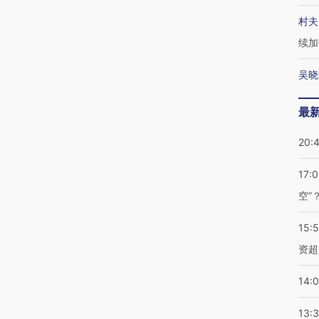
村夫
续加
吴晓
最
20:
17:
空”
15:
资超
14:
13: