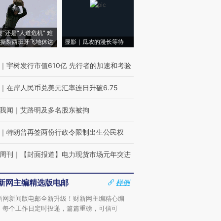
侵”还是“人道危机” 难
撕裂西班牙飞地休达
显影｜瓜农的漫长等待
｜
宇树发行市值610亿 先行者的加速和考验
｜
在岸人民币兑美元汇率连日升破6.75
我闻
｜
艾路明及多名股东被拘
｜
特朗普再签两份行政令限制出生公民权
周刊
｜
【封面报道】电力现货市场元年突进
新网主编精选版电邮
样例
新网新闻版电邮全新升级！财新网主编精心编
，每个工作日定时投递，篇篇重磅，可信可
。