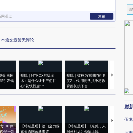
新网观点
发布
本篇文章暂无评论
失所者困
视线｜HYROX的吸金
视线｜被称为“蟑螂”的印
视线｜“入侵
高温引发健
术：是什么让中产们甘
度Z世代 用街头抗争将教
机”？难民潮
心“花钱找虐”？
育部长拱下台
飞地休达
财
伍戈
【推广】走
找100种
【特别呈现】澳门全力探
【特别呈现】《东莞，人
会，让数智科
式·第一对
索葡语国家新渠道
间便利店》倾情上线
业
罗志