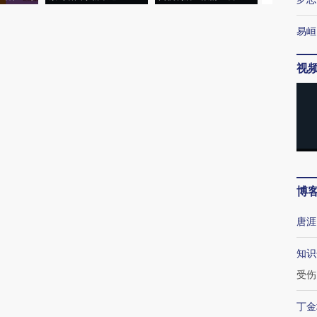
易峘
视
博
唐涯
知识
受伤
丁金