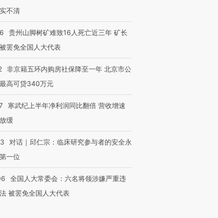
实不清
36
贵州山脚树矿难致16人死亡近三年 矿长
被罢免全国人大代表
2
非京籍五环内购房社保降至一年 北京市公
最高可贷340万元
7
寒武纪上半年净利润同比翻倍 营收增速
放缓
53
对话｜邱仁宗：临床研究参与者的安全永
第一位
06
全国人大常委会：六名将领涉嫌严重违
法 被罢免全国人大代表