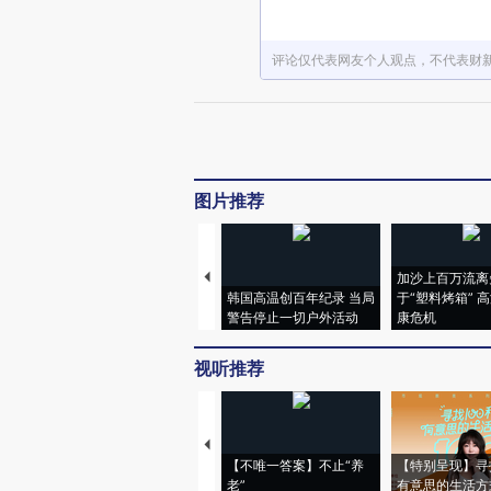
评论仅代表网友个人观点，不代表财
图片推荐
加沙上百万流离
韩国高温创百年纪录 当局
于“塑料烤箱” 
警告停止一切户外活动
康危机
视听推荐
【不唯一答案】不止“养
【特别呈现】寻
老”
有意思的生活方