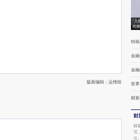
“入
民潮
特稿
金融
金融
版面编辑：运维组
世界
财新
财
财
写
引