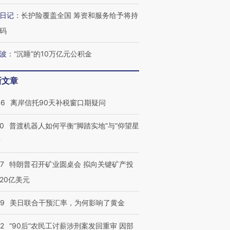
日记
：
长护险覆盖全国 筹资和服务给予将持
码
波
：
“沉睡”的10万亿元公积金
新文章
46
离岸信托90天补税窗口期疑问
00
普渡机器人如何平衡“脚踏实地”与“仰望星
？
57
特朗普召开矿业圆桌会 拟向关键矿产投
20亿美元
09
美日联合干预汇率，为何影响了黄金
32
“90后”农民工讨薪涉刑案发回重审 因部