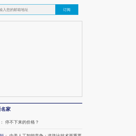
订阅
”还是“人道危
湖北宜昌局部短时降雨
哈尔滨遭遇短时极端强降
撕裂西班牙
128毫米 紧急转移近
雨 3小时累计雨量超80毫
秘鲁纳斯
4000人
米
13人遇难
新名家
：
停不下来的价格？
进第四届链博
【商旅对话】华住集团
技“链”接产
【特别呈现】寻找100种
CFO：不靠规模取胜，华
【特别呈
有意思的生活方式·第三对
住三大增长引擎是什么？
有意思的
恒
：
中美人工智能竞争：道路比技术更重要