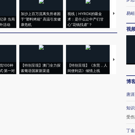
易峘
加沙上百万流离失所者困
视线｜HYROX的吸金
马航飞行员
纪录 当局
于“塑料烤箱” 高温引发健
术：是什么让中产们甘
粒摇头丸 尿
外活动
康危机
心“花钱找虐”？
毒品
视
【推广】走
找100种
【特别呈现】澳门全力探
【特别呈现】《东莞，人
会，让数智科
式·第一对
索葡语国家新渠道
间便利店》倾情上线
业
博
唐涯
知识
受伤
丁金