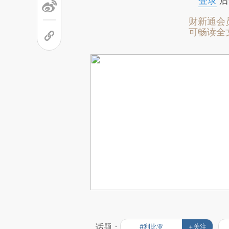
登录
后
财新通会
可畅读全
话题：
#利比亚
+关注