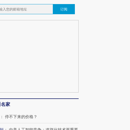
订阅
新名家
：
停不下来的价格？
恒
：
中美人工智能竞争：道路比技术更重要