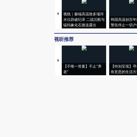
视线｜极端高温致多瑙河
水位跌破纪录 二战沉船与
韩国高温创百年
猛犸象化石接连露出
警告停止一切户
视听推荐
【不唯一答案】不止“养
【特别呈现】寻
老”
有意思的生活方