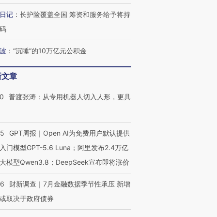
日记
：
长护险覆盖全国 筹资和服务给予将持
码
波
：
“沉睡”的10万亿元公积金
新文章
00
普渡张涛：从专用机器人切入人形，更具
55
GPT周报｜Open AI为免费用户默认提供
入门模型GPT-5.6 Luna；阿里发布2.4万亿
大模型Qwen3.8；DeepSeek宣布即将涨价
46
财新调查｜7月金融数据季节性承压 新增
或取决于政府债券