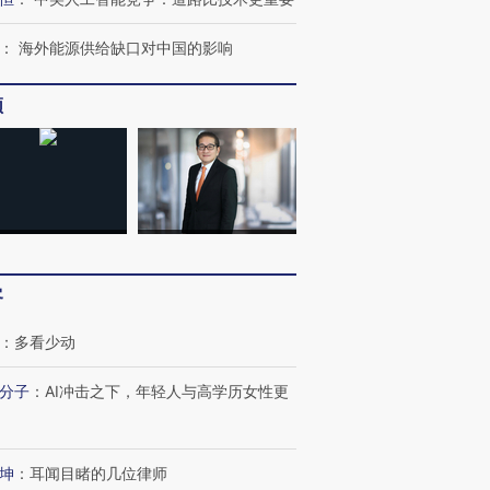
：
海外能源供给缺口对中国的影响
跨国走私7万
视线｜被称为“蟑螂”的印
视线｜“入侵”还是“人道危
检体内含3种
度Z世代 用街头抗争将教
机”？难民潮撕裂西班牙
秘鲁纳斯
育部长拱下台
飞地休达
13人遇难
频
进第四届链博
【商旅对话】华住集团
技“链”接产
【特别呈现】寻找100种
CFO：不靠规模取胜，华
【特别呈
有意思的生活方式·第三对
住三大增长引擎是什么？
有意思的
客
：
多看少动
分子
：
AI冲击之下，年轻人与高学历女性更
坤
：
耳闻目睹的几位律师