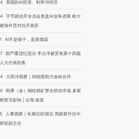
44
美国的AI投资、利率与经济
44
字节跳动开全员会复盘AI业务进展 称大
被海外竞对拉开差距
1
AI不是镜子，是蒸馏器
07
因严重违纪违法 李云泽被罢免第十四届
人大代表职务
44
大西洋观察｜特朗普助力金砖合作
40
刚果（金）铜钴精矿禁令扰动市场 多家
称暂无影响 | 出海·政策
25
人事观察｜长期任职湖北 周新群升任中
研室副主任