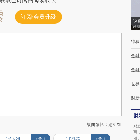
获取已订阅的阅读权限
员
订阅/会员升级
文
“入
民潮
特稿
金融
金融
世界
财新
财
版面编辑：运维组
财
写
引
#意大利
+关注
#卡扎菲
+关注