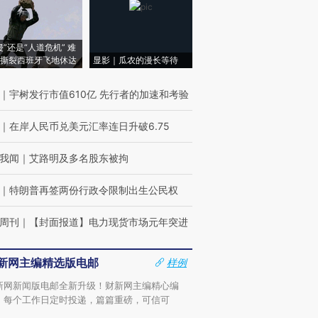
侵”还是“人道危机” 难
撕裂西班牙飞地休达
显影｜瓜农的漫长等待
｜
宇树发行市值610亿 先行者的加速和考验
｜
在岸人民币兑美元汇率连日升破6.75
我闻
｜
艾路明及多名股东被拘
｜
特朗普再签两份行政令限制出生公民权
周刊
｜
【封面报道】电力现货市场元年突进
新网主编精选版电邮
样例
新网新闻版电邮全新升级！财新网主编精心编
，每个工作日定时投递，篇篇重磅，可信可
。