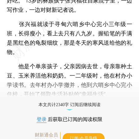
好吃。”13岁的彝族孩子张兴福在自家院子里，一边
写作业，一边对财新记者说。
张兴福就读于寻甸六哨乡中心完小三年级一
班，长得瘦小，看上去只有八九岁。握铅笔的手满
是黑红色的龟裂细纹，那是冬天的寒风送给他的礼
物。
他是个单亲孩子，父亲因病去世，母亲靠种土
豆、玉米养活他和奶奶。一二年级时，他在村办小
学读书。去年村办小学撤并，他到六哨乡中心完小
住校，开始了领取生活补贴的“幸福生活”。
本文共计2340字 订阅后继续阅读
登录
后获取已订阅的阅读权限
财新通会员
订阅/会员升级