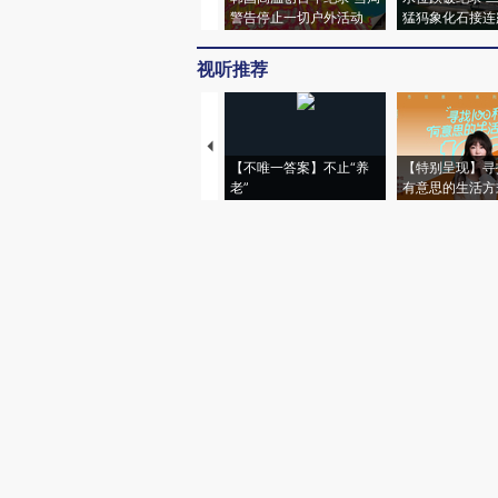
警告停止一切户外活动
猛犸象化石接连
视听推荐
【不唯一答案】不止“养
【特别呈现】寻
老”
有意思的生活方