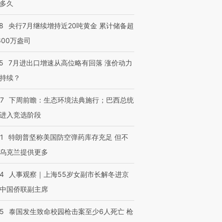
多久
8
央行7月继续增持近20吨黄金 累计储备超
600万盎司
5
7月进出口增速从高位略有回落 涨价动力
持续？
07
下周前瞻：生态环境法典施行；巴西总统
进入竞选阶段
1
特朗普坚称美国防空弹药库存充足 但不
乌克兰提供更多
24
人事观察｜上海55岁女副市长解冬进京
中国侨联副主席
45
泰国发生致命校园枪击案至少6人死亡 枪