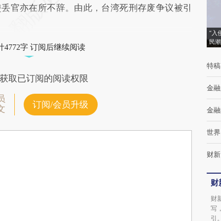
使丢官亦在所不辞。由此，台湾死刑存废争议被引
“入
民潮
4772字 订阅后继续阅读
特稿
获取已订阅的阅读权限
金融
员
订阅/会员升级
文
金融
世界
财新
财
财
写
引