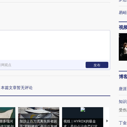
易峘
视
新网观点
发布
博
本篇文章暂无评论
唐涯
知识
受伤
致多瑙河
加沙上百万流离失所者困
视线｜HYROX的吸金
马航飞行员
丁金
二战沉船与
于“塑料烤箱” 高温引发健
术：是什么让中产们甘
粒摇头丸 尿