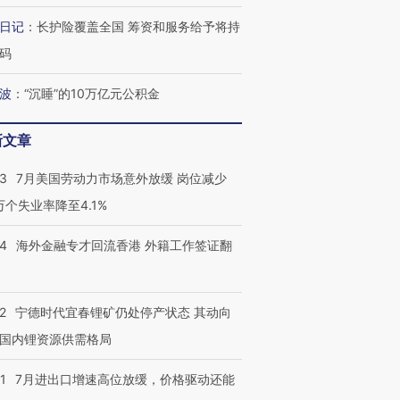
育部长拱下台
飞地休达
13人遇难
日记
：
长护险覆盖全国 筹资和服务给予将持
码
波
：
“沉睡”的10万亿元公积金
进第四届链博
【商旅对话】华住集团
技“链”接产
【特别呈现】寻找100种
CFO：不靠规模取胜，华
【特别呈
新文章
有意思的生活方式·第三对
住三大增长引擎是什么？
有意思的
43
7月美国劳动力市场意外放缓 岗位减少
3万个失业率降至4.1%
14
海外金融专才回流香港 外籍工作签证翻
2
宁德时代宜春锂矿仍处停产状态 其动向
国内锂资源供需格局
1
7月进出口增速高位放缓，价格驱动还能