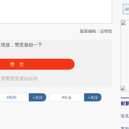
版面编辑：运维组
章很值，赞赏激励一下
赞 赏
首席赞赏官虚位以待
#死刑
+关注
#社会
+关注
财
伍戈
罗志