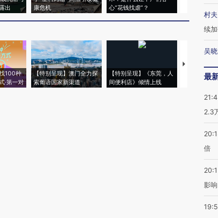
露出
康危机
心“花钱找虐”？
毒品
村夫
续加
吴晓
【推广】走
找100种
【特别呈现】澳门全力探
【特别呈现】《东莞，人
会，让数智科
最
式·第一对
索葡语国家新渠道
间便利店》倾情上线
业
21:
2.
20:
倍
20:1
影响
19:5