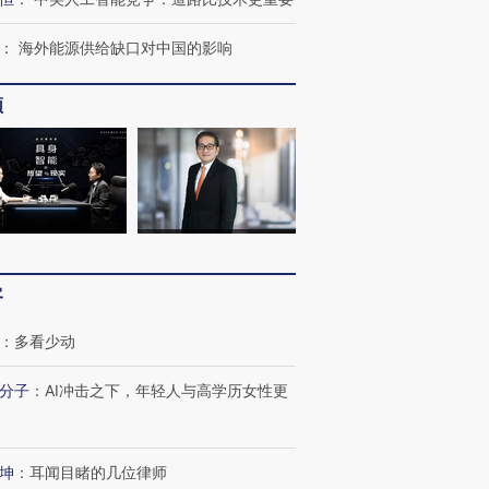
：
海外能源供给缺口对中国的影响
频
客
：
多看少动
分子
：
AI冲击之下，年轻人与高学历女性更
跨国走私7万
视线｜被称为“蟑螂”的印
视线｜“入侵”还是“人道危
坤
：
耳闻目睹的几位律师
检体内含3种
度Z世代 用街头抗争将教
机”？难民潮撕裂西班牙
秘鲁纳斯