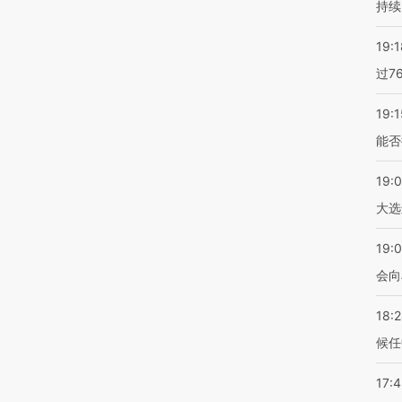
持续
19:1
过7
19:1
能否
19:
大选
19:0
会向
18:
候任
17: