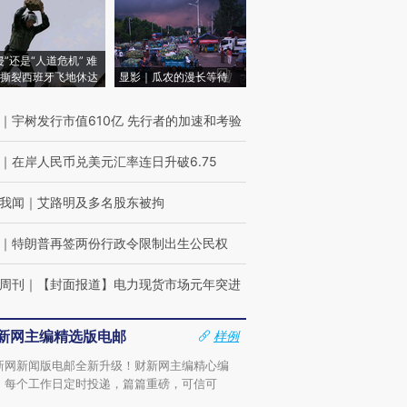
侵”还是“人道危机” 难
撕裂西班牙飞地休达
显影｜瓜农的漫长等待
｜
宇树发行市值610亿 先行者的加速和考验
｜
在岸人民币兑美元汇率连日升破6.75
我闻
｜
艾路明及多名股东被拘
｜
特朗普再签两份行政令限制出生公民权
周刊
｜
【封面报道】电力现货市场元年突进
新网主编精选版电邮
样例
新网新闻版电邮全新升级！财新网主编精心编
，每个工作日定时投递，篇篇重磅，可信可
。