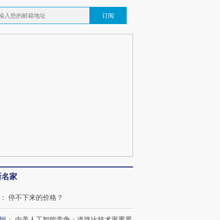
订阅
新名家
：
停不下来的价格？
恒
：
中美人工智能竞争：道路比技术更重要