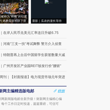
|被称为“蟑螂”的印度
代 将教育部长拱下台
显影｜瓜农的漫长等待
｜
在岸人民币兑美元汇率连日升破6.75
｜
河南“三支一扶”考试舞弊 警方介入侦查
｜
特朗普再上台后中国留学生获签数量大减
｜
广州开发区产业园REIT较发行价“腰斩”
周刊
｜
【封面报道】电力现货市场元年突进
新网主编精选版电邮
样例
新网新闻版电邮全新升级！财新网主编精心编
，每个工作日定时投递，篇篇重磅，可信可
。