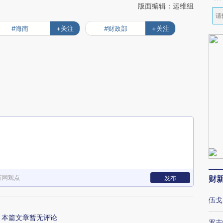
版面编辑：运维组
#海南
+关注
#财政部
+关注
新网观点
财
发布
伍戈
本篇文章暂无评论
罗志