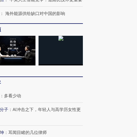
：
海外能源供给缺口对中国的影响
频
跨国走私7万
视线｜HYROX的吸金
视线｜被
检体内含3种
术：是什么让中产们甘
泽连斯基密集出访美英 索
度Z世代
心“花钱找虐”？
要防空导弹“救急”
育部长拱
进第四届链博
【商旅对话】华住集团
客
技“链”接产
【特别呈现】寻找100种
CFO：不靠规模取胜，华
【特别呈
有意思的生活方式·第三对
住三大增长引擎是什么？
有意思的
：
多看少动
分子
：
AI冲击之下，年轻人与高学历女性更
坤
：
耳闻目睹的几位律师