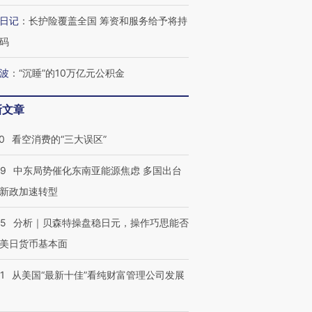
日记
：
长护险覆盖全国 筹资和服务给予将持
码
波
：
“沉睡”的10万亿元公积金
新文章
0
看空消费的“三大误区”
59
中东局势催化东南亚能源焦虑 多国出台
新政加速转型
05
分析｜贝森特操盘稳日元，操作巧思能否
美日货币基本面
1
从美国“最新十佳”看纯财富管理公司发展