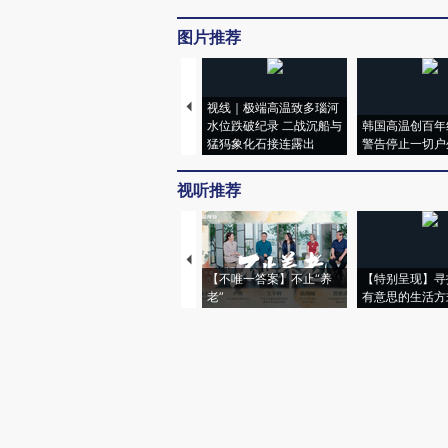
图片推荐
视线｜极端高温致多瑙河
水位跌破纪录 二战沉船与
韩国高温创百年
猛犸象化石接连露出
警告停止一切户
视听推荐
【不唯一答案】不止“养
【特别呈现】寻
老”
有意思的生活方