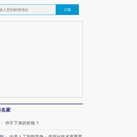
订阅
新名家
：
停不下来的价格？
恒
：
中美人工智能竞争：道路比技术更重要