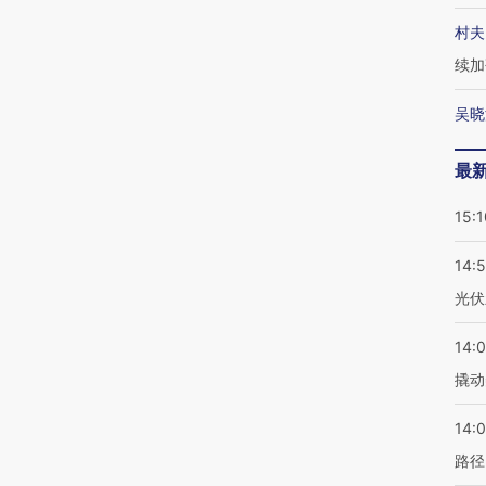
村夫
续加
吴晓
最
15:1
14:
光伏
14:
撬动
14:0
路径