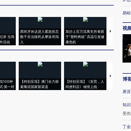
易峘
视
西班牙休达进入紧急状态
加沙上百万流离失所者困
马航飞行员
纪录 当局
数千非法移民从摩洛哥闯
于“塑料烤箱” 高温引发健
粒摇头丸 尿
外活动
入
康危机
毒品
【推广】走
博
找100种
【特别呈现】澳门全力探
【特别呈现】《东莞，人
会，让数智科
式·第一对
索葡语国家新渠道
间便利店》倾情上线
业
唐涯
知识
受伤
丁金