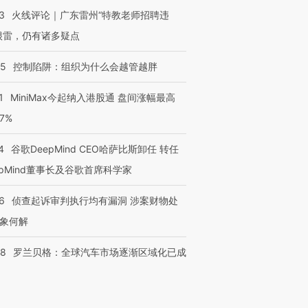
3
火线评论｜广东雷州“特教老师招聘违
很雷，仍有诸多疑点
05
控制陷阱：组织为什么会越管越胖
1
MiniMax今起纳入港股通 盘间涨幅最高
77%
4
谷歌DeepMind CEO哈萨比斯卸任 转任
epMind董事长及谷歌首席科学家
6
侦查起诉审判执行均有漏洞 涉案财物处
象何解
58
罗兰贝格：全球汽车市场逐渐区域化已成