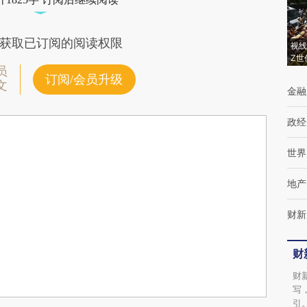
获取已订阅的阅读权限
视线
Z世
员
订阅/会员升级
文
金融
政经
世界
地产
财新
财
财
写
引