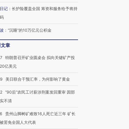
日记
：
长护险覆盖全国 筹资和服务给予将持
码
波
：
“沉睡”的10万亿元公积金
新文章
57
特朗普召开矿业圆桌会 拟向关键矿产投
20亿美元
09
美日联合干预汇率，为何影响了黄金
32
“90后”农民工讨薪涉刑案发回重审 因部
实不清
36
贵州山脚树矿难致16人死亡近三年 矿长
被罢免全国人大代表