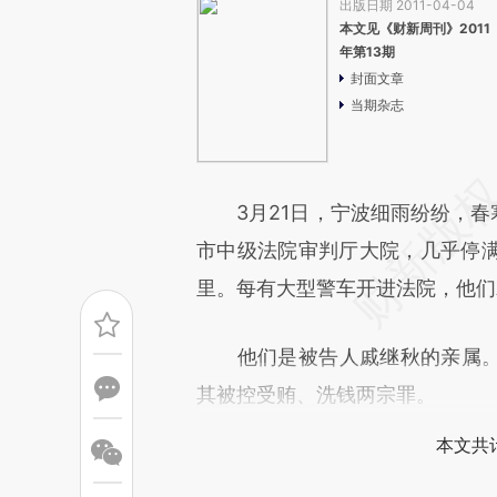
出版日期 2011-04-04
本文见《财新周刊》2011
年第13期
封面文章
当期杂志
3月21日，宁波细雨纷纷，春寒
市中级法院审判厅大院，几乎停
里。每有大型警车开进法院，他们
他们是被告人戚继秋的亲属。9
其被控受贿、洗钱两宗罪。
本文共计