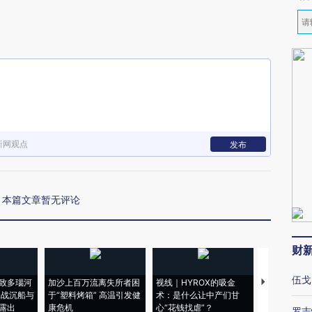
新网观点
发布
本篇文章暂无评论
财
伍戈
致多瑙河
加沙上百万流离失所者困
视线｜HYROX的吸金
马航飞行员
二战沉船与
于“塑料烤箱” 高温引发健
术：是什么让中产们甘
粒摇头丸 尿
露出
康危机
心“花钱找虐”？
毒品
罗志