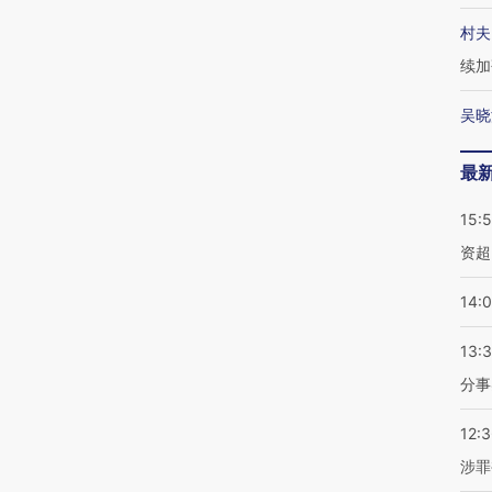
村夫
续加
吴晓
最
15:
资超
14:
13:
分事
12:
涉罪