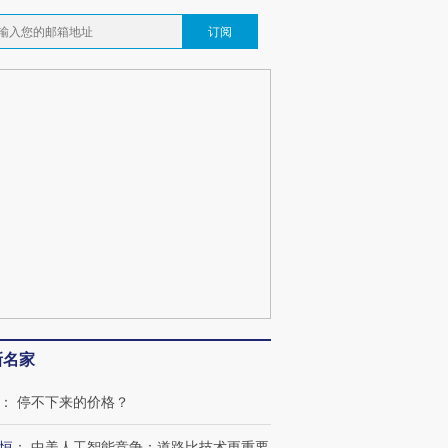
订阅
新名家
：
停不下来的价格？
跨国走私7万
视线｜被称为“蟑螂”的印
视线｜“入侵”还是“人道危
检体内含3种
度Z世代 用街头抗争将教
机”？难民潮撕裂西班牙
秘鲁纳斯
育部长拱下台
飞地休达
13人遇难
恒
：
中美人工智能竞争：道路比技术更重要