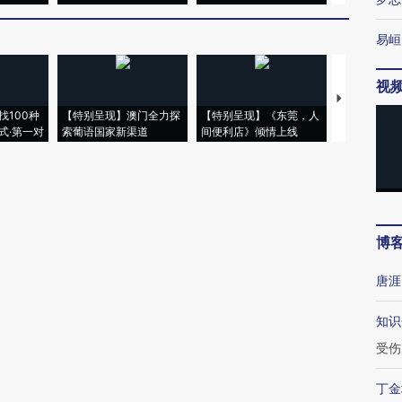
易峘
视
【推广】走
找100种
【特别呈现】澳门全力探
【特别呈现】《东莞，人
会，让数智科
式·第一对
索葡语国家新渠道
间便利店》倾情上线
业
博
唐涯
知识
受伤
丁金