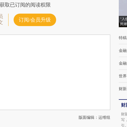
获取已订阅的阅读权限
员
“入
订阅/会员升级
文
民潮
特稿
金融
金融
世界
财新
财
财
版面编辑：运维组
写
引