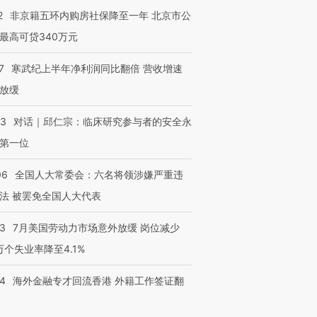
2
非京籍五环内购房社保降至一年 北京市公
最高可贷340万元
7
寒武纪上半年净利润同比翻倍 营收增速
放缓
53
对话｜邱仁宗：临床研究参与者的安全永
第一位
06
全国人大常委会：六名将领涉嫌严重违
法 被罢免全国人大代表
43
7月美国劳动力市场意外放缓 岗位减少
3万个失业率降至4.1%
14
海外金融专才回流香港 外籍工作签证翻