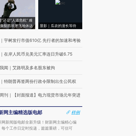
侵”还是“人道危机” 难
撕裂西班牙飞地休达
显影｜瓜农的漫长等待
｜
宇树发行市值610亿 先行者的加速和考验
｜
在岸人民币兑美元汇率连日升破6.75
我闻
｜
艾路明及多名股东被拘
｜
特朗普再签两份行政令限制出生公民权
周刊
｜
【封面报道】电力现货市场元年突进
新网主编精选版电邮
样例
新网新闻版电邮全新升级！财新网主编精心编
，每个工作日定时投递，篇篇重磅，可信可
。