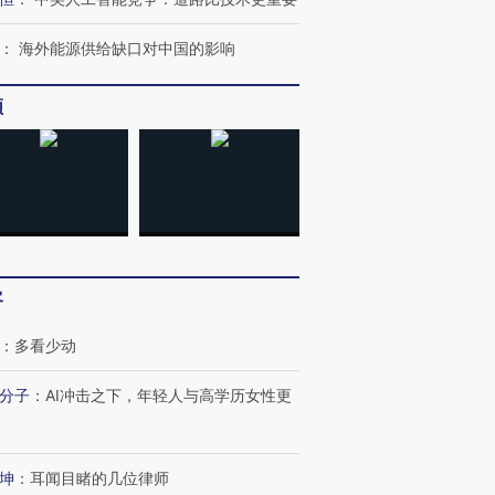
：
海外能源供给缺口对中国的影响
频
进第四届链博
【商旅对话】华住集团
技“链”接产
【特别呈现】寻找100种
CFO：不靠规模取胜，华
【特别呈
有意思的生活方式·第三对
住三大增长引擎是什么？
有意思的
客
：
多看少动
分子
：
AI冲击之下，年轻人与高学历女性更
坤
：
耳闻目睹的几位律师