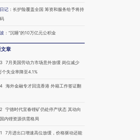
日记
：
长护险覆盖全国 筹资和服务给予将持
码
波
：
“沉睡”的10万亿元公积金
新文章
43
7月美国劳动力市场意外放缓 岗位减少
3万个失业率降至4.1%
14
海外金融专才回流香港 外籍工作签证翻
2
宁德时代宜春锂矿仍处停产状态 其动向
国内锂资源供需格局
1
7月进出口增速高位放缓，价格驱动还能