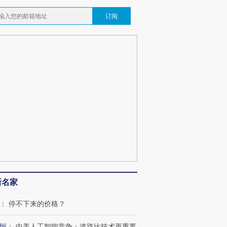
订阅
新名家
：
停不下来的价格？
恒
：
中美人工智能竞争：道路比技术更重要