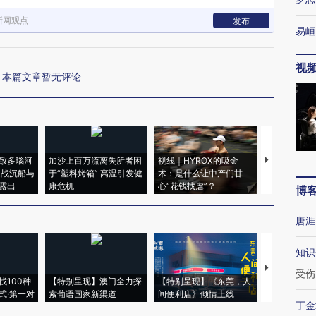
新网观点
发布
易峘
视
本篇文章暂无评论
致多瑙河
加沙上百万流离失所者困
视线｜HYROX的吸金
马航飞行员
二战沉船与
于“塑料烤箱” 高温引发健
术：是什么让中产们甘
粒摇头丸 尿
露出
康危机
心“花钱找虐”？
毒品
博
唐涯
知识
【推广】走
受伤
找100种
【特别呈现】澳门全力探
【特别呈现】《东莞，人
会，让数智科
式·第一对
索葡语国家新渠道
间便利店》倾情上线
业
丁金