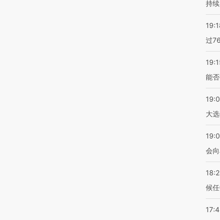
持续
19:1
过7
19:1
能否
19:
大选
19:0
会向
18:
候任
17: