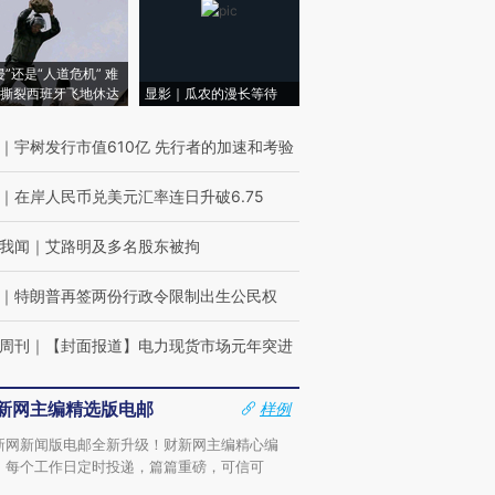
侵”还是“人道危机” 难
撕裂西班牙飞地休达
显影｜瓜农的漫长等待
｜
宇树发行市值610亿 先行者的加速和考验
｜
在岸人民币兑美元汇率连日升破6.75
我闻
｜
艾路明及多名股东被拘
｜
特朗普再签两份行政令限制出生公民权
周刊
｜
【封面报道】电力现货市场元年突进
新网主编精选版电邮
样例
新网新闻版电邮全新升级！财新网主编精心编
，每个工作日定时投递，篇篇重磅，可信可
。