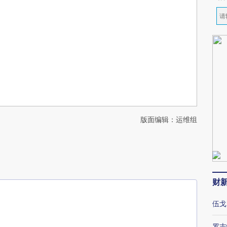
版面编辑：运维组
财
伍戈
罗志