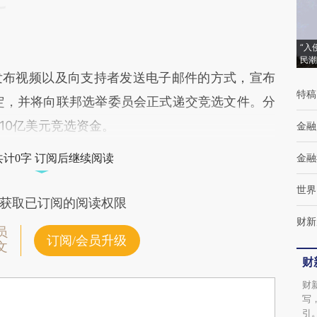
“入
民潮
布视频以及向支持者发送电子邮件的方式，宣布
特稿
决定，并将向联邦选举委员会正式递交竞选文件。分
10亿美元竞选资金。
金融
金融
共计0字 订阅后继续阅读
世界
获取已订阅的阅读权限
财新
员
订阅/会员升级
文
财
财
写
引