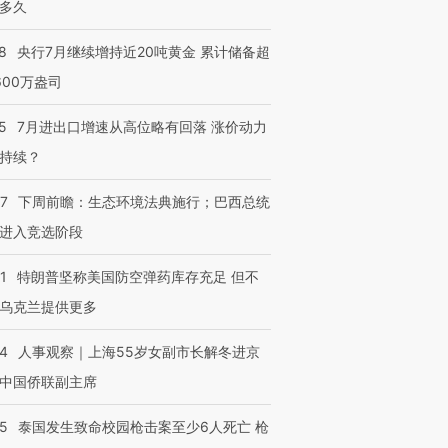
多久
8
央行7月继续增持近20吨黄金 累计储备超
600万盎司
5
7月进出口增速从高位略有回落 涨价动力
持续？
07
下周前瞻：生态环境法典施行；巴西总统
进入竞选阶段
1
特朗普坚称美国防空弹药库存充足 但不
乌克兰提供更多
24
人事观察｜上海55岁女副市长解冬进京
中国侨联副主席
45
泰国发生致命校园枪击案至少6人死亡 枪