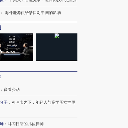
：
海外能源供给缺口对中国的影响
频
跨国走私7万
视线｜被称为“蟑螂”的印
视线｜“入侵”还是“人道危
检体内含3种
度Z世代 用街头抗争将教
机”？难民潮撕裂西班牙
秘鲁纳斯
育部长拱下台
飞地休达
13人遇难
客
：
多看少动
分子
：
AI冲击之下，年轻人与高学历女性更
进第四届链博
【商旅对话】华住集团
技“链”接产
【特别呈现】寻找100种
CFO：不靠规模取胜，华
【特别呈
有意思的生活方式·第三对
住三大增长引擎是什么？
有意思的
坤
：
耳闻目睹的几位律师