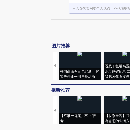
评论仅代表网友个人观点，不代表财
图片推荐
视线｜极端高温
韩国高温创百年纪录 当局
水位跌破纪录 
警告停止一切户外活动
猛犸象化石接连
视听推荐
【不唯一答案】不止“养
【特别呈现】寻
老”
有意思的生活方