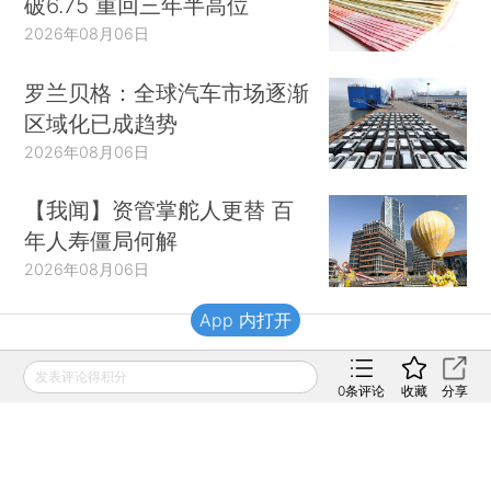
破6.75 重回三年半高位
2026年08月06日
罗兰贝格：全球汽车市场逐渐
区域化已成趋势
2026年08月06日
【我闻】资管掌舵人更替 百
年人寿僵局何解
2026年08月06日
App 内打开
财新移动
发表评论得积分
0
条评论
收藏
分享
财新
财新周刊
Caixin