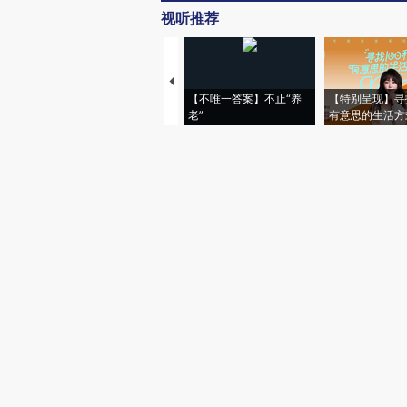
视听推荐
【不唯一答案】不止“养
【特别呈现】寻
老”
有意思的生活方