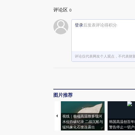
评论区
0
登录
后发表评论得积分
评论仅代表网友个人观点，不代表财
图片推荐
视线｜极端高温致多瑙河
水位跌破纪录 二战沉船与
韩国高温创百年
猛犸象化石接连露出
警告停止一切户