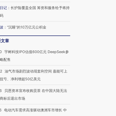
日记
：
长护险覆盖全国 筹资和服务给予将持
码
进第四届链博
【商旅对话】华住集团
波
：
“沉睡”的10万亿元公积金
技“链”接产
【特别呈现】寻找100种
CFO：不靠规模取胜，华
【特别呈
有意思的生活方式·第三对
住三大增长引擎是什么？
有意思的
新文章
0
宇树科技IPO估值600亿元 DeepSeek参
略配售
22
油气市场剧烈波动现套利空间 嘉能可上
扭亏、净利增超50亿美元
6
贝恩资本宣布收购贡茶 在中国大陆无法
商标后退出市场
6
电动汽车需求高涨驱动澳洲车市增长 中