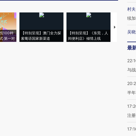
村夫
续加
【推广】走
吴晓
找100种
【特别呈现】澳门全力探
【特别呈现】《东莞，人
会，让数智科
式·第一对
索葡语国家新渠道
间便利店》倾情上线
业
最
22:1
与战
20:
半年
17:2
注册
17:1