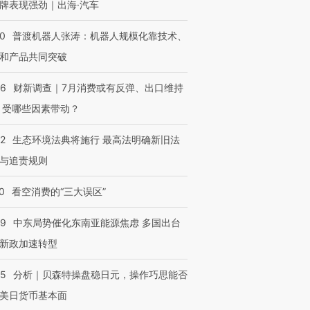
牌表现强劲｜出海·汽车
00
普渡机器人张涛：机器人规模化靠技术、
和产品共同突破
56
财新调查｜7月消费或有反弹、出口维持
 受哪些因素带动？
42
生态环境法典将施行 最高法明确新旧法
与追责规则
0
看空消费的“三大误区”
59
中东局势催化东南亚能源焦虑 多国出台
新政加速转型
05
分析｜贝森特操盘稳日元，操作巧思能否
美日货币基本面