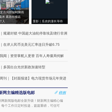
宜昌局部短时降雨
8毫米 紧急转移近
00人
显影｜瓜农的漫长等待
｜
规避封锁 中国超大油轮停靠埃及绕行非洲
｜
在岸人民币兑美元汇率连日升破6.75
我闻
｜
资管掌舵人更替 百年人寿僵局何解
｜
多国出台光伏新政加速转型
周刊
｜
【封面报道】电力现货市场元年突进
新网主编精选版电邮
样例
新网新闻版电邮全新升级！财新网主编精心编
，每个工作日定时投递，篇篇重磅，可信可
。