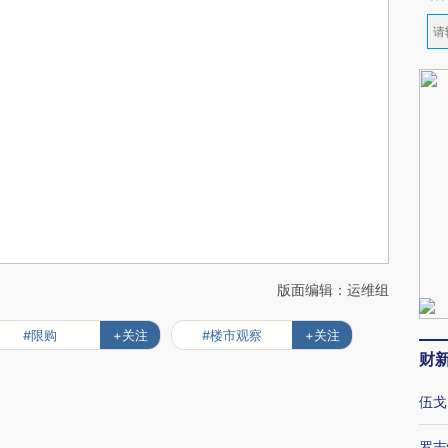
版面编辑：运维组
#限购
+关注
#楼市观察
+关注
财
伍戈
罗志