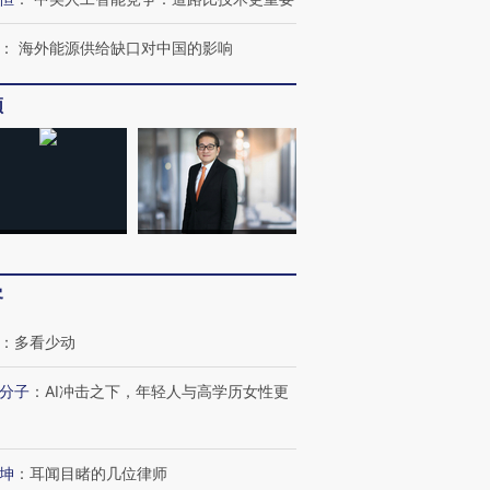
：
海外能源供给缺口对中国的影响
频
客
：
多看少动
分子
：
AI冲击之下，年轻人与高学历女性更
OX的吸金
马航飞行员跨国走私7万
视线｜被称为“蟑螂”的印
让中产们甘
粒摇头丸 尿检体内含3种
度Z世代 用街头抗争将教
秘鲁纳斯
”？
毒品
育部长拱下台
13人遇难
坤
：
耳闻目睹的几位律师