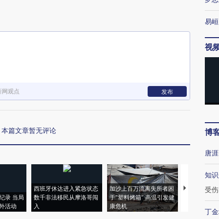
易峘
视
新网观点
发布
本篇文章暂无评论
博
唐涯
知识
西班牙休达进入紧急状态
加沙上百万流离失所者困
视线｜HYR
受伤
纪录 当局
数千非法移民从摩洛哥闯
于“塑料烤箱” 高温引发健
术：是什么
外活动
入
康危机
心“花钱找虐
丁金