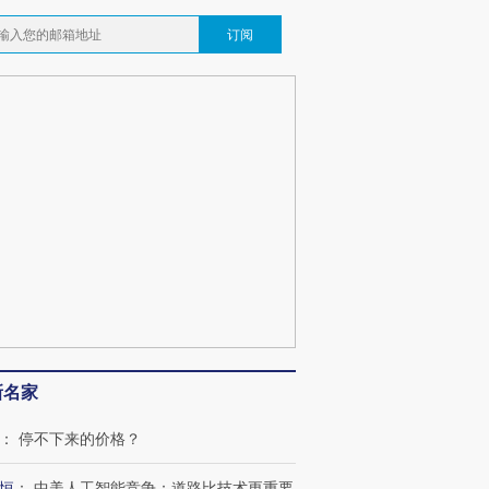
订阅
新名家
：
停不下来的价格？
恒
：
中美人工智能竞争：道路比技术更重要