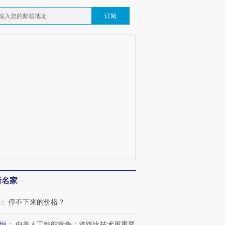
订阅
新名家
：
停不下来的价格？
恒
：
中美人工智能竞争：道路比技术更重要