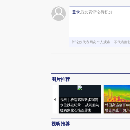
登录
后发表评论得积分
评论仅代表网友个人观点，不代表财
图片推荐
视线｜极端高温致多瑙河
水位跌破纪录 二战沉船与
韩国高温创百年
猛犸象化石接连露出
警告停止一切户
视听推荐