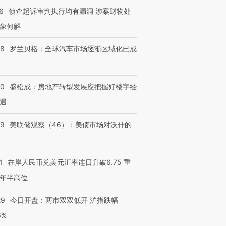
6
侦查起诉审判执行均有漏洞 涉案财物处
象何解
58
罗兰贝格：全球汽车市场逐渐区域化已成
50
盛松成：房地产转型发展应把握好楼宇经
遇
39
美联储观察（46）：美债市场对沃什的
1
在岸人民币兑美元汇率连日升破6.75 重
年半高位
29
今日开盘：两市双双低开 沪指跌幅
6%