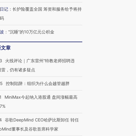
日记
：
长护险覆盖全国 筹资和服务给予将持
进第四届链博
【商旅对话】华住集团
码
技“链”接产
【特别呈现】寻找100种
CFO：不靠规模取胜，华
【特别呈
有意思的生活方式·第三对
住三大增长引擎是什么？
有意思的
波
：
“沉睡”的10万亿元公积金
新文章
3
火线评论｜广东雷州“特教老师招聘违
很雷，仍有诸多疑点
05
控制陷阱：组织为什么会越管越胖
1
MiniMax今起纳入港股通 盘间涨幅最高
77%
4
谷歌DeepMind CEO哈萨比斯卸任 转任
epMind董事长及谷歌首席科学家