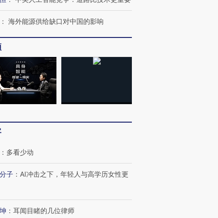
：
海外能源供给缺口对中国的影响
频
客
：
多看少动
跨国走私7万
视线｜HY
分子
：
AI冲击之下，年轻人与高学历女性更
检体内含3种
泽连斯基密集出访美英 索
秘鲁纳斯卡观光飞机坠毁
术：是什
要防空导弹“救急”
13人遇难
心“花钱找
坤
：
耳闻目睹的几位律师