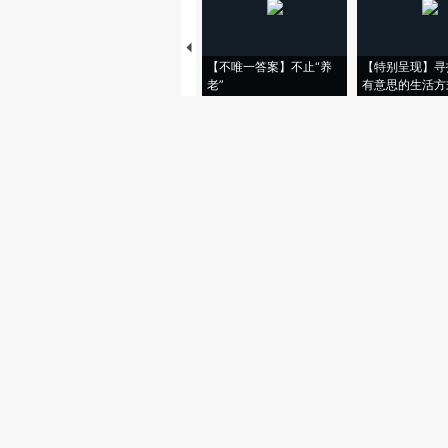
【不唯一答案】不止“养
【特别呈现】寻
老”
有意思的生活方