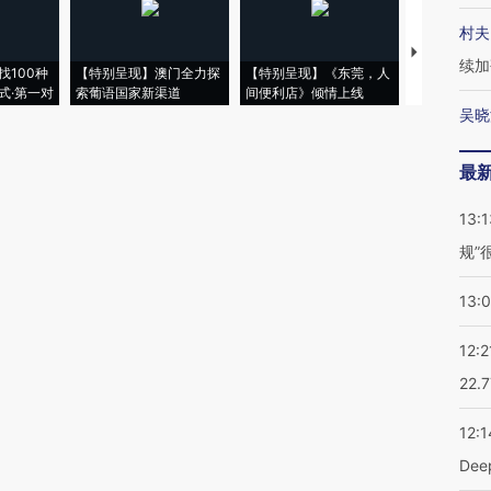
村夫
【推广】走
续加
找100种
【特别呈现】澳门全力探
【特别呈现】《东莞，人
会，让数智科
式·第一对
索葡语国家新渠道
间便利店》倾情上线
业
吴晓
最
13:1
规”
13:
12:2
22.
12:1
De