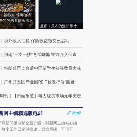
｜被称为“蟑螂”的印
世代 将教育部长拱下
显影｜瓜农的漫长等待
｜
境外收入征税 保险收益缴交已启动
｜
河南“三支一扶”考试舞弊 警方介入侦查
｜
特朗普再上台后中国留学生获签数量大减
｜
广州开发区产业园REIT较发行价“腰斩”
周刊
｜
【封面报道】电力现货市场元年突进
新网主编精选版电邮
样例
新网新闻版电邮全新升级！财新网主编精心编
，每个工作日定时投递，篇篇重磅，可信可
。