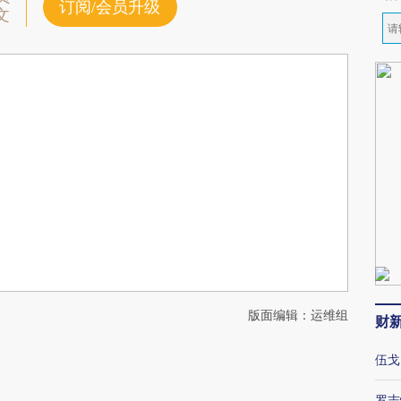
订阅/会员升级
文
版面编辑：运维组
财
伍戈
罗志