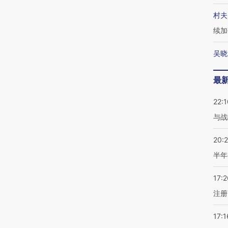
村夫
续加
吴晓
最
22:1
与战
20:
半年
17:2
注册
17:1