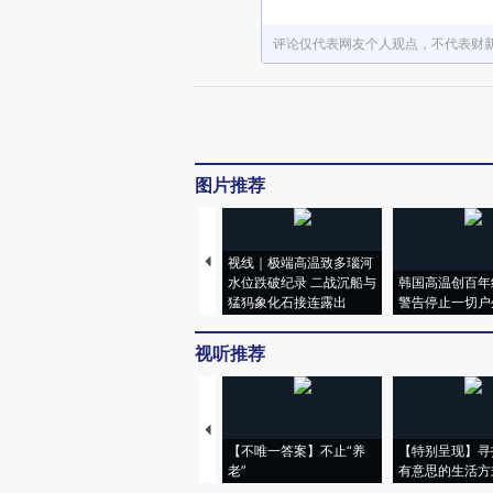
评论仅代表网友个人观点，不代表财
图片推荐
视线｜极端高温致多瑙河
水位跌破纪录 二战沉船与
韩国高温创百年
猛犸象化石接连露出
警告停止一切户
视听推荐
【不唯一答案】不止“养
【特别呈现】寻
老”
有意思的生活方