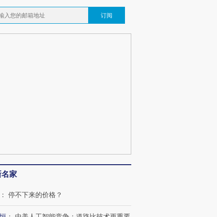
订阅
新名家
：
停不下来的价格？
恒
：
中美人工智能竞争：道路比技术更重要