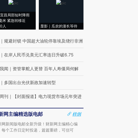
宜昌局部短时降雨
8毫米 紧急转移近
00人
显影｜瓜农的漫长等待
｜
规避封锁 中国超大油轮停靠埃及绕行非洲
｜
在岸人民币兑美元汇率连日升破6.75
我闻
｜
资管掌舵人更替 百年人寿僵局何解
｜
多国出台光伏新政加速转型
周刊
｜
【封面报道】电力现货市场元年突进
新网主编精选版电邮
样例
新网新闻版电邮全新升级！财新网主编精心编
，每个工作日定时投递，篇篇重磅，可信可
。