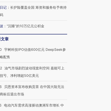
日记
：
长护险覆盖全国 筹资和服务给予将持
码
波
：
“沉睡”的10万亿元公积金
新文章
0
宇树科技IPO估值600亿元 DeepSeek参
略配售
22
油气市场剧烈波动现套利空间 嘉能可上
扭亏、净利增超50亿美元
6
贝恩资本宣布收购贡茶 在中国大陆无法
商标后退出市场
6
电动汽车需求高涨驱动澳洲车市增长 中