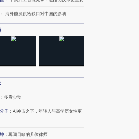
：
海外能源供给缺口对中国的影响
频
OX的吸金
马航飞行员跨国走私7万
视线｜被称为“蟑螂”的印
让中产们甘
粒摇头丸 尿检体内含3种
度Z世代 用街头抗争将教
秘鲁纳斯
客
”？
毒品
育部长拱下台
13人遇难
：
多看少动
分子
：
AI冲击之下，年轻人与高学历女性更
进第四届链博
【商旅对话】华住集团
技“链”接产
【特别呈现】寻找100种
CFO：不靠规模取胜，华
【特别呈
有意思的生活方式·第三对
住三大增长引擎是什么？
有意思的
坤
：
耳闻目睹的几位律师