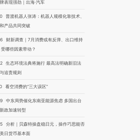
牌表现强劲｜出海·汽车
00
普渡机器人张涛：机器人规模化靠技术、
和产品共同突破
56
财新调查｜7月消费或有反弹、出口维持
 受哪些因素带动？
42
生态环境法典将施行 最高法明确新旧法
与追责规则
0
看空消费的“三大误区”
59
中东局势催化东南亚能源焦虑 多国出台
新政加速转型
05
分析｜贝森特操盘稳日元，操作巧思能否
美日货币基本面