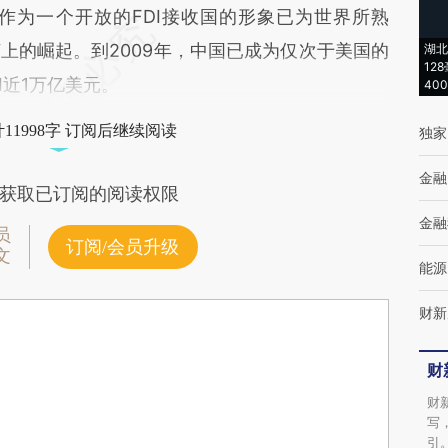
作为一个开放的FDI接收国的形象已为世界所熟
上的崛起。到2009年，中国已成为仅次于美国的
湖北
12
I近1万亿美元。
40
11998字 订阅后继续阅读
独家
金融
获取已订阅的阅读权限
金融
员
订阅/会员升级
文
能源
财新
财
财
写
引