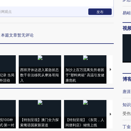
新网观点
发布
易峘
视
本篇文章暂无评论
西班牙休达进入紧急状态
加沙上百万流离失所者困
视线｜HYR
纪录 当局
数千非法移民从摩洛哥闯
于“塑料烤箱” 高温引发健
术：是什么
博
外活动
入
康危机
心“花钱找虐
唐涯
知识
受伤
【推广】走
找100种
【特别呈现】澳门全力探
【特别呈现】《东莞，人
会，让数智科
式·第一对
索葡语国家新渠道
间便利店》倾情上线
业
丁金