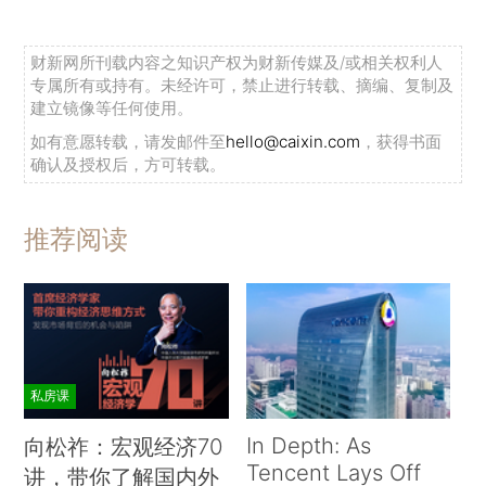
财新网所刊载内容之知识产权为财新传媒及/或相关权利人
专属所有或持有。未经许可，禁止进行转载、摘编、复制及
建立镜像等任何使用。
如有意愿转载，请发邮件至
hello@caixin.com
，获得书面
确认及授权后，方可转载。
推荐阅读
私房课
In Depth: As
向松祚：宏观经济70
Tencent Lays Off
讲，带你了解国内外