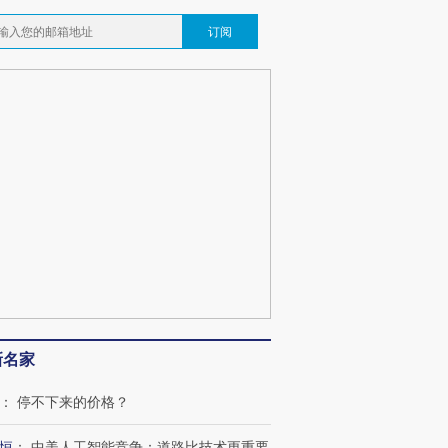
订阅
新名家
：
停不下来的价格？
恒
：
中美人工智能竞争：道路比技术更重要
OX的吸金
马航飞行员跨国走私7万
视线｜被称为“蟑螂”的印