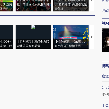
纪录 当局
数千非法移民从摩洛哥闯
于“塑料烤箱” 高温引发健
术：是什么
外活动
入
康危机
心“花钱找虐
易峘
视
【推广】走
找100种
【特别呈现】澳门全力探
【特别呈现】《东莞，人
会，让数智科
式·第一对
索葡语国家新渠道
间便利店》倾情上线
业
博
唐涯
知识
受伤
丁金