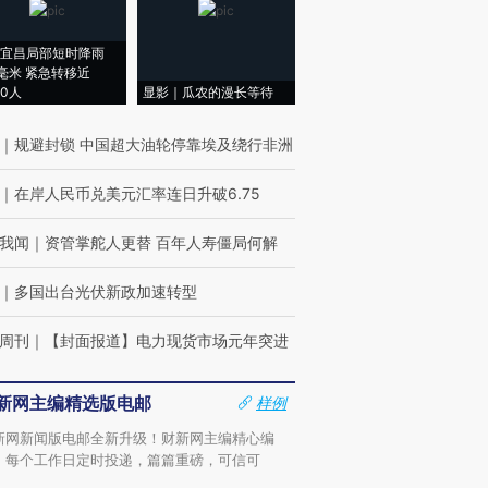
宜昌局部短时降雨
8毫米 紧急转移近
00人
显影｜瓜农的漫长等待
｜
规避封锁 中国超大油轮停靠埃及绕行非洲
｜
在岸人民币兑美元汇率连日升破6.75
我闻
｜
资管掌舵人更替 百年人寿僵局何解
｜
多国出台光伏新政加速转型
周刊
｜
【封面报道】电力现货市场元年突进
新网主编精选版电邮
样例
新网新闻版电邮全新升级！财新网主编精心编
，每个工作日定时投递，篇篇重磅，可信可
。