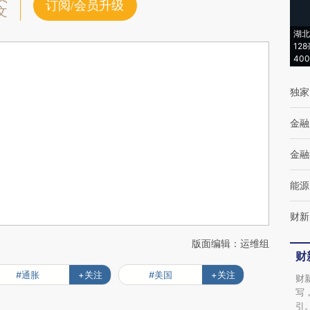
订阅/会员升级
文
湖北
12
40
独家
金融
金融
能源
财新
版面编辑：运维组
财
#通胀
+关注
#美国
+关注
财
写
引