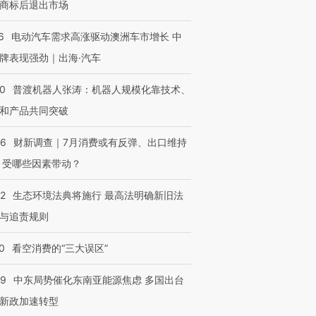
商标后退出市场
6
电动汽车需求高涨驱动澳洲车市增长 中
牌表现强劲｜出海·汽车
00
普渡机器人张涛：机器人规模化靠技术、
和产品共同突破
56
财新调查｜7月消费或有反弹、出口维持
 受哪些因素带动？
42
生态环境法典将施行 最高法明确新旧法
与追责规则
0
看空消费的“三大误区”
59
中东局势催化东南亚能源焦虑 多国出台
新政加速转型