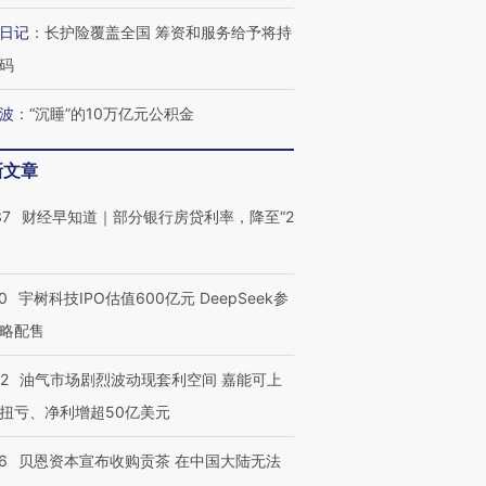
日记
：
长护险覆盖全国 筹资和服务给予将持
码
波
：
“沉睡”的10万亿元公积金
新文章
37
财经早知道｜部分银行房贷利率，降至“2
0
宇树科技IPO估值600亿元 DeepSeek参
略配售
22
油气市场剧烈波动现套利空间 嘉能可上
扭亏、净利增超50亿美元
6
贝恩资本宣布收购贡茶 在中国大陆无法