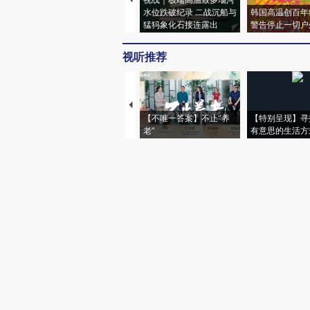
水位跌破纪录 二战沉船与
韩国高温创百年
猛犸象化石接连露出
警告停止一切户
视听推荐
【不唯一答案】不止“养
【特别呈现】寻
老”
有意思的生活方