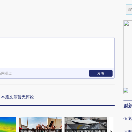
新网观点
发布
本篇文章暂无评论
财
伍戈
罗志
西班牙休达进入紧急状态
加沙上百万流离失所者困
视线｜HYR