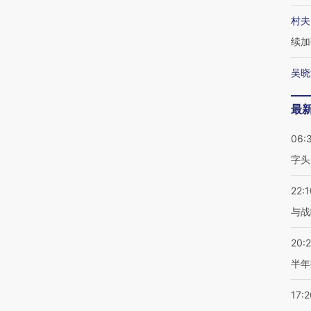
村夫
续加
吴晓
最
06:
字头
22:1
与战
20:
半年
17:2