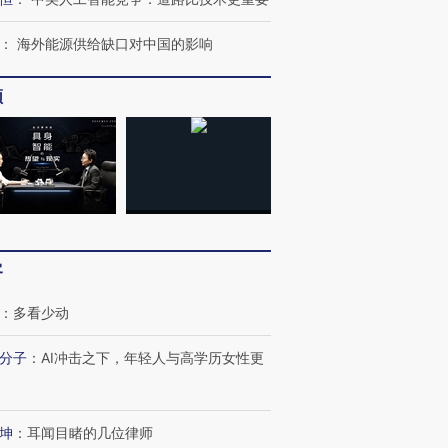
让中产们甘
粒摇头丸 尿检体内含3种
度Z世代 用街头抗争将教
秘鲁纳斯
”？
毒品
育部长拱下台
13人遇难
：
海外能源供给缺口对中国的影响
频
进第四届链博
【商旅对话】华住集团
技“链”接产
【特别呈现】寻找100种
CFO：不靠规模取胜，华
【特别呈
有意思的生活方式·第三对
住三大增长引擎是什么？
有意思的
客
：
多看少动
分子
：
AI冲击之下，年轻人与高学历女性更
坤
：
耳闻目睹的几位律师