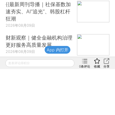
{{最新周刊导播｜社保基数加
速夯实、AI“追光”、韩股杠杆
狂潮
2026年08月09日
财新观察｜健全金融机构治理
更好服务高质量发展
App 内打开
2026年08月09日
发表评论得积分
【商圈】喜欢配戴名表的哥伦
0
条评论
收藏
分享
比亚新总统 商人出身拉美右
翼又一员
2026年08月09日
专栏｜AI“煤矿”中的金丝雀
2026年08月09日