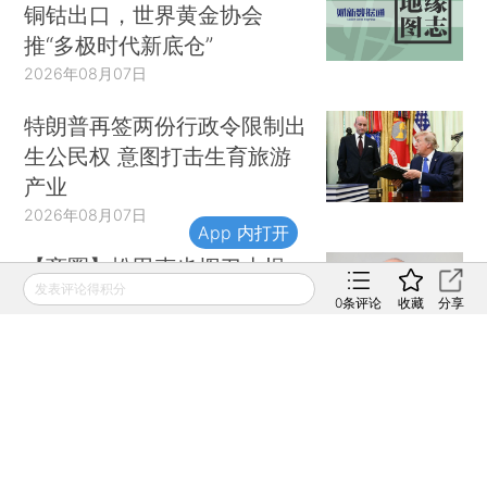
铜钴出口，世界黄金协会
推“多极时代新底仓”
2026年08月07日
特朗普再签两份行政令限制出
生公民权 意图打击生育旅游
产业
2026年08月07日
App 内打开
【商圈】松田克也挥刀止损
发表评论得积分
明治折戟中国乳业
0
条评论
收藏
分享
2026年08月07日
成都一区法院原院长 被指“违
规挂证执业”
2026年08月07日