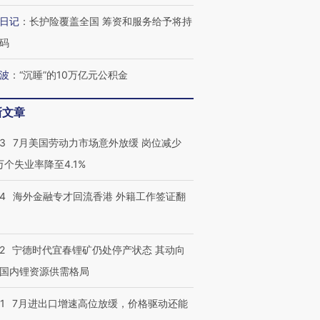
日记
：
长护险覆盖全国 筹资和服务给予将持
码
波
：
“沉睡”的10万亿元公积金
进第四届链博
【商旅对话】华住集团
技“链”接产
【特别呈现】寻找100种
CFO：不靠规模取胜，华
【特别呈
有意思的生活方式·第三对
住三大增长引擎是什么？
有意思的
新文章
43
7月美国劳动力市场意外放缓 岗位减少
3万个失业率降至4.1%
14
海外金融专才回流香港 外籍工作签证翻
2
宁德时代宜春锂矿仍处停产状态 其动向
国内锂资源供需格局
1
7月进出口增速高位放缓，价格驱动还能