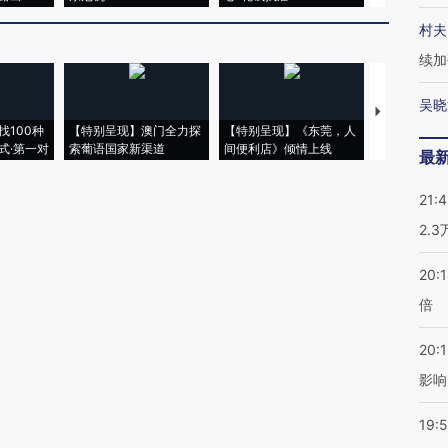
村夫
续加
吴晓
【推广】走
找100种
【特别呈现】澳门全力探
【特别呈现】《东莞，人
会，让数智科
式·第一对
索葡语国家新渠道
间便利店》倾情上线
业
最
21:
2.
20:
倍
20:1
影响
19:5