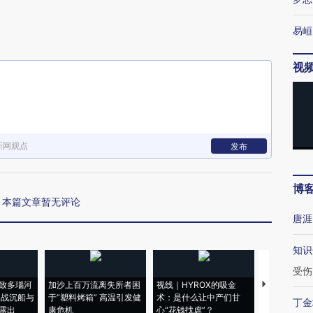
易峘
视
新网观点
发布
博
本篇文章暂无评论
唐涯
知识
受伤
致多瑙河
加沙上百万流离失所者困
视线｜HYROX的吸金
马航飞行员
二战沉船与
于“塑料烤箱” 高温引发健
术：是什么让中产们甘
粒摇头丸 尿
丁金
露出
康危机
心“花钱找虐”？
毒品