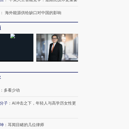
：
海外能源供给缺口对中国的影响
频
客
：
多看少动
分子
：
AI冲击之下，年轻人与高学历女性更
跨国走私7万
视线｜被称为“蟑螂”的印
视线｜“入侵”还是“人道危
检体内含3种
度Z世代 用街头抗争将教
机”？难民潮撕裂西班牙
秘鲁纳斯
坤
：
耳闻目睹的几位律师
育部长拱下台
飞地休达
13人遇难