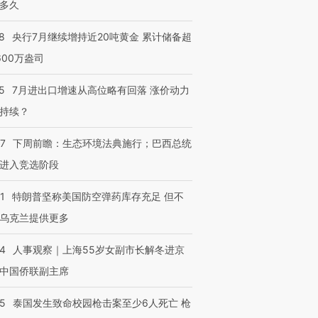
多久
8
央行7月继续增持近20吨黄金 累计储备超
600万盎司
5
7月进出口增速从高位略有回落 涨价动力
持续？
07
下周前瞻：生态环境法典施行；巴西总统
进入竞选阶段
1
特朗普坚称美国防空弹药库存充足 但不
乌克兰提供更多
24
人事观察｜上海55岁女副市长解冬进京
中国侨联副主席
45
泰国发生致命校园枪击案至少6人死亡 枪