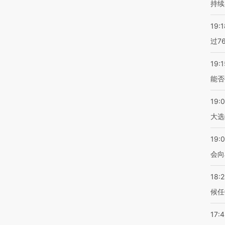
持续
19:1
过7
19:1
能否
19:
大选
19:0
会向
18:
候任
17: