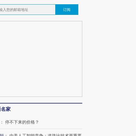
订阅
新名家
：
停不下来的价格？
恒
：
中美人工智能竞争：道路比技术更重要