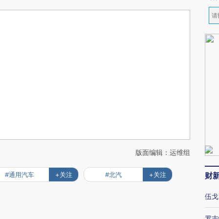
版面编辑：运维组
#通用汽车
+关注
#北汽
+关注
财
伍戈
罗志