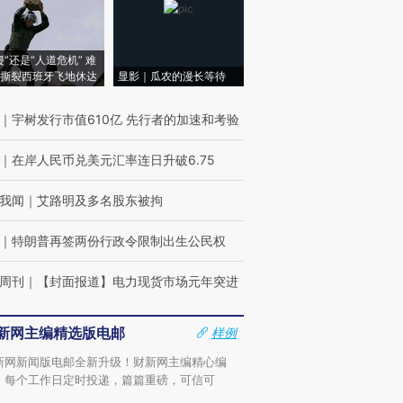
侵”还是“人道危机” 难
撕裂西班牙飞地休达
显影｜瓜农的漫长等待
｜
宇树发行市值610亿 先行者的加速和考验
｜
在岸人民币兑美元汇率连日升破6.75
我闻
｜
艾路明及多名股东被拘
｜
特朗普再签两份行政令限制出生公民权
周刊
｜
【封面报道】电力现货市场元年突进
新网主编精选版电邮
样例
新网新闻版电邮全新升级！财新网主编精心编
，每个工作日定时投递，篇篇重磅，可信可
。