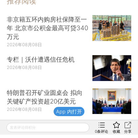
推荐阅读
非京籍五环内购房社保降至一
年 北京市公积金最高可贷340
万元
2026年08月08日
专栏｜沃什遭遇信任危机
2026年08月08日
特朗普召开矿业圆桌会 拟向
关键矿产投资超20亿美元
2026年08月08日
App 内打开
贵州山脚树矿难致16人死亡近
发表评论得积分
0
条评论
收藏
分享
三年 矿长涉罪被罢免全国人