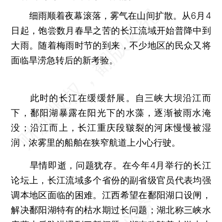
细雨顺着夜幕滚落，雾气在山间扩散。从6月4
日起，饱尝数月春旱之苦的长江流域开始普降中到
大雨。随着梅雨时节的到来，不少地区的民众又将
面临旱涝急转后的新考验。
此时的长江在缓缓舒展。自三峡大坝沿江而
下，鄱阳湖暴露在阳光下的水藻，逐渐被雨水淹
没；沿江而上，长江重庆段皲裂的河床慢慢被湿
润，浓雾里的船舶在狭窄航道上小心行驶。
旱情即逝，问题犹存。在今年4月举行的长江
论坛上，长江流域多个省份的副省级官员代表均强
调本地区面临的困难。江西希望在鄱阳湖口设闸，
解决鄱阳湖特有的枯水期过长问题；湖北称三峡水