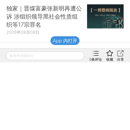
独家｜晋煤富豪张新明再遭公
诉 涉组织领导黑社会性质组
织等17宗罪名
2026年08月08日
App 内打开
财新移动
发表评论得积分
0
条评论
收藏
分享
财新
财新周刊
Caixin
登录
网页版
订阅电邮
|
|
Copyright 财新网 All Rights Reserved