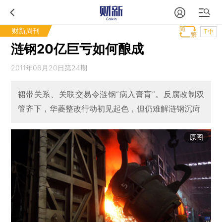
财新周刊
T中
涟钢20亿巨亏如何酿成
2011年06月20日第24期
裙带关系、关联交易令涟钢“病入膏肓”。反腐改制双
管齐下，华菱整改行动初见起色，但仍难解涟钢沉疴
原图