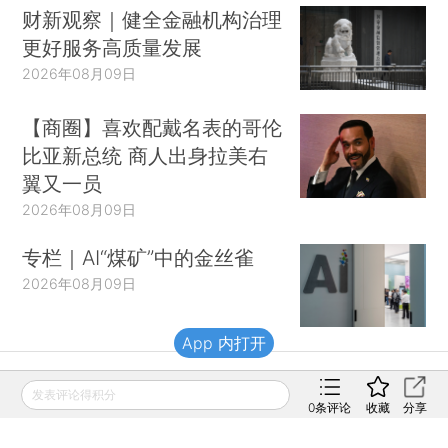
财新观察｜健全金融机构治理
更好服务高质量发展
2026年08月09日
【商圈】喜欢配戴名表的哥伦
比亚新总统 商人出身拉美右
翼又一员
2026年08月09日
专栏｜AI“煤矿”中的金丝雀
2026年08月09日
App 内打开
发表评论得积分
财新移动
0
条评论
收藏
分享