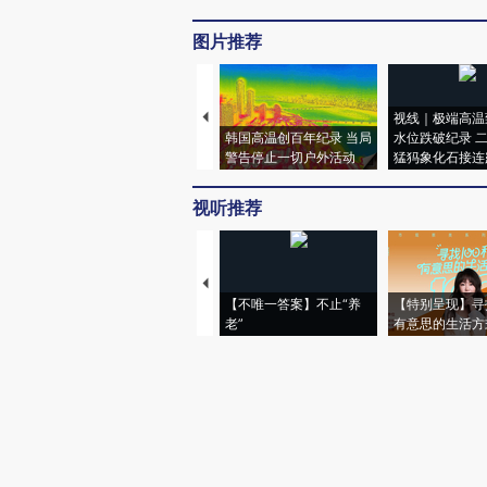
图片推荐
视线｜极端高温
韩国高温创百年纪录 当局
水位跌破纪录 
警告停止一切户外活动
猛犸象化石接连
视听推荐
【不唯一答案】不止“养
【特别呈现】寻
老”
有意思的生活方