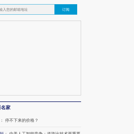
订阅
新名家
：
停不下来的价格？
恒
：
中美人工智能竞争：道路比技术更重要