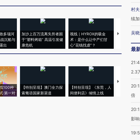
村夫
续加
吴晓
致多瑙河
加沙上百万流离失所者困
视线｜HYROX的吸金
马航飞行员
二战沉船与
于“塑料烤箱” 高温引发健
术：是什么让中产们甘
粒摇头丸 尿
露出
康危机
心“花钱找虐”？
毒品
最
21:
2.
【推广】走
20:
找100种
【特别呈现】澳门全力探
【特别呈现】《东莞，人
会，让数智科
式·第一对
索葡语国家新渠道
间便利店》倾情上线
业
倍
20:1
影响
19:5