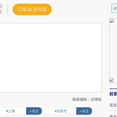
员
订阅/会员升级
文
财
版面编辑：运维组
伍戈
#上海
+关注
#天然气
+关注
罗志