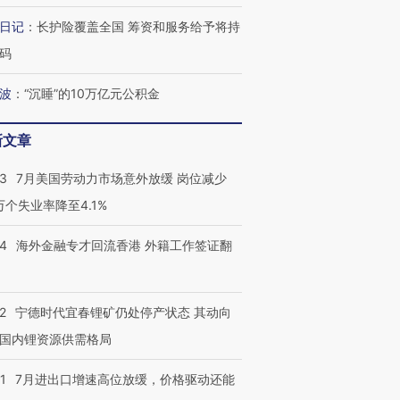
日记
：
长护险覆盖全国 筹资和服务给予将持
码
波
：
“沉睡”的10万亿元公积金
跨国走私7万
视线｜被称为“蟑螂”的印
视线｜“入侵”还是“人道危
检体内含3种
度Z世代 用街头抗争将教
机”？难民潮撕裂西班牙
秘鲁纳斯
育部长拱下台
飞地休达
13人遇难
新文章
43
7月美国劳动力市场意外放缓 岗位减少
3万个失业率降至4.1%
进第四届链博
【商旅对话】华住集团
14
海外金融专才回流香港 外籍工作签证翻
技“链”接产
【特别呈现】寻找100种
CFO：不靠规模取胜，华
【特别呈
有意思的生活方式·第三对
住三大增长引擎是什么？
有意思的
2
宁德时代宜春锂矿仍处停产状态 其动向
国内锂资源供需格局
1
7月进出口增速高位放缓，价格驱动还能