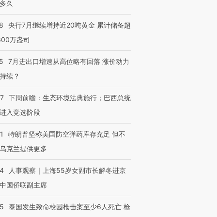
多久
8
央行7月继续增持近20吨黄金 累计储备超
600万盎司
5
7月进出口增速从高位略有回落 涨价动力
持续？
07
下周前瞻：生态环境法典施行；巴西总统
进入竞选阶段
1
特朗普坚称美国防空弹药库存充足 但不
乌克兰提供更多
24
人事观察｜上海55岁女副市长解冬进京
中国侨联副主席
45
泰国发生致命校园枪击案至少6人死亡 枪