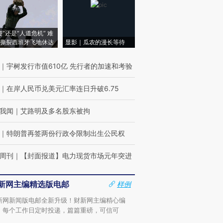
侵”还是“人道危机” 难
撕裂西班牙飞地休达
显影｜瓜农的漫长等待
｜
宇树发行市值610亿 先行者的加速和考验
｜
在岸人民币兑美元汇率连日升破6.75
我闻
｜
艾路明及多名股东被拘
｜
特朗普再签两份行政令限制出生公民权
周刊
｜
【封面报道】电力现货市场元年突进
新网主编精选版电邮
样例
新网新闻版电邮全新升级！财新网主编精心编
，每个工作日定时投递，篇篇重磅，可信可
。