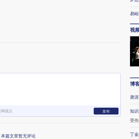
易峘
视
博
唐涯
知识
新网观点
发布
受伤
丁金
本篇文章暂无评论