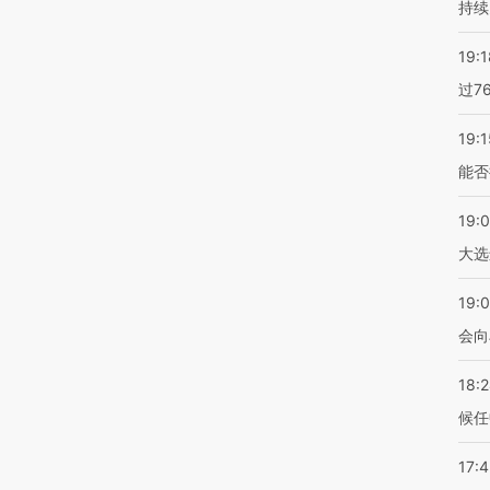
持续
19:1
过7
19:1
能否
19:
大选
19:0
会向
18:
候任
17: