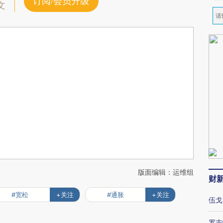
订阅/会员升级
文
版面编辑：运维组
财
#宽松
+关注
#通胀
+关注
伍戈
罗志