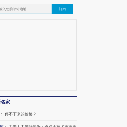
订阅
新名家
：
停不下来的价格？
恒
：
中美人工智能竞争：道路比技术更重要