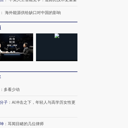
：
海外能源供给缺口对中国的影响
频
客
：
多看少动
分子
：
AI冲击之下，年轻人与高学历女性更
坤
：
耳闻目睹的几位律师
跨国走私7万
视线｜被称为“蟑螂”的印
视线｜“入侵”还是“人道危