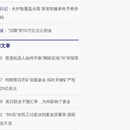
检体内含3种
度Z世代 用街头抗争将教
机”？难民潮撕裂西班牙
秘鲁纳斯
日记
：
长护险覆盖全国 筹资和服务给予将持
育部长拱下台
飞地休达
13人遇难
码
波
：
“沉睡”的10万亿元公积金
进第四届链博
【商旅对话】华住集团
新文章
技“链”接产
【特别呈现】寻找100种
CFO：不靠规模取胜，华
【特别呈
有意思的生活方式·第三对
住三大增长引擎是什么？
有意思的
00
普渡机器人如何平衡“脚踏实地”与“仰望星
？
57
特朗普召开矿业圆桌会 拟向关键矿产投
20亿美元
09
美日联合干预汇率，为何影响了黄金
32
“90后”农民工讨薪涉刑案发回重审 因部
实不清