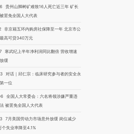
36
贵州山脚树矿难致16人死亡近三年 矿长
被罢免全国人大代表
2
非京籍五环内购房社保降至一年 北京市公
最高可贷340万元
7
寒武纪上半年净利润同比翻倍 营收增速
放缓
53
对话｜邱仁宗：临床研究参与者的安全永
第一位
06
全国人大常委会：六名将领涉嫌严重违
法 被罢免全国人大代表
43
7月美国劳动力市场意外放缓 岗位减少
3万个失业率降至4.1%