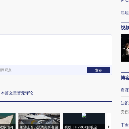
易峘
视
新网观点
发布
博
唐涯
本篇文章暂无评论
知识
受伤
丁金
致多瑙河
加沙上百万流离失所者困
视线｜HYROX的吸金
马航飞行员