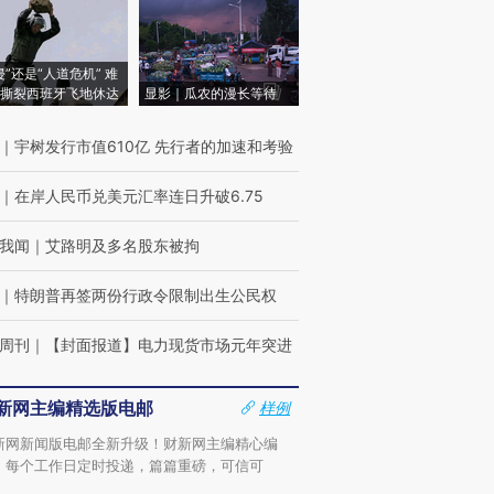
侵”还是“人道危机” 难
撕裂西班牙飞地休达
显影｜瓜农的漫长等待
｜
宇树发行市值610亿 先行者的加速和考验
｜
在岸人民币兑美元汇率连日升破6.75
我闻
｜
艾路明及多名股东被拘
｜
特朗普再签两份行政令限制出生公民权
周刊
｜
【封面报道】电力现货市场元年突进
新网主编精选版电邮
样例
新网新闻版电邮全新升级！财新网主编精心编
，每个工作日定时投递，篇篇重磅，可信可
。