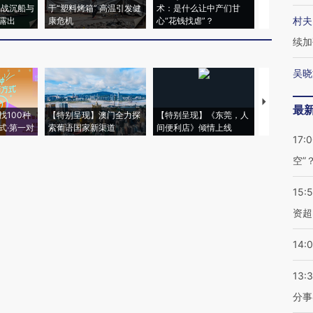
二战沉船与
于“塑料烤箱” 高温引发健
术：是什么让中产们甘
粒摇头丸 尿
村夫
露出
康危机
心“花钱找虐”？
毒品
续加
吴晓
【推广】走
最
找100种
【特别呈现】澳门全力探
【特别呈现】《东莞，人
会，让数智科
式·第一对
索葡语国家新渠道
间便利店》倾情上线
业
17:
空”
15:
资超
14:
13:
分事