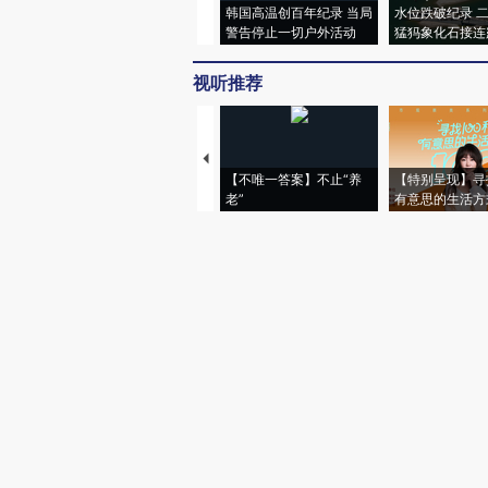
韩国高温创百年纪录 当局
水位跌破纪录 
警告停止一切户外活动
猛犸象化石接连
视听推荐
【不唯一答案】不止“养
【特别呈现】寻
老”
有意思的生活方