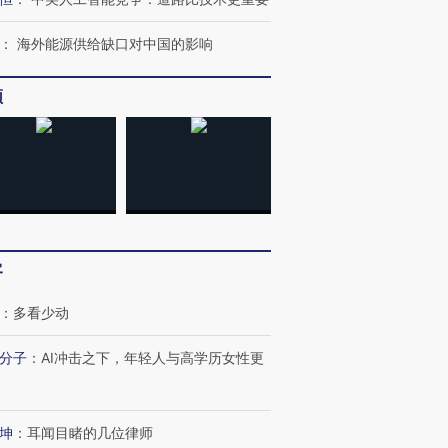
：
海外能源供给缺口对中国的影响
频
客
：
多看少动
分子
：
AI冲击之下，年轻人与高学历女性更
”还是“人道危
湖北宜昌局部短时降雨
哈尔滨遭遇短时极端强降
撕裂西班牙
128毫米 紧急转移近
雨 3小时累计雨量超80毫
秘鲁纳斯
4000人
米
13人遇难
坤
：
耳闻目睹的几位律师