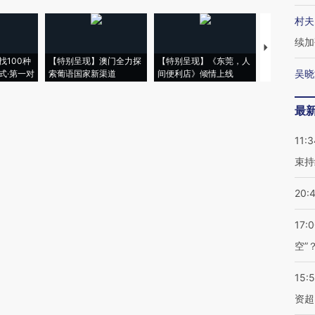
村夫
续加
【推广】走
找100种
【特别呈现】澳门全力探
【特别呈现】《东莞，人
会，让数智科
吴晓
式·第一对
索葡语国家新渠道
间便利店》倾情上线
业
最
11:3
束持
20:
17:
空”
15:
资超