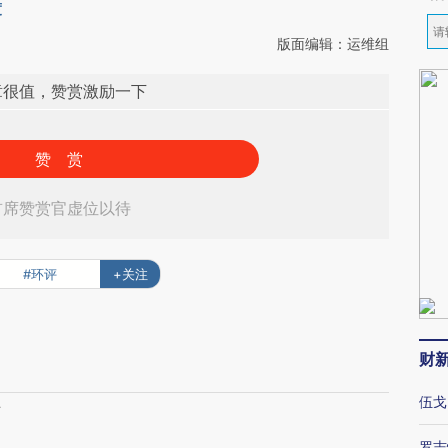
度
版面编辑：运维组
章很值，赞赏激励一下
赞 赏
首席赞赏官虚位以待
#环评
+关注
财
伍戈
厂
罗志