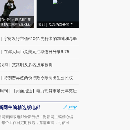
侵”还是“人道危机” 难
撕裂西班牙飞地休达
显影｜瓜农的漫长等待
｜
宇树发行市值610亿 先行者的加速和考验
｜
在岸人民币兑美元汇率连日升破6.75
我闻
｜
艾路明及多名股东被拘
｜
特朗普再签两份行政令限制出生公民权
周刊
｜
【封面报道】电力现货市场元年突进
新网主编精选版电邮
样例
新网新闻版电邮全新升级！财新网主编精心编
，每个工作日定时投递，篇篇重磅，可信可
。