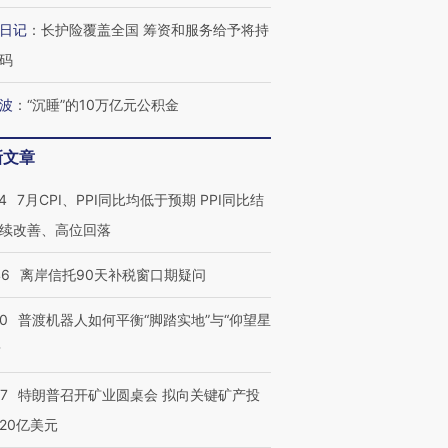
日记
：
长护险覆盖全国 筹资和服务给予将持
码
进第四届链博
【商旅对话】华住集团
技“链”接产
【特别呈现】寻找100种
CFO：不靠规模取胜，华
【特别呈
波
：
“沉睡”的10万亿元公积金
有意思的生活方式·第三对
住三大增长引擎是什么？
有意思的
新文章
4
7月CPI、PPI同比均低于预期 PPI同比结
续改善、高位回落
46
离岸信托90天补税窗口期疑问
00
普渡机器人如何平衡“脚踏实地”与“仰望星
？
57
特朗普召开矿业圆桌会 拟向关键矿产投
20亿美元