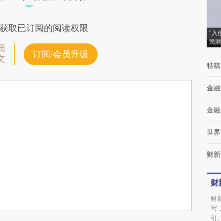
获取已订阅的阅读权限
“入
民潮
员
订阅/会员升级
文
特稿
金融
金融
世界
财新
财
财
写
引