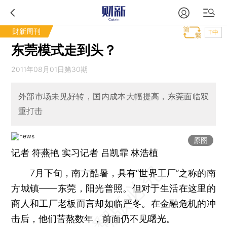
财新周刊
T中
东莞模式走到头？
2011年08月01日第30期
外部市场未见好转，国内成本大幅提高，东莞面临双
重打击
原图
记者
符燕艳
实习记者 吕凯霏 林浩植
7月下旬，南方酷暑，具有“世界工厂”之称的南
方城镇——东莞，阳光普照。但对于生活在这里的
商人和工厂老板而言却如临严冬。在金融危机的冲
击后，他们苦熬数年，前面仍不见曙光。