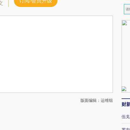
订阅/会员升级
文
版面编辑：运维组
财
伍戈
罗志