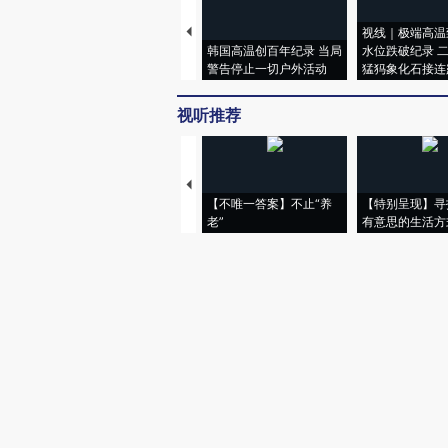
视线｜极端高温
韩国高温创百年纪录 当局
水位跌破纪录 
警告停止一切户外活动
猛犸象化石接连
视听推荐
【不唯一答案】不止“养
【特别呈现】寻
老”
有意思的生活方