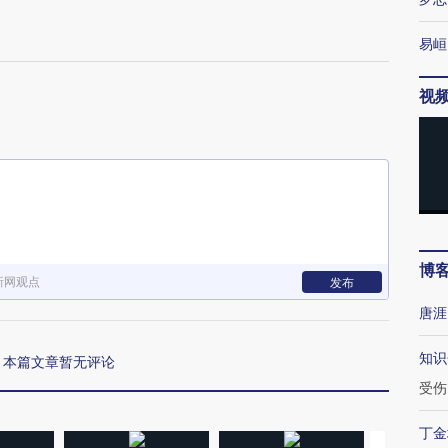
易峘
视
博
新网观点
发布
唐涯
知识
本篇文章暂无评论
受伤
丁金