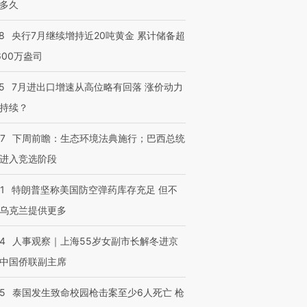
多久
8
央行7月继续增持近20吨黄金 累计储备超
600万盎司
5
7月进出口增速从高位略有回落 涨价动力
持续？
07
下周前瞻：生态环境法典施行；巴西总统
进入竞选阶段
1
特朗普坚称美国防空弹药库存充足 但不
乌克兰提供更多
24
人事观察｜上海55岁女副市长解冬进京
中国侨联副主席
45
泰国发生致命校园枪击案至少6人死亡 枪