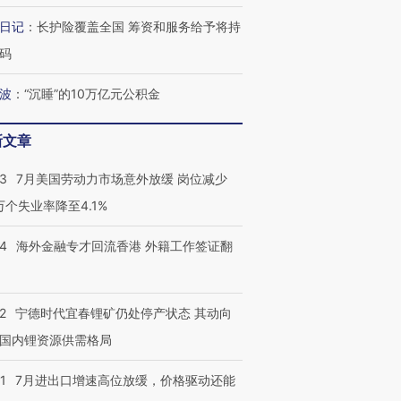
日记
：
长护险覆盖全国 筹资和服务给予将持
跨国走私7万
视线｜被称为“蟑螂”的印
视线｜“入侵”还是“人道危
检体内含3种
度Z世代 用街头抗争将教
机”？难民潮撕裂西班牙
秘鲁纳斯
码
育部长拱下台
飞地休达
13人遇难
波
：
“沉睡”的10万亿元公积金
新文章
进第四届链博
【商旅对话】华住集团
43
7月美国劳动力市场意外放缓 岗位减少
技“链”接产
【特别呈现】寻找100种
CFO：不靠规模取胜，华
【特别呈
有意思的生活方式·第三对
住三大增长引擎是什么？
有意思的
3万个失业率降至4.1%
14
海外金融专才回流香港 外籍工作签证翻
2
宁德时代宜春锂矿仍处停产状态 其动向
国内锂资源供需格局
1
7月进出口增速高位放缓，价格驱动还能