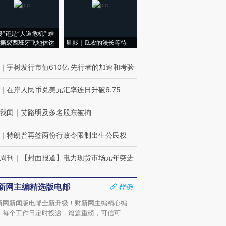
侵”还是“人道危机” 难
撕裂西班牙飞地休达
显影｜瓜农的漫长等待
｜
宇树发行市值610亿 先行者的加速和考验
｜
在岸人民币兑美元汇率连日升破6.75
我闻
｜
艾路明及多名股东被拘
｜
特朗普再签两份行政令限制出生公民权
周刊
｜
【封面报道】电力现货市场元年突进
新网主编精选版电邮
样例
新网新闻版电邮全新升级！财新网主编精心编
，每个工作日定时投递，篇篇重磅，可信可
。