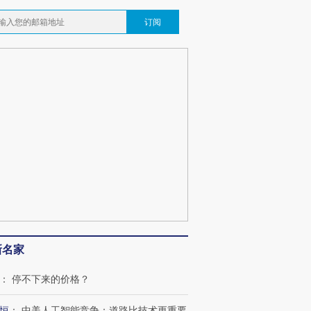
订阅
新名家
：
停不下来的价格？
恒
：
中美人工智能竞争：道路比技术更重要