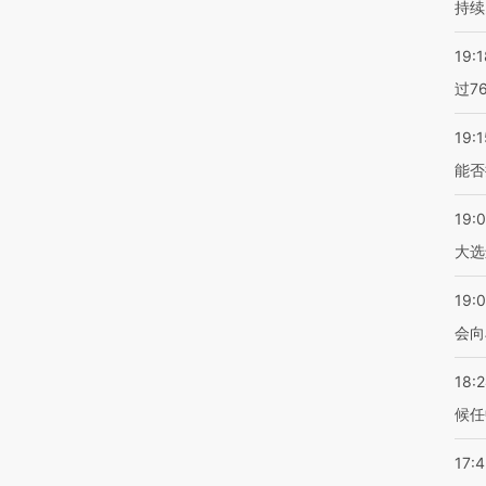
持续
19:1
过7
19:1
能否
19:
大选
19:0
会向
18:
候任
17: