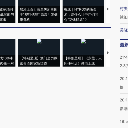
村夫
致多瑙河
加沙上百万流离失所者困
视线｜HYROX的吸金
马航飞行员
二战沉船与
于“塑料烤箱” 高温引发健
术：是什么让中产们甘
粒摇头丸 尿
续加
露出
康危机
心“花钱找虐”？
毒品
吴晓
最
【推广】走
21:
找100种
【特别呈现】澳门全力探
【特别呈现】《东莞，人
会，让数智科
式·第一对
索葡语国家新渠道
间便利店》倾情上线
业
2.
20:
倍
20:1
影响
19:5