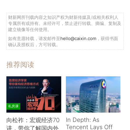
财新网所刊载内容之知识产权为财新传媒及/或相关权利人
专属所有或持有。未经许可，禁止进行转载、摘编、复制及
建立镜像等任何使用。
如有意愿转载，请发邮件至
hello@caixin.com
，获得书面
确认及授权后，方可转载。
推荐阅读
私房课
In Depth: As
向松祚：宏观经济70
Tencent Lays Off
讲，带你了解国内外