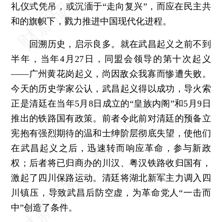
礼仪式凭吊，或沉湎于“走向复兴”，而应在民主共
和的旗帜下，戮力推进中国现代化进程。
回溯历史，启示良多。就在武昌起义之前不到
半年，当年4月27日，同盟会领导的第十次起义
——广州黄花岗起义，尚因敌众我寡而惨遭失败。
今天的历史学家公认，武昌起义得以成功，导火索
正是清廷在当年5月8日成立的“皇族内阁”和5月9日
推出的铁路国有政策。前者令此前对清廷的预备立
宪抱有强烈期待的温和士绅阶层彻底失望，使他们
在武昌起义之后，迅速转而响应革命，参与新政
权；后者将已归商办的川汉、粤汉铁路收归国有，
激起了四川保路运动。清廷将湖北新军主力调入四
川镇压，导致武昌后防空虚，为革命党人“一击而
中”创造了条件。