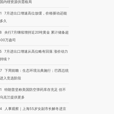
国内锂资源供需格局
1
7月进出口增速高位放缓，价格驱动还能
多久
8
央行7月继续增持近20吨黄金 累计储备超
600万盎司
5
7月进出口增速从高位略有回落 涨价动力
持续？
07
下周前瞻：生态环境法典施行；巴西总统
进入竞选阶段
1
特朗普坚称美国防空弹药库存充足 但不
乌克兰提供更多
24
人事观察｜上海55岁女副市长解冬进京