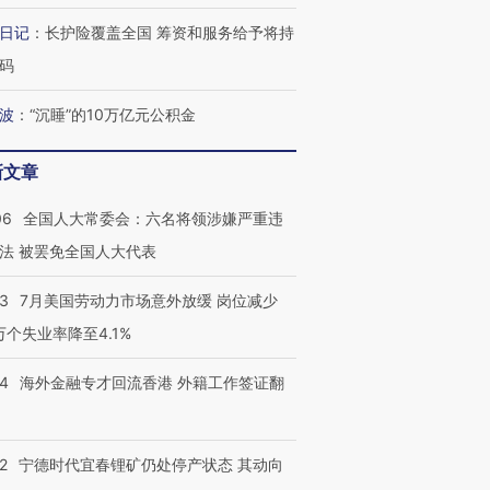
日记
：
长护险覆盖全国 筹资和服务给予将持
码
波
：
“沉睡”的10万亿元公积金
新文章
06
全国人大常委会：六名将领涉嫌严重违
法 被罢免全国人大代表
43
7月美国劳动力市场意外放缓 岗位减少
3万个失业率降至4.1%
14
海外金融专才回流香港 外籍工作签证翻
2
宁德时代宜春锂矿仍处停产状态 其动向