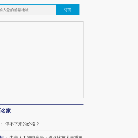
订阅
新名家
：
停不下来的价格？
恒
：
中美人工智能竞争：道路比技术更重要