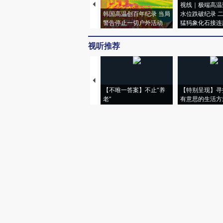
视线｜极端高温
韩国高温创百年纪录 当局
水位跌破纪录 
警告停止一切户外活动
猛犸象化石接连
视听推荐
【不唯一答案】不止“养
【特别呈现】寻
老”
有意思的生活方