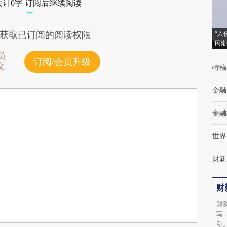
共计0字 订阅后继续阅读
获取已订阅的阅读权限
“入
民潮
员
订阅/会员升级
文
特稿
金融
金融
世界
财新
财
财
写
引