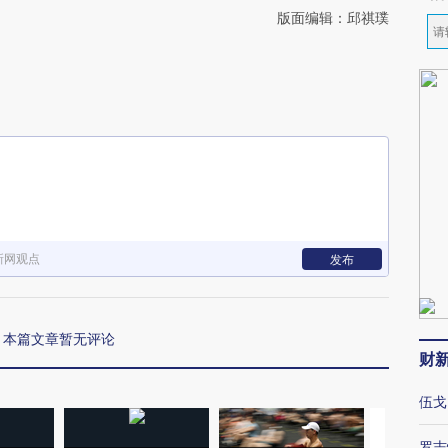
版面编辑：邱祺璞
新网观点
发布
本篇文章暂无评论
财
伍戈
罗志