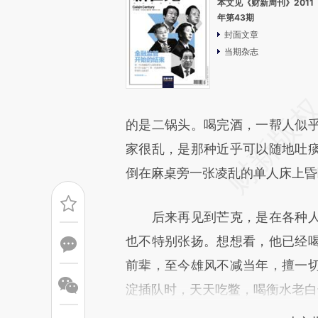
本文见《财新周刊》2011
年第43期
封面文章
当期杂志
的是二锅头。喝完酒，一帮人似
家很乱，是那种近乎可以随地吐
倒在麻桌旁一张凌乱的单人床上昏
后来再见到芒克，是在各种人
也不特别张扬。想想看，他已经
前辈，至今雄风不减当年，擅一
淀插队时，天天吃鳖，喝衡水老白