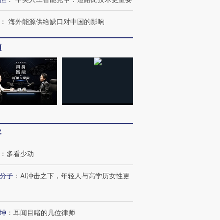
跨国走私7万
视线｜被称为“蟑螂”的印
视线｜“入侵”还是“人道危
检体内含3种
度Z世代 用街头抗争将教
机”？难民潮撕裂西班牙
秘鲁纳斯
：
海外能源供给缺口对中国的影响
育部长拱下台
飞地休达
13人遇难
频
进第四届链博
【商旅对话】华住集团
技“链”接产
【特别呈现】寻找100种
CFO：不靠规模取胜，华
【特别呈
有意思的生活方式·第三对
住三大增长引擎是什么？
有意思的
客
：
多看少动
分子
：
AI冲击之下，年轻人与高学历女性更
坤
：
耳闻目睹的几位律师