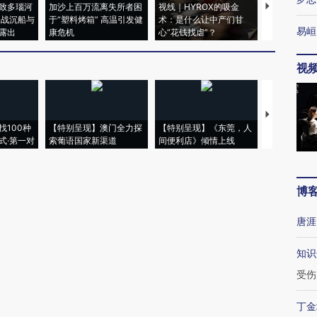
致多瑙河
加沙上百万流离失所者困
视线｜HYROX的吸金
马航飞行员
二战沉船与
于“塑料烤箱” 高温引发健
术：是什么让中产们甘
粒摇头丸 尿
易峘
露出
康危机
心“花钱找虐”？
毒品
视
【推广】走
找100种
【特别呈现】澳门全力探
【特别呈现】《东莞，人
会，让数智科
式·第一对
索葡语国家新渠道
间便利店》倾情上线
业
博
唐涯
知识
受伤
丁金