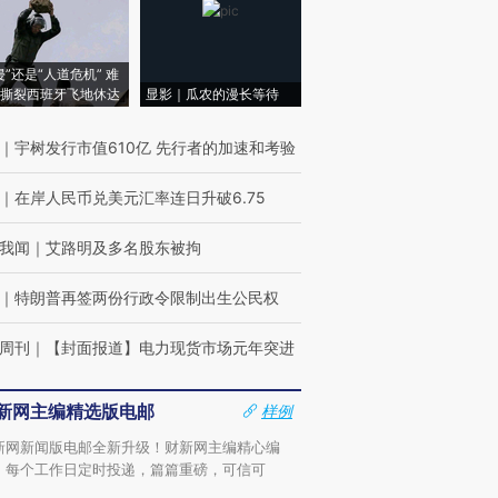
侵”还是“人道危机” 难
撕裂西班牙飞地休达
显影｜瓜农的漫长等待
｜
宇树发行市值610亿 先行者的加速和考验
｜
在岸人民币兑美元汇率连日升破6.75
我闻
｜
艾路明及多名股东被拘
｜
特朗普再签两份行政令限制出生公民权
周刊
｜
【封面报道】电力现货市场元年突进
新网主编精选版电邮
样例
新网新闻版电邮全新升级！财新网主编精心编
，每个工作日定时投递，篇篇重磅，可信可
。