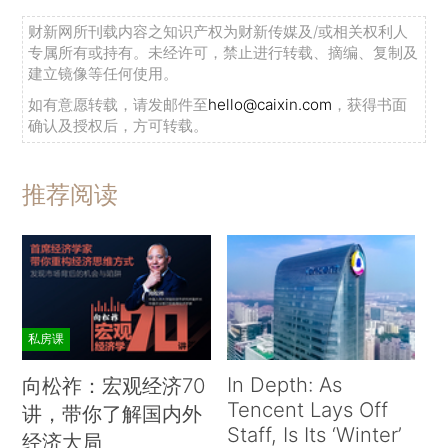
财新网所刊载内容之知识产权为财新传媒及/或相关权利人
专属所有或持有。未经许可，禁止进行转载、摘编、复制及
建立镜像等任何使用。
如有意愿转载，请发邮件至
hello@caixin.com
，获得书面
确认及授权后，方可转载。
推荐阅读
私房课
In Depth: As
向松祚：宏观经济70
Tencent Lays Off
讲，带你了解国内外
Staff, Is Its ‘Winter’
经济大局