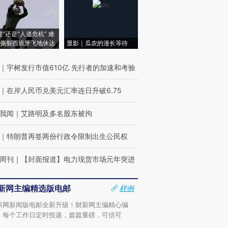
侵”还是“人道危机” 难
撕裂西班牙飞地休达
显影｜瓜农的漫长等待
｜
宇树发行市值610亿 先行者的加速和考验
｜
在岸人民币兑美元汇率连日升破6.75
我闻
｜
艾路明及多名股东被拘
｜
特朗普再签两份行政令限制出生公民权
周刊
｜
【封面报道】电力现货市场元年突进
新网主编精选版电邮
样例
新网新闻版电邮全新升级！财新网主编精心编
，每个工作日定时投递，篇篇重磅，可信可
。