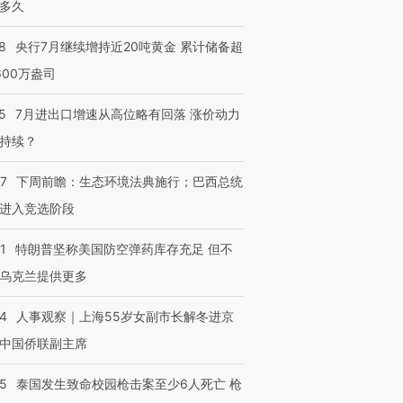
多久
8
央行7月继续增持近20吨黄金 累计储备超
600万盎司
5
7月进出口增速从高位略有回落 涨价动力
持续？
07
下周前瞻：生态环境法典施行；巴西总统
进入竞选阶段
1
特朗普坚称美国防空弹药库存充足 但不
乌克兰提供更多
24
人事观察｜上海55岁女副市长解冬进京
中国侨联副主席
45
泰国发生致命校园枪击案至少6人死亡 枪