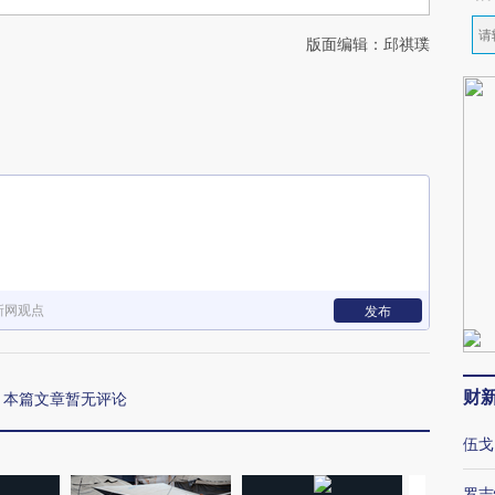
版面编辑：邱祺璞
新网观点
发布
财
本篇文章暂无评论
伍戈
罗志