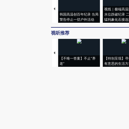
视线｜极端高温
韩国高温创百年纪录 当局
水位跌破纪录 
警告停止一切户外活动
猛犸象化石接连
视听推荐
【不唯一答案】不止“养
【特别呈现】寻
老”
有意思的生活方