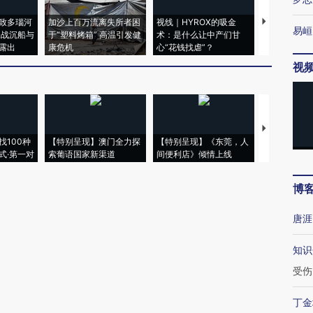
致多瑙河
加沙上百万流离失所者困
视线｜HYROX的吸金
马航飞行员
易峘
二战沉船与
于“塑料烤箱” 高温引发健
术：是什么让中产们甘
粒摇头丸 尿
露出
康危机
心“花钱找虐”？
毒品
视
【推广】走
找100种
【特别呈现】澳门全力探
【特别呈现】《东莞，人
会，让数智科
式·第一对
索葡语国家新渠道
间便利店》倾情上线
业
博
唐涯
知识
受伤
丁金