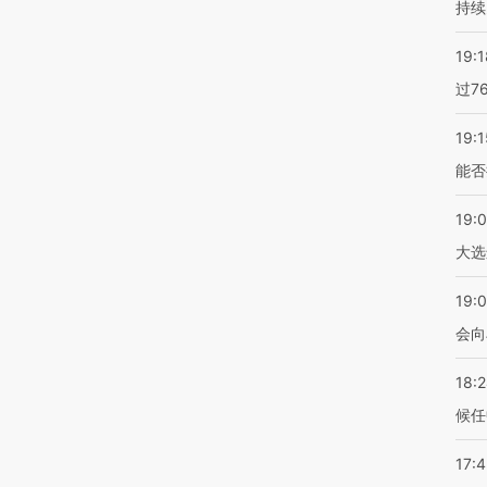
持续
19:1
过7
19:1
能否
19:
大选
19:0
会向
18:
候任
17: