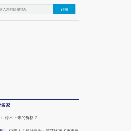
订阅
新名家
：
停不下来的价格？
恒
：
中美人工智能竞争：道路比技术更重要