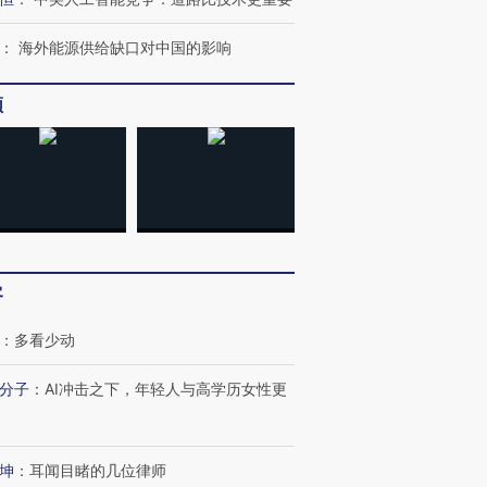
跨国走私7万
视线｜被称为“蟑螂”的印
视线｜“入侵”还是“人道危
：
海外能源供给缺口对中国的影响
检体内含3种
度Z世代 用街头抗争将教
机”？难民潮撕裂西班牙
秘鲁纳斯
育部长拱下台
飞地休达
13人遇难
频
进第四届链博
【商旅对话】华住集团
技“链”接产
【特别呈现】寻找100种
CFO：不靠规模取胜，华
【特别呈
有意思的生活方式·第三对
住三大增长引擎是什么？
有意思的
客
：
多看少动
分子
：
AI冲击之下，年轻人与高学历女性更
坤
：
耳闻目睹的几位律师