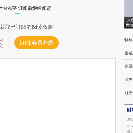
4496字 订阅后继续阅读
“入
民潮
获取已订阅的阅读权限
员
特稿
订阅/会员升级
文
金融
金融
世界
财新
财
财
写
引