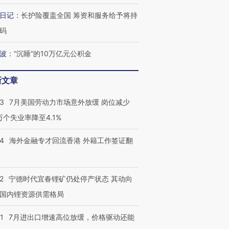
日记
：
长护险覆盖全国 筹资和服务给予将持
码
波
：
“沉睡”的10万亿元公积金
新文章
43
7月美国劳动力市场意外放缓 岗位减少
3万个失业率降至4.1%
14
海外金融专才回流香港 外籍工作签证翻
2
宁德时代宜春锂矿仍处停产状态 其动向
国内锂资源供需格局
1
7月进出口增速高位放缓，价格驱动还能