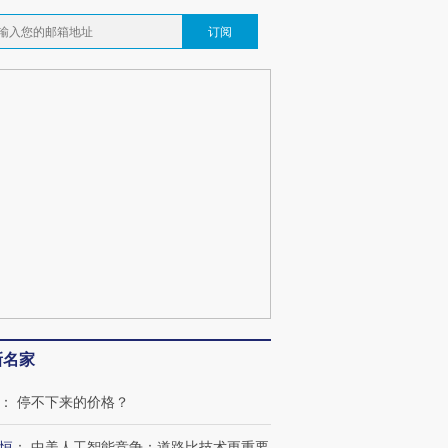
订阅
新名家
：
停不下来的价格？
恒
：
中美人工智能竞争：道路比技术更重要