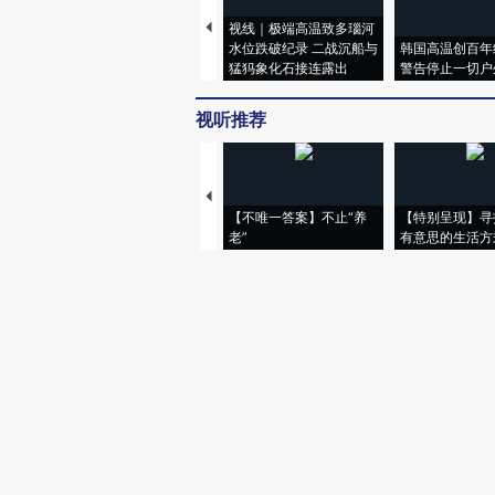
视线｜极端高温致多瑙河
水位跌破纪录 二战沉船与
韩国高温创百年
猛犸象化石接连露出
警告停止一切户
视听推荐
【不唯一答案】不止“养
【特别呈现】寻
老”
有意思的生活方