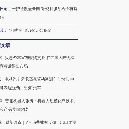
日记
：
长护险覆盖全国 筹资和服务给予将持
码
波
：
“沉睡”的10万亿元公积金
新文章
6
贝恩资本宣布收购贡茶 在中国大陆无法
商标后退出市场
6
电动汽车需求高涨驱动澳洲车市增长 中
牌表现强劲｜出海·汽车
00
普渡机器人张涛：机器人规模化靠技术、
和产品共同突破
56
财新调查｜7月消费或有反弹、出口维持