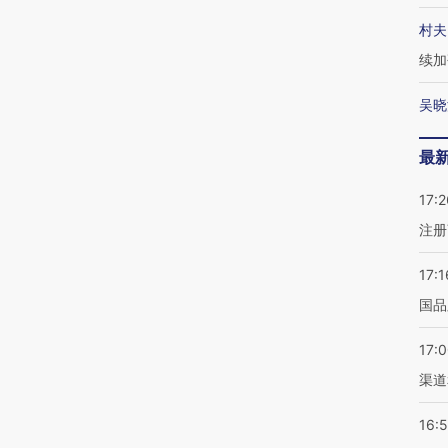
村夫
续加
吴晓
最
17:2
注册
17:1
国品
17:
渠道
16: