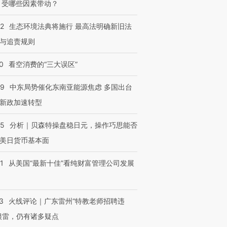
 受哪些因素带动？
42
生态环境法典将施行 最高法明确新旧法
与追责规则
0
看空消费的“三大误区”
59
中东局势催化东南亚能源焦虑 多国出台
新政加速转型
05
分析｜贝森特操盘稳日元，操作巧思能否
美日货币基本面
1
从美国“最新十佳”看纯财富管理公司发展
3
火线评论｜广东雷州“特教老师招聘违
很雷，仍有诸多疑点