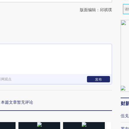
版面编辑：邱祺璞
新网观点
发布
本篇文章暂无评论
财
伍戈
罗志