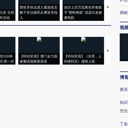
西班牙休达进入紧急状态
加沙上百万流离失所者困
视线｜HYR
易峘
纪录 当局
数千非法移民从摩洛哥闯
于“塑料烤箱” 高温引发健
术：是什么
外活动
入
康危机
心“花钱找虐
视
【推广】走
找100种
【特别呈现】澳门全力探
【特别呈现】《东莞，人
会，让数智科
式·第一对
索葡语国家新渠道
间便利店》倾情上线
业
博
唐涯
知识
受伤
丁金