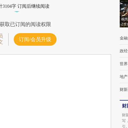
3104字 订阅后继续阅读
视线
获取已订阅的阅读权限
Z世
员
金融
订阅/会员升级
文
政经
世界
地产
财新
财
财
写
引