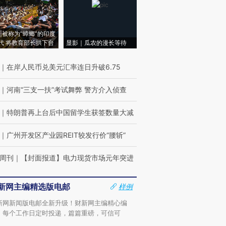
|被称为“蟑螂”的印度
代 将教育部长拱下台
显影｜瓜农的漫长等待
｜
在岸人民币兑美元汇率连日升破6.75
｜
河南“三支一扶”考试舞弊 警方介入侦查
｜
特朗普再上台后中国留学生获签数量大减
｜
广州开发区产业园REIT较发行价“腰斩”
周刊
｜
【封面报道】电力现货市场元年突进
新网主编精选版电邮
样例
新网新闻版电邮全新升级！财新网主编精心编
，每个工作日定时投递，篇篇重磅，可信可
。