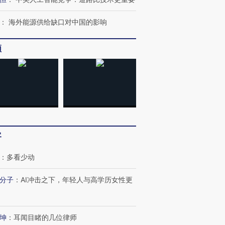
OX的吸金
马航飞行员跨国走私7万
视线｜被称为“蟑螂”的印
：
海外能源供给缺口对中国的影响
让中产们甘
粒摇头丸 尿检体内含3种
度Z世代 用街头抗争将教
秘鲁纳斯
”？
毒品
育部长拱下台
13人遇难
频
进第四届链博
【商旅对话】华住集团
技“链”接产
【特别呈现】寻找100种
CFO：不靠规模取胜，华
【特别呈
有意思的生活方式·第三对
住三大增长引擎是什么？
有意思的
客
：
多看少动
分子
：
AI冲击之下，年轻人与高学历女性更
坤
：
耳闻目睹的几位律师