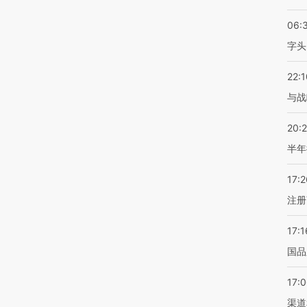
06:
字头
22:1
与战
20:
半年
17:2
注册
17:1
国品
17:
渠道