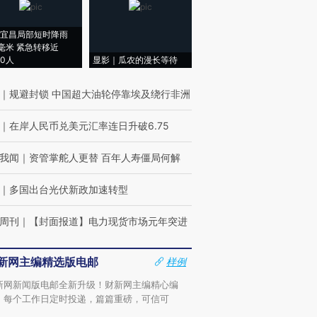
宜昌局部短时降雨
8毫米 紧急转移近
00人
显影｜瓜农的漫长等待
｜
规避封锁 中国超大油轮停靠埃及绕行非洲
｜
在岸人民币兑美元汇率连日升破6.75
我闻
｜
资管掌舵人更替 百年人寿僵局何解
｜
多国出台光伏新政加速转型
周刊
｜
【封面报道】电力现货市场元年突进
新网主编精选版电邮
样例
新网新闻版电邮全新升级！财新网主编精心编
，每个工作日定时投递，篇篇重磅，可信可
。