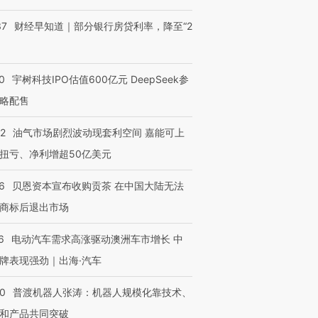
37
财经早知道｜部分银行房贷利率，降至“2
0
宇树科技IPO估值600亿元 DeepSeek参
略配售
22
油气市场剧烈波动现套利空间 嘉能可上
扭亏、净利增超50亿美元
6
贝恩资本宣布收购贡茶 在中国大陆无法
商标后退出市场
6
电动汽车需求高涨驱动澳洲车市增长 中
牌表现强劲｜出海·汽车
00
普渡机器人张涛：机器人规模化靠技术、
和产品共同突破