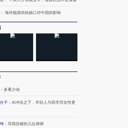
：
海外能源供给缺口对中国的影响
频
OX的吸金
马航飞行员跨国走私7万
视线｜被称为“蟑螂”的印
客
让中产们甘
粒摇头丸 尿检体内含3种
度Z世代 用街头抗争将教
秘鲁纳斯
”？
毒品
育部长拱下台
13人遇难
：
多看少动
分子
：
AI冲击之下，年轻人与高学历女性更
进第四届链博
【商旅对话】华住集团
坤
：
耳闻目睹的几位律师
技“链”接产
【特别呈现】寻找100种
CFO：不靠规模取胜，华
【特别呈