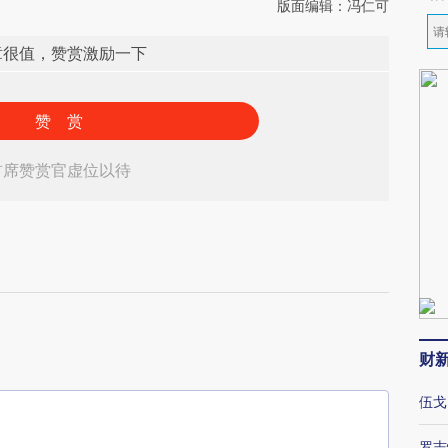
版面编辑：冯仁可
章很值，赞赏激励一下
赞 赏
首席赞赏官虚位以待
财
伍戈
罗志