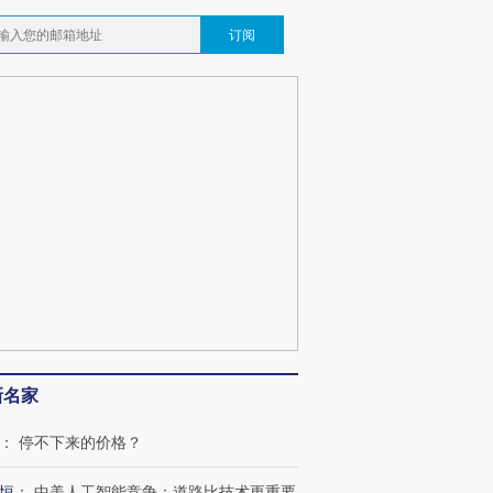
订阅
新名家
：
停不下来的价格？
恒
：
中美人工智能竞争：道路比技术更重要