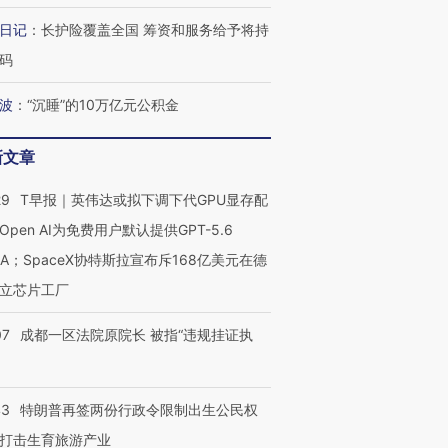
有意思的生活方式·第三对
住三大增长引擎是什么？
有意思的
日记
：
长护险覆盖全国 筹资和服务给予将持
码
波
：
“沉睡”的10万亿元公积金
新文章
29
T早报｜英伟达或拟下调下代GPU显存配
Open AI为免费用户默认提供GPT-5.6
NA；SpaceX协特斯拉宣布斥168亿美元在德
立芯片工厂
07
成都一区法院原院长 被指“违规挂证执
43
特朗普再签两份行政令限制出生公民权
打击生育旅游产业