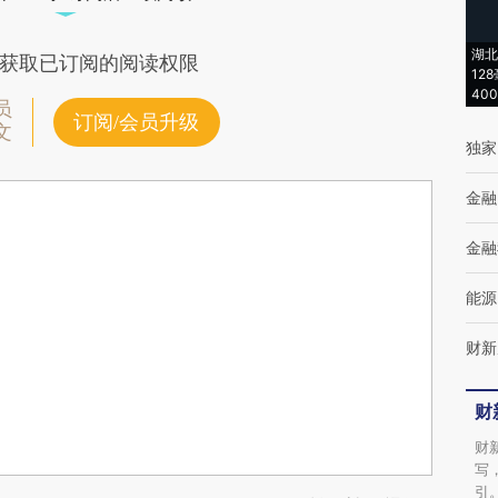
湖北
获取已订阅的阅读权限
12
40
员
订阅/会员升级
文
独家
金融
金融
能源
财新
财
财
写
引