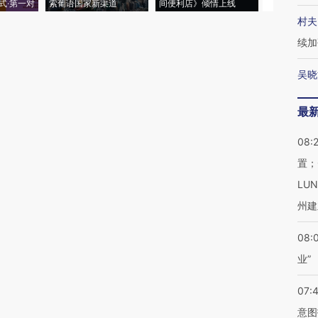
式·第一对
索葡语国家新渠道
间便利店》倾情上线
业
村夫
续加
吴晓
最
08:
置；
LU
州建
08:
业”
07:
意图