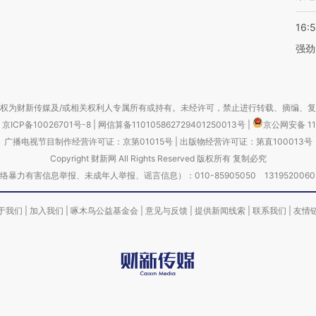
16:
强劲
权为财新传媒及/或相关权利人专属所有或持有。未经许可，禁止进行转载、摘编、
京ICP备10026701号-8
|
网信算备110105862729401250013号
|
京公网安备 11
广播电视节目制作经营许可证：京第01015号
|
出版物经营许可证：第直100013号
Copyright 财新网 All Rights Reserved 版权所有 复制必究
害信息举报、未成年人举报、谣言信息）：010-85905050 13195200605 举报邮
于我们
|
加入我们
|
啄木鸟公益基金会
|
意见与反馈
|
提供新闻线索
|
联系我们
|
友情