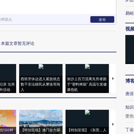
易峘
新网观点
发布
视
本篇文章暂无评论
西班牙休达进入紧急状态
加沙上百万流离失所者困
视线｜HYR
博
纪录 当局
数千非法移民从摩洛哥闯
于“塑料烤箱” 高温引发健
术：是什么
外活动
入
康危机
心“花钱找虐
唐涯
知识
受伤
【推广】走
丁金
找100种
【特别呈现】澳门全力探
【特别呈现】《东莞，人
会，让数智科