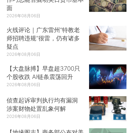
面
2026年08月06日
火线评论｜广东雷州“特教老
师招聘违规”很雷，仍有诸多
疑点
2026年08月06日
【大盘脉搏】早盘超3700只
个股收跌 AI链条震荡回升
2026年08月06日
侦查起诉审判执行均有漏洞
涉案财物处置乱象何解
2026年08月06日
【地缘图志】商务部公布对美