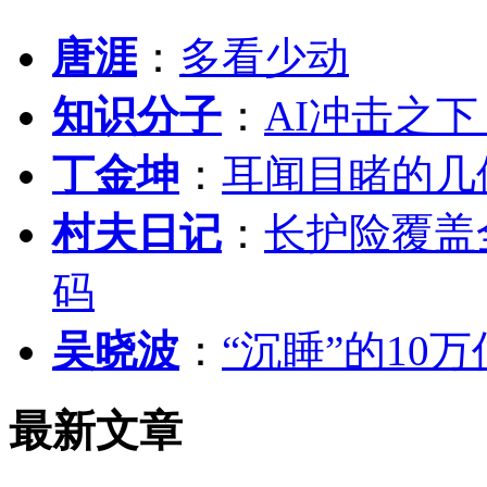
唐涯
：
多看少动
知识分子
：
AI冲击之
丁金坤
：
耳闻目睹的几
村夫日记
：
长护险覆盖
码
吴晓波
：
“沉睡”的10
最新文章