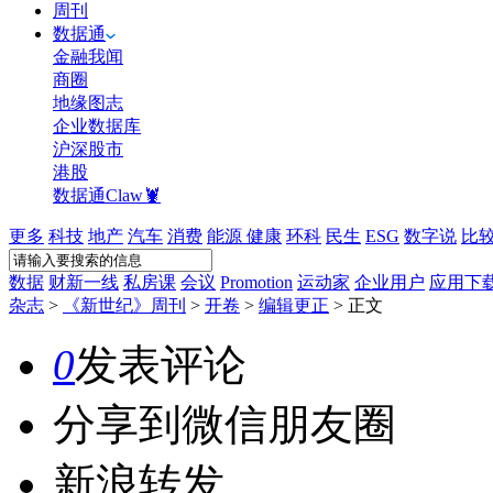
周刊
数据通
金融我闻
商圈
地缘图志
企业数据库
沪深股市
港股
数据通Claw🦞
更多
科技
地产
汽车
消费
能源
健康
环科
民生
ESG
数字说
比
数据
财新一线
私房课
会议
Promotion
运动家
企业用户
应用下
杂志
>
《新世纪》周刊
>
开卷
>
编辑更正
>
正文
0
发表评论
分享到微信朋友圈
新浪转发