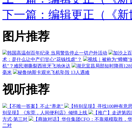
下一篇：编辑更正（《新世
图片推荐
韩国高温创百年纪录 当局警告停止一切户外活动
加沙上百
术：是什么让中产们甘心“花钱找虐”？
视线｜被称为“蟑螂”
机”？难民潮撕裂西班牙飞地休达
湖北宜昌局部短时降雨128毫
毫米
秘鲁纳斯卡观光飞机坠毁 13人遇难
视听推荐
【不唯一答案】不止“养老”
【特别呈现】寻找100种有意
别呈现】《东莞，人间便利店》倾情上线
【推广】走进第四
方式·第三对
【商旅对话】华住集团CFO：不靠规模取胜，
二对