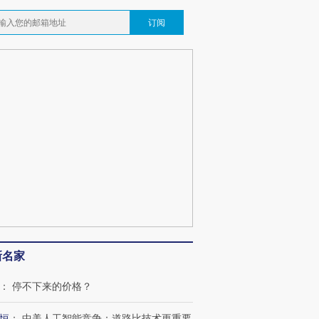
订阅
新名家
：
停不下来的价格？
恒
：
中美人工智能竞争：道路比技术更重要