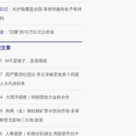
日记
：
长护险覆盖全国 筹资和服务给予将持
码
波
：
“沉睡”的10万亿元公积金
新文章
1
AI不是镜子，是蒸馏器
07
因严重违纪违法 李云泽被罢免第十四届
人大代表职务
44
大西洋观察｜特朗普助力金砖合作
40
刚果（金）铜钴精矿禁令扰动市场 多家
称暂无影响 | 出海·政策
25
人事观察｜长期任职湖北 周新群升任中