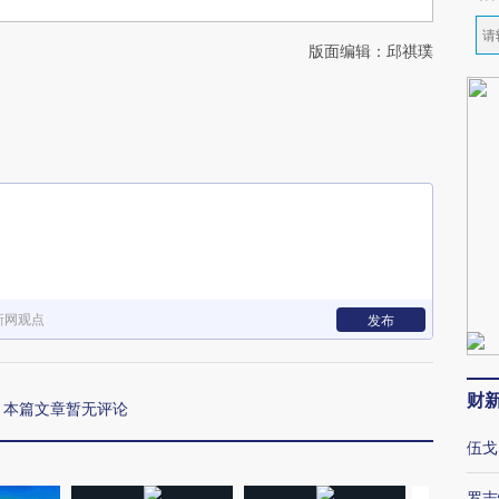
版面编辑：邱祺璞
新网观点
发布
财
本篇文章暂无评论
伍戈
罗志