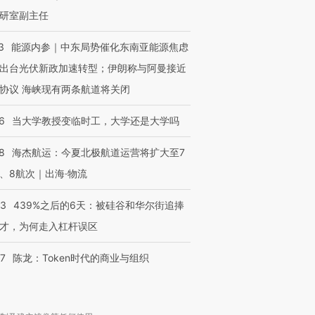
研室副主任
3
能源内参｜中东局势催化东南亚能源焦虑
出台光伏新政加速转型；伊朗称与阿曼接近
协议 海峡现有两条航道将关闭
6
当大学教授变临时工，大学还是大学吗
8
海杰航运：今夏北极航道运营将扩大至7
、8航次｜出海·物流
53
439%之后的6天：被硅谷和华尔街追捧
才，为何走入杠杆误区
07
陈龙：Token时代的商业与组织