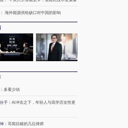
OX的吸金
马航飞行员跨国走私7万
视线｜被称为“蟑螂”的印
：
海外能源供给缺口对中国的影响
让中产们甘
粒摇头丸 尿检体内含3种
度Z世代 用街头抗争将教
秘鲁纳斯
”？
毒品
育部长拱下台
13人遇难
频
进第四届链博
【商旅对话】华住集团
技“链”接产
【特别呈现】寻找100种
CFO：不靠规模取胜，华
【特别呈
有意思的生活方式·第三对
住三大增长引擎是什么？
有意思的
客
：
多看少动
分子
：
AI冲击之下，年轻人与高学历女性更
坤
：
耳闻目睹的几位律师