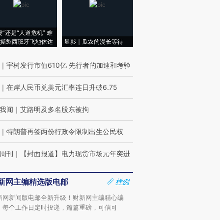
侵”还是“人道危机” 难
撕裂西班牙飞地休达
显影｜瓜农的漫长等待
｜
宇树发行市值610亿 先行者的加速和考验
｜
在岸人民币兑美元汇率连日升破6.75
我闻
｜
艾路明及多名股东被拘
｜
特朗普再签两份行政令限制出生公民权
周刊
｜
【封面报道】电力现货市场元年突进
新网主编精选版电邮
样例
新网新闻版电邮全新升级！财新网主编精心编
，每个工作日定时投递，篇篇重磅，可信可
。