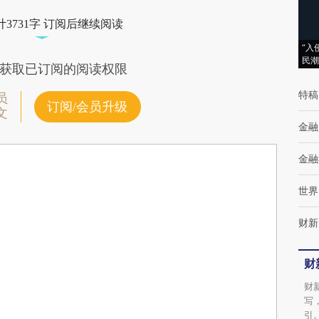
3731字 订阅后继续阅读
“入
民潮
获取已订阅的阅读权限
特稿
员
订阅/会员升级
文
金融
金融
世界
财新
财
财
写
引