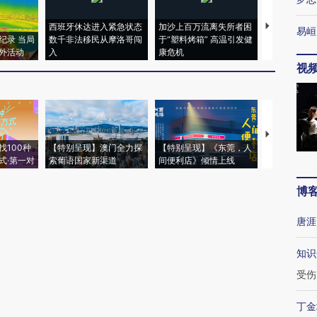
西班牙休达进入紧急状态
加沙上百万流离失所者困
视线｜HYR
易峘
纪录 当局
数千非法移民从摩洛哥闯
于“塑料烤箱” 高温引发健
术：是什么
外活动
入
康危机
心“花钱找虐
视
【推广】走
找100种
【特别呈现】澳门全力探
【特别呈现】《东莞，人
会，让数智科
式·第一对
索葡语国家新渠道
间便利店》倾情上线
业
博
唐涯
知识
受伤
丁金