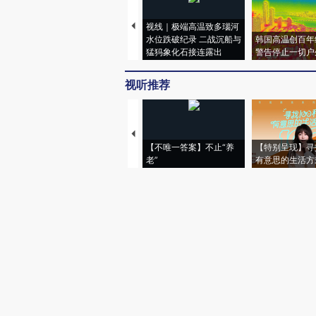
视线｜极端高温致多瑙河
水位跌破纪录 二战沉船与
韩国高温创百年
猛犸象化石接连露出
警告停止一切户
视听推荐
【不唯一答案】不止“养
【特别呈现】寻
老”
有意思的生活方