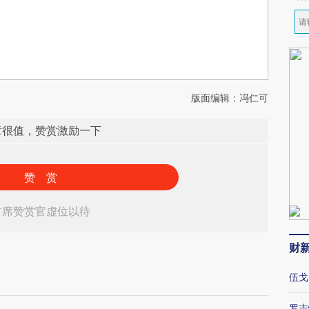
版面编辑：冯仁可
章很值，赞赏激励一下
赞 赏
首席赞赏官虚位以待
财
伍戈
罗志