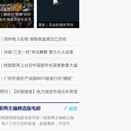
｜被称为“蟑螂”的印
世代 将教育部长拱下
显影｜瓜农的漫长等待
｜
境外收入征税 保险收益缴交已启动
｜
河南“三支一扶”考试舞弊 警方介入侦查
｜
特朗普再上台后中国留学生获签数量大减
｜
广州开发区产业园REIT较发行价“腰斩”
周刊
｜
【封面报道】电力现货市场元年突进
新网主编精选版电邮
样例
新网新闻版电邮全新升级！财新网主编精心编
，每个工作日定时投递，篇篇重磅，可信可
。