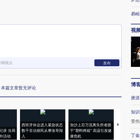
易峘
视
新网观点
发布
博
本篇文章暂无评论
唐涯
知识
受伤
西班牙休达进入紧急状态
加沙上百万流离失所者困
马航飞行员
纪录 当局
数千非法移民从摩洛哥闯
于“塑料烤箱” 高温引发健
粒摇头丸 尿
丁金
外活动
入
康危机
毒品