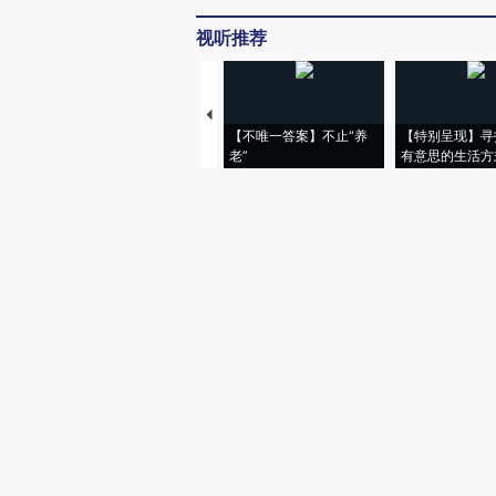
视听推荐
【不唯一答案】不止“养
【特别呈现】寻
老”
有意思的生活方