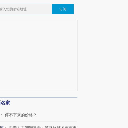
订阅
新名家
：
停不下来的价格？
恒
：
中美人工智能竞争：道路比技术更重要