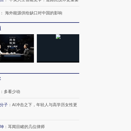
：
海外能源供给缺口对中国的影响
频
客
：
多看少动
分子
：
AI冲击之下，年轻人与高学历女性更
跨国走私7万
视线｜HY
检体内含3种
泽连斯基密集出访美英 索
秘鲁纳斯卡观光飞机坠毁
术：是什
坤
：
耳闻目睹的几位律师
要防空导弹“救急”
13人遇难
心“花钱找