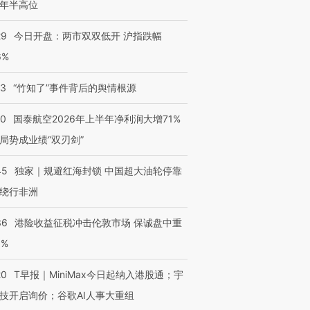
年半高位
29
今日开盘：两市双双低开 沪指跌幅
6%
13
“竹知了”事件背后的舆情根源
10
国泰航空2026年上半年净利润大增71%
局势成业绩“双刃剑”
45
独家｜规避红海封锁 中国超大油轮停靠
绕行非洲
36
港险收益征税冲击伦敦市场 保诚盘中重
3%
20
T早报｜MiniMax今日起纳入港股通；宇
技开启询价；谷歌AI人事大重组