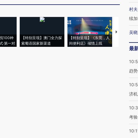
村夫
续加
吴晓
【推广】走
找100种
【特别呈现】澳门全力探
【特别呈现】《东莞，人
会，让数智科
式·第一对
索葡语国家新渠道
间便利店》倾情上线
业
最
10:
趋势
10:
济机
10:
考验
10:1