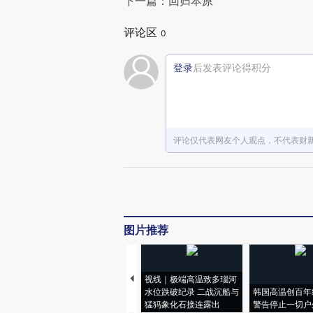
下一篇：回归本原
评论区
0
登录
后发表评论得积分
评论仅代表网友个人观点，不代表财
图片推荐
视线｜极端高温致多瑙河
水位跌破纪录 二战沉船与
韩国高温创百年
猛犸象化石接连露出
警告停止一切户