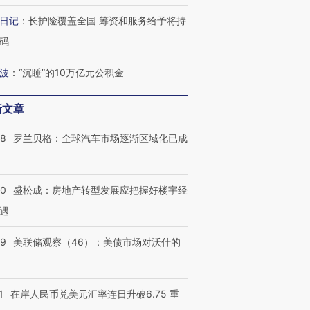
日记
：
长护险覆盖全国 筹资和服务给予将持
码
波
：
“沉睡”的10万亿元公积金
进第四届链博
【商旅对话】华住集团
技“链”接产
【特别呈现】寻找100种
CFO：不靠规模取胜，华
【特别呈
有意思的生活方式·第三对
住三大增长引擎是什么？
有意思的
新文章
58
罗兰贝格：全球汽车市场逐渐区域化已成
50
盛松成：房地产转型发展应把握好楼宇经
遇
39
美联储观察（46）：美债市场对沃什的
1
在岸人民币兑美元汇率连日升破6.75 重