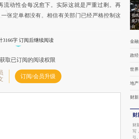
再流动性会每况愈下。实际这就是严重过剩。再
，一张定单都没有。相信有关部门已经严格控制这
视线
度Z
台
3166字 订阅后继续阅读
金融
政经
获取已订阅的阅读权限
世界
员
订阅/会员升级
文
地产
财新
财
财
写
引