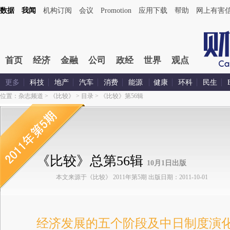
数据
我闻
机构订阅
会议
Promotion
应用下载
帮助
网上有害
首页
经济
金融
公司
政经
世界
观点
更多
科技
地产
汽车
消费
能源
健康
环科
民生
位置：
杂志频道
>
《比较》
>
目录
>
《比较》第56辑
《比较》总第56辑
10月1日出版
本文来源于《比较》 2011年第5期 出版日期：2011-10-01
经济发展的五个阶段及中日制度演