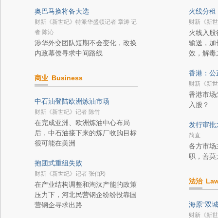
奥巴马换将备大选
火线分租
财新《新世纪》特派华盛顿记者 章涛 记
财新《新世
者 陈沁
火线入股
涉华外交团队短期不会变化，改换
输送，加
内政幕僚寻求中间路线
效，解毒
香港：公
商业
Business
财新《新世
香港市场
中石油登陆欧洲炼油市场
入股？
财新《新世纪》记者 陈竹
在完成亚洲、欧洲炼油中心布局
发行审批
后，中石油接下来的炼厂收购目标
简直
很可能在美洲
各方市场
职，善莫
抱团式重组失败
财新《新世纪》记者 张伯玲
法治
La
在产业结构调整和淘汰产能的政策
压力下，河北民营钢企纷纷投靠国
海原“双城
营钢企寻求出路
财新《新世