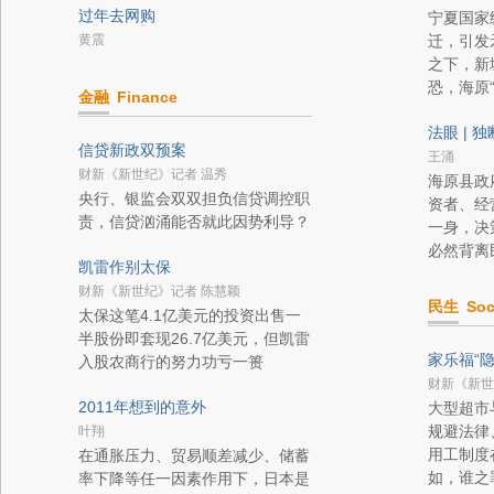
过年去网购
宁夏国家
黄震
迁，引发
之下，新
恐，海原
金融
Finance
法眼 | 
信贷新政双预案
王涌
财新《新世纪》记者 温秀
海原县政
央行、银监会双双担负信贷调控职
资者、经
责，信贷汹涌能否就此因势利导？
一身，决
必然背离
凯雷作别太保
财新《新世纪》记者 陈慧颖
民生
Soc
太保这笔4.1亿美元的投资出售一
半股份即套现26.7亿美元，但凯雷
家乐福“
入股农商行的努力功亏一篑
财新《新世
2011年想到的意外
大型超市
规避法律
叶翔
用工制度
在通胀压力、贸易顺差减少、储蓄
如，谁之
率下降等任一因素作用下，日本是