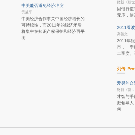
财新《新世
中美能否避免经济冲突
因银行揽
黄益平
无序，使
中美经济合作事关中国经济增长的
可持续性，而2011年的经济矛盾
2011看
将集中在知识产权保护和经济再平
高善文
衡
2011
市，一季
二季度、
列传
Pro
爱哭的众
财新《新世
才智与手
派领导人
何