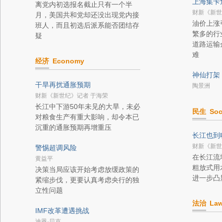
上海集卡
离党内初选报名截止只有一个半
财新《新世
月，美国共和党却还没出现党内接
油价上涨
班人，而且初选后派系能否团结存
繁多的行
疑
道路运输
难
经济
Economy
神仙打架
干旱再扰通胀预期
陶景洲
财新《新世纪》记者 于海荣
长江中下游50年未见的大旱，未必
民生
Soc
对粮食生产有重大影响，却令本已
沉重的通胀预期再增重压
长江也到
财新《新世
警惕超调风险
在长江流
黄益平
粗放式用
决策当局应该开始考虑放缓政策的
进一步凸
紧缩步伐，更要认真考虑央行的独
立性问题
法治
La
IMF改革遭遇挑战
迪恩·贝克