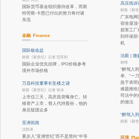
高压线诉
国际货币基金组织亟待改革，而斯
财新《新世
特劳斯-卡恩已付出的努力将付诸
广东电网
东流
宿舍屋顶
损害工厂
金融
Finance
到环保部
机
国际板临盆
法眼 | 
财新《新世纪》记者 范军利
林维
国际企业优先挂牌，IPO价格参考
“醉驾入
境外市场价格
单、“一
急于表明
万昌科技董事长坠楼之谜
难题推给
财新《新世纪》记者 张冰
司法中的
上市仅三天，高庆昌突曝身亡。转
的做法
移资产上市，替人代持股份，他的
身后疑团众多
“醉驾入
财新《新世
亚洲前路
沈联涛
要步入“亚洲世纪”而不是滑向“中等
环境
Pla