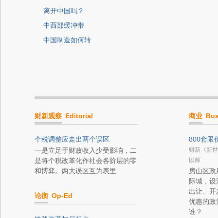
离开中国吗？
中西部缓冲带
中国制造如何转
财新观察
Editorial
商业
Bus
个税调整应走出两个误区
800套
一是立足于财政收入少受影响，二
财新《新世
是将个税改革化作社会各阶层的零
以师
和博弈。两大误区互为表里
房山区政
际城，设
出让、开
论衡
Op-Ed
优惠的政
谁？