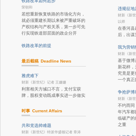
铁路改革如何起步
荣朝和
违规征地
若想重新恢复铁路的市场化方向，
财新《新世
就必须重建长期以来被严重破坏的
以师
产权结构与产权关系，第一步可先
在香河县
行实现铁道部层面的政企分开
后，出谋
铁路改革的前提
我为营销
财新《新世
基于微博
最后截稿
Deadline News
新花样，
究竟是更
雅虎难下
一个真正
财新《新世纪》记者 王姗姗
利害相关方缄口不言，支付宝获
争抢萨博
牌，股权变动既成事实进一步做实
财新《新世
不约而同
时事
Current Affairs
年汽车都
临破产的
之重
共和党选帅难题
财新《新世纪》特派华盛顿记者 章涛