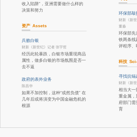
收入陷阱”，亚洲需要做什么样的
决策和努力
环保部敲
财新《新世
资产
Assets
董淼
环保部先
铁两条线
兵败白银
评程序、
财新《新世纪》记者 张宇哲
经历此轮暴跌，白银市场重现商品
属性，做多白银的市场氛围是否一
科技
Sci
去不返
寻找抗镉
政府的表外业务
财新《新世
陈昌华
相当大一
如果不加控制，这种“或然负债” 在
重金属，
几年后或将演变为中国金融危机的
府部门需
根源
育