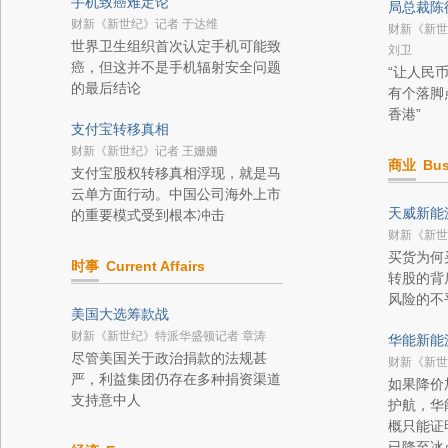
手机致癌难定论
局总裁陈
财新《新世纪》记者 于达维
财新《新世
世界卫生组织首次认定手机可能致
刘卫
癌，但这并不是手机辐射安全问题
“让人民
的最后结论
有个落脚
香港”
支付宝转移真相
财新《新世纪》记者 王姗姗
商业
Bus
支付宝股权转移真相浮现，就是马
云单方面行动。中国公司海外上市
天威新能
的重要模式受到根本冲击
财新《新世
买货为何
时事
Current Affairs
转股的背
风险的不
美国大选筹款战
财新《新世纪》特派华盛顿记者 章涛
华能新能
尽管美国关于政治捐款的法规甚
财新《新世
严，利益集团仍存在多种捐资渠道
如果降价
支持意中人
护航，华
概只能证
已降至冰