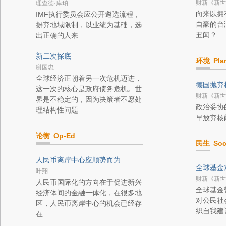
财新《新世
理查德·库珀
向来以拥
IMF执行委员会应公开遴选流程，
自豪的台
摒弃地域限制，以业绩为基础，选
丑闻？
出正确的人来
新二次探底
环境
Pla
谢国忠
全球经济正朝着另一次危机迈进，
德国抛弃
这一次的核心是政府债务危机。世
财新《新世
界是不稳定的，因为决策者不愿处
政治妥协
理结构性问题
早放弃核
论衡
Op-Ed
民生
Soc
人民币离岸中心应顺势而为
全球基金
叶翔
财新《新世
人民币国际化的方向在于促进新兴
全球基金
经济体间的金融一体化，在很多地
对公民社
区，人民币离岸中心的机会已经存
织自我建
在