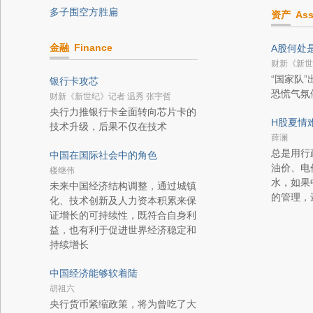
多子围空方胜扁
资产
Ass
金融
Finance
A股何处
财新《新世
“国家队
银行卡攻芯
恐慌气氛
财新《新世纪》记者 温秀 张宇哲
央行力推银行卡全面转向芯片卡的
H股夏情
技术升级，后果不仅在技术
薛澜
总是用行
中国在国际社会中的角色
油价、电
楼继伟
水，如果
未来中国经济结构调整，通过城镇
的管理，
化、技术创新及人力资本积累来保
证增长的可持续性，既符合自身利
益，也有利于促进世界经济稳定和
持续增长
中国经济能够软着陆
胡祖六
央行货币紧缩政策，将为曾吃了大