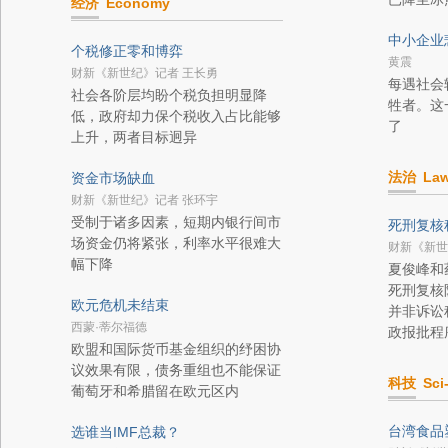
经济
Economy
中小企业
个税修正零和博弈
黄震
财新《新世纪》记者 王长勇
每遇社会
社会各阶层均盼个税负担明显降
牲者。这
低，政府却力保个税收入占比能够
了
上升，两者目标迥异
法治
La
资金市场缺血
财新《新世纪》记者 张环宇
受制于诸多因素，短期内银行间市
死刑复核
场资金仍将紧张，利率水平很难大
财新《新世
幅下降
夏俊峰和
死刑复核
欧元危机未结束
并非诉讼
西蒙·蒂尔福德
政报批程
欧盟和国际货币基金组织的纾困协
议效果有限，债务重组也不能保证
科技
Sci
葡萄牙和希腊留在欧元区内
台湾食品
选谁当IMF总裁？