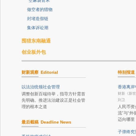
“空麻袋背米”
做空者的猎物
封堵造假链
集体诉讼潮
围猎东南融通
创业板外包
财新观察
Editorial
特别报道
以法治统领社会管理
香港离岸
调整创新百端待举，指导方针需首
财新《新世
先明确。推进法治建设正是社会管
刘卫
理的根本之道
人民币资
流”与“
迈向哪里
最后截稿
Deadline News
子弹终究