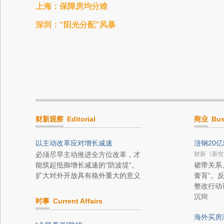
上海：保障房均分难
深圳：“阳光分配”风暴
财新观察
Editorial
商业
Bus
以主动改革应对增长减速
涟钢20
必须尽早主动推进全方位改革，才
财新《新世
能筑起抵御增长减速的“防波堤”。
裙带关系
扩大对外开放具有格外重大的意义
膏肓”。
整改行动
沉疴
时事
Current Affairs
海外买房