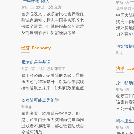
“全民养老”隐忧
财新《新世
财新《新世纪》记者 蓝方
孙慧霞 特
国务院发文，城镇居民社会养老保
中国大陆
险试点启动，标志中国将实现养老
购房比例
保险全覆盖。但其保险基金的运营
海外房地
及制度细节设计仍需谨慎考量
力的强势“
假如微博
经济
Economy
谢文
紧缩仍是主基调
法治
La
财新《新世纪》记者 张环宇
鉴于经济尚无硬着陆的风险，通胀
压力还将继续攀升，以紧缩来实现
原中移动
控制通胀是未来一段时间政策重点
财新《新世
收受西门
软着陆可能成为陷阱
该腐败案
谢国忠
不公开审
短期来看，软着陆是好消息。但
是，如果由于压力减缓而使当局推
精神卫生
迟或者不愿改革，那么软着陆就会
财新《新世
变成坏消息