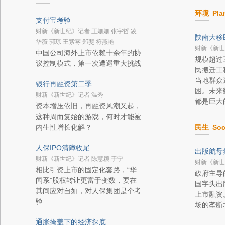
环境
Pla
支付宝考验
财新《新世纪》记者 王姗姗 张宇哲 凌
陕南大移
华薇 郭琼 王紫雾 郑斐 符燕艳
财新《新世
中国公司海外上市依赖十余年的协
规模超过
议控制模式，第一次遭遇重大挑战
民搬迁工
当地群众
银行再融资第二季
困。未来
财新《新世纪》记者 温秀
都是巨大
资本增压依旧，再融资风潮又起，
这种周而复始的游戏，何时才能被
内生性增长化解？
民生
Soc
人保IPO清障收尾
出版航母
财新《新世纪》记者 陈慧颖 于宁
财新《新世
相比引资上市的固定化套路，“华
政府主导
闻系”股权转让更富于变数，要在
国字头出
其间应对自如，对人保集团是个考
上市融资
验
场的垄断
通胀掩盖下的经济探底