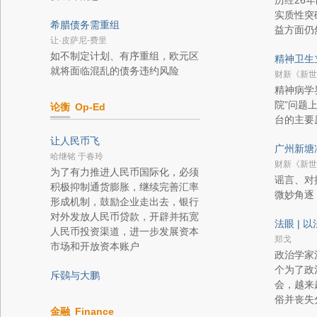
历经26
实质性突
希腊债务需重组
益方面仍
让·皮萨尼-费里
如不制定计划、有序重组，欧元区
精神卫生
就将面临混乱的债务违约风险
财新《新世
精神病学
院”问题
论衡
Op-Ed
台的主要
让人民币飞
广州新塘
哈继铭 于春玲
财新《新世
为了有力推进人民币国际化，必须
谣言、对
积极抑制通货膨胀，继续完善汇率
微妙角逐
形成机制，鼓励企业走出去，银行
对外发放人民币贷款，开辟并拓宽
法眼 | 
人民币投资渠道，进一步发展资本
郑戈
市场和开放资本账户
政治学家
个为了政
斥鷃与大鹏
会，越来
俗并丧失
金融
Finance