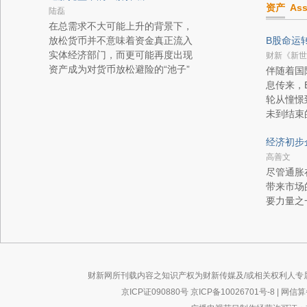
资产
Ass
陆磊
在总需求不大可能上升的背景下，
放松货币并不意味着资金真正流入
B股命运
实体经济部门，而更可能再度出现
财新《新世
资产成为对货币放松避险的“池子”
伴随着国
息传来，
轮从憧憬
未到结束
经济初步
高善文
尽管通胀
带来市场
要力量之
财新网所刊载内容之知识产权为财新传媒及/或相关权利人专
京ICP证090880号
京ICP备10026701号-8
|
网信算备