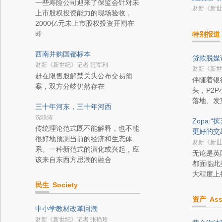
一些寿险公司迎来了保监会针对未
财新《新世
上市股权投资能力的现场验收，
2000亿元未上市股权投资开闸在
即
特别报道
西南并购国都标本
贷款脱媒
财新《新世纪》记者 范军利
财新《新世
赶在限售股解禁关头公布交易预
伴随着银
案，双方分歧仍然存在
头，P2
落地、发
三十年河东，三十年河西
沈联涛
Zopa:
传统理论范式既不能解释，也不能
更好的交
很好地预测当前的经济和生态体
财新《新世
系。一种新范式的演化或兴起，应
无论是英
该来自东西方思潮的融合
都面临此
大程度上
民生
Society
资产
Ass
中小学教材改革回潮
财新《新世纪》记者 张艳玲