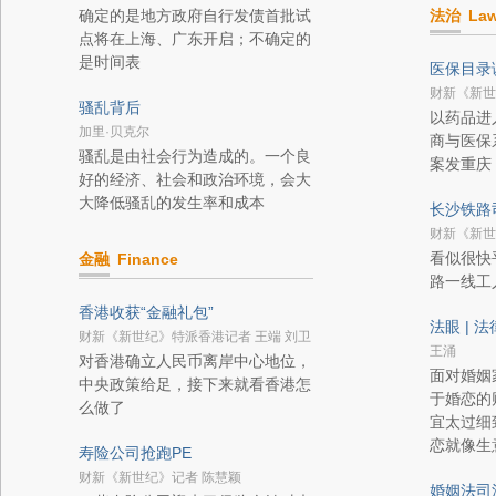
确定的是地方政府自行发债首批试
法治
La
点将在上海、广东开启；不确定的
是时间表
医保目录
财新《新世
骚乱背后
以药品进
加里·贝克尔
商与医保
骚乱是由社会行为造成的。一个良
案发重庆
好的经济、社会和政治环境，会大
大降低骚乱的发生率和成本
长沙铁路
财新《新世
看似很快
金融
Finance
路一线工
香港收获“金融礼包”
法眼 | 
财新《新世纪》特派香港记者 王端 刘卫
王涌
对香港确立人民币离岸中心地位，
面对婚姻
中央政策给足，接下来就看香港怎
于婚恋的
么做了
宜太过细
恋就像生
寿险公司抢跑PE
财新《新世纪》记者 陈慧颖
婚姻法司