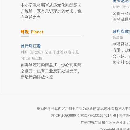
黄金泡沫
中小学教材编写从多元化到酝酿回
财新《新世
归统编，既有意识形态的考虑，也
金价在经
有利益之争
织的乱世
政府应做
环境
Planet
陈昌华
刺激经济
铬污珠江源
有限，政
财新《新世纪》记者 于达维 张艳玲 见
台问题、
习记者 屈运栩
整个社会
剧毒铬渣污染南盘江，惊心现实随
之暴露：已有工业废矿处理无序、
新增污染排放失控
财新网所刊载内容之知识产权为财新传媒及/或相关权利人专
京ICP证090880号
京ICP备10026701号-8
|
网信算备
广播电视节目制作经营许可证：京
Copyright 财新网 