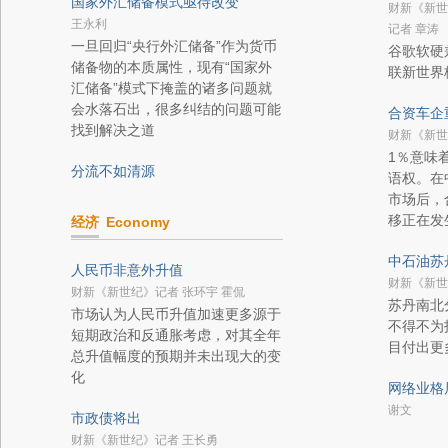
国家外汇储备模式亟待改变
财新《新世
王永利
记者 章涛
一旦回归“央行外汇储备”作为货币
谷歌软硬
储备物的本质属性，现有“国家外
联新世界
汇储备”模式下掩盖的诸多问题就
会水落石出，很多纠结的问题可能
合资车企
找到解决之道
财新《新世
1％意味
分流不如清源
语权。在
市场后，
移正在发
经济
Economy
中石油苏
人民币非意外升值
财新《新世
财新《新世纪》记者 张环宇 霍侃
苏丹南北
市场认为人民币升值加速更多源于
不得不为
短期政治和反通胀考虑，对其全年
目付出更
总升值幅度的预期并未出现大的变
化
网络业格
谢文
市政债将出
财新《新世纪》记者 王长勇