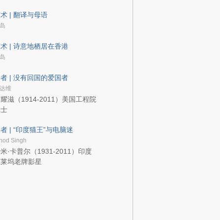
术 | 翻译与母语
岛
术 | 诗意地栖居在香港
岛
者 | 没有回国的爱国者
达维
耀滋（1914-2011）美国工程院
院士
者 | “印度猫王”与电脑迷
nod Singh
米·卡普尔（1931-2011）印度
宝莱坞老牌影星