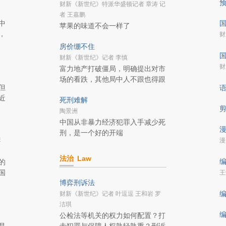
财新《新世纪》特派华盛顿记者 章涛 记
者 王嘉鹏
中
国
苹果的味道不会一样了
，
财
房价绷不住
国
财新《新世纪》记者 李慎
财
富力地产打破僵局，明确提出对市
场的看跌，其他局中人不跟也得跟
但
近
死刑难解
陶景洲
中国从非暴力经济犯罪入手减少死
漫
刑，是一个好的开端
李
漫
法治
Law
编
的
国
王
博弈刑诉法
编
财新《新世纪》记者 叶逗逗 王和岩 罗
洁琪
编
公检法等机关的权力如何配置？打