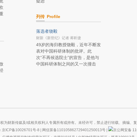
宽
疑虑
欧
重
列传
Profile
落选者饶毅
财新《新世纪》记者 蒋昕捷
49岁的海归教授饶毅，近年不断发
表对中国科研体制的批评。此
次“不再候选院士”的宣告，是他与
放
中国科研体制之间的又一次撞击
经
权为财新传媒及/或相关权利人专属所有或持有。未经许可，禁止进行转载、摘编、
号
京ICP备10026701号-8
|
网信算备110105862729401250013号
|
京公网安备 110