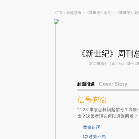
位置：
杂志频道
>
《新世纪》周刊
>
《新世纪》周
《新世纪》周刊总
本文来源于《新世纪》周刊 2011
Cover Story
封面报道
信号奔命
“7·23”事故怎样祸起信号？
命？决策者现在何以进退两难？
致命错误
C2过关不易