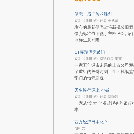
借壳：后门族的胜利
财新《新世纪》记者 王紫雾
发布的最新借壳政策新瓶装旧酒
借壳标准依旧低于主板IPO，后
照样生意兴隆
ST嘉瑞借壳破门
财新《新世纪》特约作者 樊重
一家五年退市未果的上市公司迎
了重组的关键时刻，全面挑战监
部门的借壳新规
民生银行逼上“小微”
财新《新世纪》记者 赵静婷
一家从“垒大户”艰难脱身的银行
本
西方经济日本化？
胡祖六