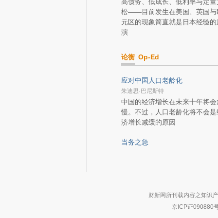
高债务、低成长、低利率与定量
松——目前发生在美国、英国与
元区的现象简直就是日本经验的
演
论衡
Op-Ed
应对中国人口老龄化
朱迪思·巴尼斯特
中国的经济增长在未来十年将会
慢。不过，人口老龄化将不会是
济增长减缓的原因
当务之急
财新网所刊载内容之知识产
京ICP证090880