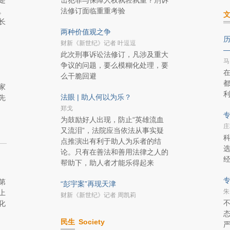
是
击犯罪与保障人权孰轻孰重？刑诉
。
法修订面临重重考验
长
两种价值观之争
历
财新《新世纪》记者 叶逗逗
此次刑事诉讼法修订，凡涉及重大
马
争议的问题，要么模糊化处理，要
么干脆回避
家
法眼 | 助人何以为乐？
先
郑戈
专
为鼓励好人出现，防止“英雄流血
庄
又流泪”，法院应当依法从事实疑
点推演出有利于助人为乐者的结
论。只有在善法和善用法律之人的
帮助下，助人者才能乐得起来
专
第
“彭宇案”再现天津
朱
上
财新《新世纪》记者 周凯莉
化
民生
Society