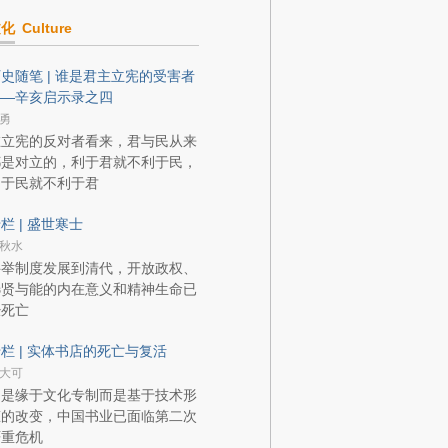
文化
Culture
史随笔 | 谁是君主立宪的受害者
——辛亥启示录之四
勇
在立宪的反对者看来，君与民从来
都是对立的，利于君就不利于民，
利于民就不利于君
栏 | 盛世寒士
秋水
科举制度发展到清代，开放政权、
选贤与能的内在意义和精神生命已
经死亡
栏 | 实体书店的死亡与复活
大可
不是缘于文化专制而是基于技术形
态的改变，中国书业已面临第二次
严重危机