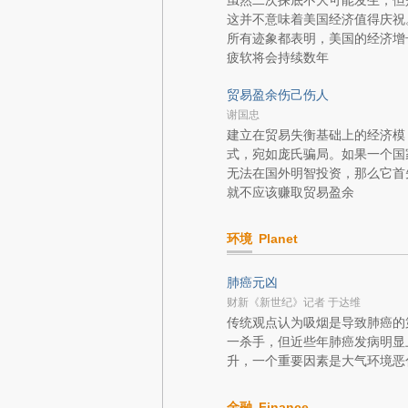
虽然二次探底不大可能发生，但
这并不意味着美国经济值得庆祝
所有迹象都表明，美国的经济增
疲软将会持续数年
贸易盈余伤己伤人
谢国忠
建立在贸易失衡基础上的经济模
式，宛如庞氏骗局。如果一个国
无法在国外明智投资，那么它首
就不应该赚取贸易盈余
环境
Planet
肺癌元凶
财新《新世纪》记者 于达维
传统观点认为吸烟是导致肺癌的
一杀手，但近些年肺癌发病明显
升，一个重要因素是大气环境恶
金融
Finance