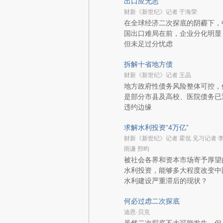
出口应无恙
财新《新世纪》记者 于海荣
在全球经济二次探底的阴霾下，
国出口难局在前，企业分化明显
但未足过分忧虑
拆解十省地方债
财新《新世纪》记者 王晶
地方政府性债务风险整体可控，
是部分市县及高校、医院债务已
违约边缘
求解水利投资“4万亿”
财新《新世纪》记者 霍侃 见习记者 
雨谦 邢昀
被社会各界和资本市场寄予厚望
水利投资，能够多大程度改变中
水利建设严重滞后的现状？
何必过虑二次探底
迪恩·贝克