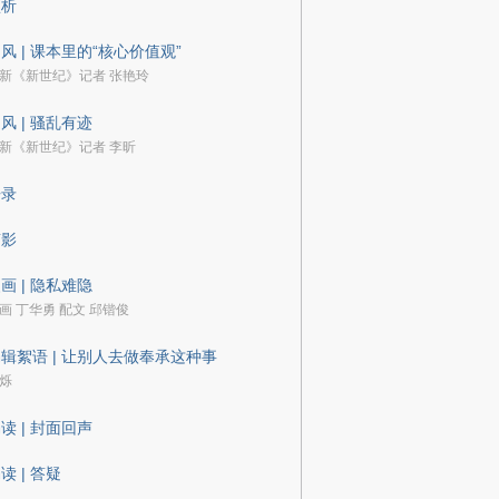
预析
风 | 课本里的“核心价值观”
新《新世纪》记者 张艳玲
风 | 骚乱有迹
新《新世纪》记者 李昕
语录
剪影
画 | 隐私难隐
画 丁华勇 配文 邱锴俊
辑絮语 | 让别人去做奉承这种事
烁
读 | 封面回声
读 | 答疑