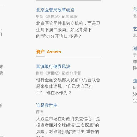
艺
北京医管局改革歧路
北
财新《新世纪》记者 戴廉
北京医管局并非独立机构，而是卫
，
艺
生局下属二级局。如此背景下
门
北
的“管办分开”能走多远？
逝
资产
Assets
于
李
富滇银行倒券风波
来
管
财新《新世纪》记者 张宇哲
银行金融交易部人员前中后台联合
逝
起来集体违规，“自己为自己打
Bi
工”，谁在不作为？
沙
谁是救世主
样
薛澜
大跌是市场在对政府失去信心，是
投资者面对全球经济“二次探底”的
风险，对谁能担起“救世主”重任的