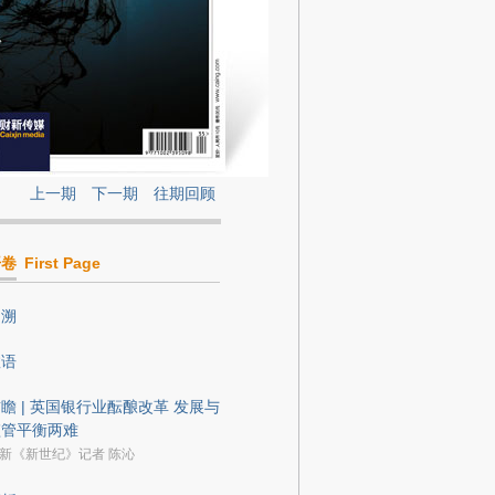
上一期
下一期
往期回顾
开卷
First Page
回溯
数语
瞻 | 英国银行业酝酿改革 发展与
监管平衡两难
新《新世纪》记者 陈沁