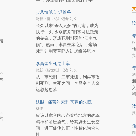
少杀慎杀 进退维谷
财新《新世纪》记者 刘长
读
长久以来“杀人太多”的云南，成为
执行中央“少杀慎杀”刑事司法政策
专
的先锋，形成死刑判罚的“云南气
后
狗
候”。然而，李昌奎案之后，这场
烈
死刑适用变革陷入进退维谷境地
赏
李昌奎生死过山车
专
财新《新世纪》记者 刘长
不
刘
从一审死刑，二审死缓，到再审改
节
判死刑。生死之间，李昌奎个人命
运忽起忽落
法眼 | 痛苦的死刑 煎熬的法院
读
林维
世
灵
应该以宽容的心态看待地方的改革
然
精神和前进勇气，给其辟出生长空
逝
间，进而促使其正当性转化为合法
陶
性