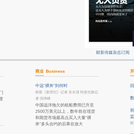
财新传媒杂志订阅
商业
Business
中远“裸奔”到何时
门
财新《新世纪》记者 谷永强 特派伦敦记
变
者 倪伟峰
中国远洋拖欠的租船费用已升至
前
2500万美元以上，数年前在现货
和期货市场最高点买入大量“裸
财
奔”多头合约的后果在放大