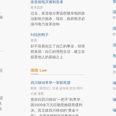
改造核电灾难制造者
青木昌彦
，
国
过去，发送电分离设想被东电的政
因
财
治影响力扼杀；现在，政府救济必
须与电力改革挂钩
国
财
纠结的鸭子
黄震
好不容易创立了自己的事业，却突
然发现：自己的理想生活，建立在
损害他人的基础之上
漫
法治
Law
王
漫
四川移动李华一审获死缓
编
财新《新世纪》记者 赵何娟 贺信 特约
张
记者 胥辉
定
曾担任四川移动“一把手”的李华，
编
意
因1600余万元巨额受贿获死缓判
信
编
决。其主政四川移动的“黄金十
年”，亦是各种利益交换的十年