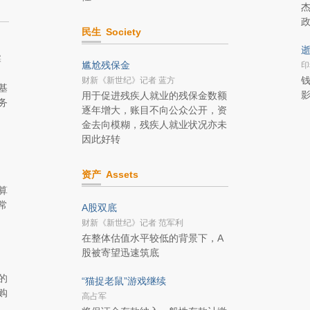
杰
民生
Society
逝
实
尴尬残保金
印
钱
财新《新世纪》记者 蓝方
基
用于促进残疾人就业的残保金数额
务
逐年增大，账目不向公众公开，资
金去向模糊，残疾人就业状况亦未
因此好转
资产
Assets
算
常
A股双底
财新《新世纪》记者 范军利
在整体估值水平较低的背景下，A
股被寄望迅速筑底
的
“猫捉老鼠”游戏继续
购
高占军