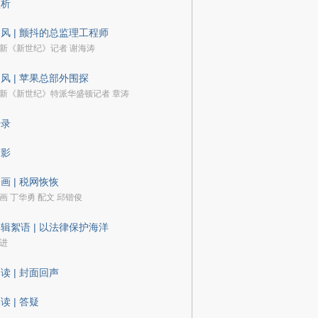
预析
风 | 颤抖的总监理工程师
新《新世纪》记者 谢海涛
风 | 苹果总部外围探
新《新世纪》特派华盛顿记者 章涛
语录
剪影
画 | 税网恢恢
画 丁华勇 配文 邱锴俊
辑絮语 | 以法律保护海洋
进
读 | 封面回声
读 | 答疑