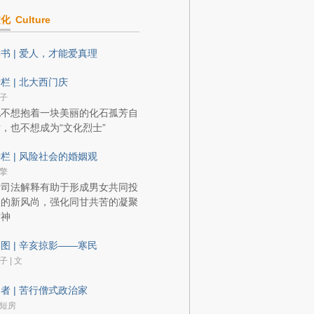
文化
Culture
书 | 爱人，才能爱真理
栏 | 北大西门庆
子
他不想抱着一块美丽的化石孤芳自
，也不想成为“文化烈士”
栏 | 风险社会的婚姻观
擎
新司法解释有助于形成男女共同投
入的新风尚，强化同甘共苦的凝聚
精神
图 | 辛亥掠影——寒民
子 | 文
者 | 苦行僧式政治家
短房