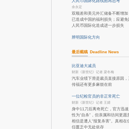
人民币国际化路线图再思考
余永定
双顺差和美元外汇储备不断增加
已造成中国的福利损失；应避免
人民币国际化造成进一步损失
辨明国际化方向
最后截稿
Deadline News
比亚迪大减员
财新《新世纪》记者 梁冬梅
汽车业绩下滑是裁员直接原因，
传福还有更多麻烦在前
一位纪检官员的非正常死亡
财新《新世纪》记者 王婧
身中11刀后离奇死亡，官方迅速
性为“自杀”，但亲属和坊间更愿
相信是遭人“报复杀害”。真相在
任匮乏中无处依存