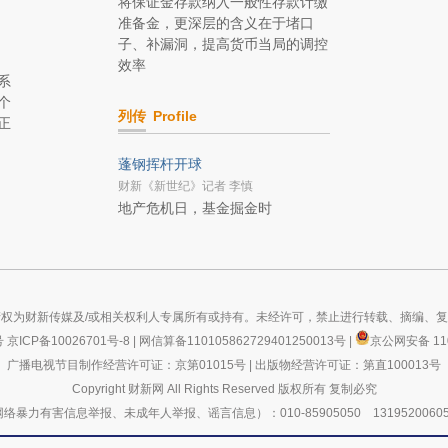
将保证金存款纳入一般性存款计缴
准备金，更深层的含义在于堵口
子、补漏洞，提高货币当局的调控
效率
系
个
列传
Profile
正
蓬钢挥杆开球
财新《新世纪》记者 李慎
地产危机日，基金掘金时
权为财新传媒及/或相关权利人专属所有或持有。未经许可，禁止进行转载、摘编、
号
京ICP备10026701号-8
|
网信算备110105862729401250013号
|
京公网安备 110
广播电视节目制作经营许可证：京第01015号
|
出版物经营许可证：第直100013号
Copyright 财新网 All Rights Reserved 版权所有 复制必究
有害信息举报、未成年人举报、谣言信息）：010-85905050 13195200605 举报邮箱