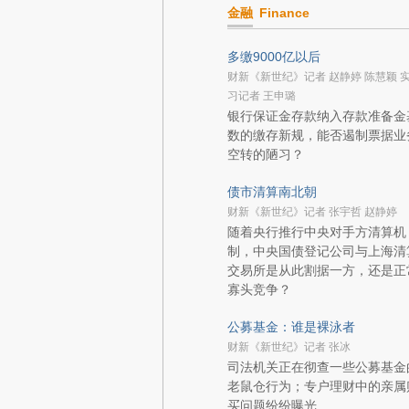
金融
Finance
多缴9000亿以后
财新《新世纪》记者 赵静婷 陈慧颖 
习记者 王申璐
银行保证金存款纳入存款准备金
数的缴存新规，能否遏制票据业
空转的陋习？
债市清算南北朝
财新《新世纪》记者 张宇哲 赵静婷
随着央行推行中央对手方清算机
制，中央国债登记公司与上海清
交易所是从此割据一方，还是正
寡头竞争？
公募基金：谁是裸泳者
财新《新世纪》记者 张冰
司法机关正在彻查一些公募基金
老鼠仓行为；专户理财中的亲属
买问题纷纷曝光