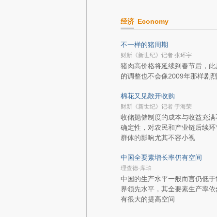
经济
Economy
不一样的猪周期
财新《新世纪》记者 张环宇
猪肉高价格将延续到春节后，此
的调整也不会像2009年那样剧
棉花又见敞开收购
财新《新世纪》记者 于海荣
收储抛储制度的成本与收益充满
确定性，对农民和产业链后续环
群体的影响尤其不容小视
中国全要素增长率仍有空间
理查德·库珀
中国的生产水平一般而言仍低于
界领先水平，其全要素生产率依
有很大的提高空间